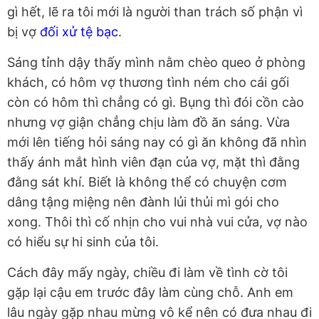
gì hết, lẽ ra tôi mới là người than trách số phận vì
bị vợ
đối xử tệ bạc
.
Sáng tỉnh dậy thấy mình nằm chèo queo ở phòng
khách, có hôm vợ thương tình ném cho cái gối
còn có hôm thì chẳng có gì. Bụng thì đói cồn cào
nhưng vợ giận chẳng chịu làm đồ ăn sáng. Vừa
mới lên tiếng hỏi sáng nay có gì ăn không đã nhìn
thấy ánh mắt hình viên đạn của vợ, mặt thì đằng
đằng sát khí. Biết là không thể có chuyện cơm
dâng tậng miệng nên đành lủi thủi mì gói cho
xong. Thôi thì cố nhịn cho vui nhà vui cửa, vợ nào
có hiểu sự hi sinh của tôi.
Cách đây mấy ngày, chiều đi làm về tình cờ tôi
gặp lại cậu em trước đây làm cùng chỗ. Anh em
lâu ngày gặp nhau mừng vô kể nên có đưa nhau đi