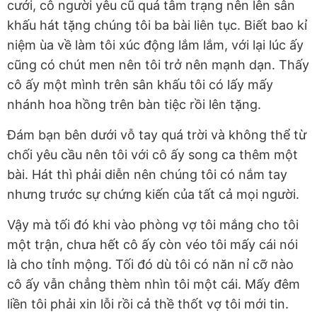
cưới, cô người yêu cũ quá tâm trạng nên lên sân
khấu hát tặng chúng tôi ba bài liên tục. Biết bao kỉ
niệm ùa về làm tôi xúc động lắm lắm, với lại lúc ấy
cũng có chút men nên tôi trở nên mạnh dạn. Thấy
cô ấy một mình trên sân khấu tôi có lấy mấy
nhánh hoa hồng trên bàn tiệc rồi lên tặng.
Đám bạn bên dưới vỗ tay quá trời và không thể từ
chối yêu cầu nên tôi với cô ấy song ca thêm một
bài. Hát thì phải diễn nên chúng tôi có nắm tay
nhưng trước sự chứng kiến của tất cả mọi người.
Vậy mà tối đó khi vào phòng vợ tôi mắng cho tôi
một trận, chưa hết cô ấy còn véo tôi mấy cái nói
là cho tỉnh mộng. Tối đó dù tôi có năn nỉ cỡ nào
cô ấy vẫn chẳng thèm nhìn tôi một cái. Mấy đêm
liền tôi phải xin lỗi rồi cả thề thốt vợ tôi mới tin.