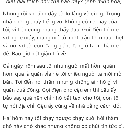
biết giải thích như thế nào đây? (Ảnh minh họa)
Nhưng rồi khi tỉnh dậy tôi lo lắng vô cùng. Trong
nhà không thấy tiếng vợ, không có xe máy của
tôi, ví tiền cũng chẳng thấy đâu. Gọi điện thì mẹ
vợ nghe máy, mắng mỏ tôi một trận tội nhậu nhẹt
và nói vợ tôi còn đang giận, đang ở tạm nhà mẹ
đẻ. Bao giờ hết giận thì về.
Cả ngày hôm sau tôi như người mất hồn, quán
hôm qua là quán vỉa hè tới chiều người ta mới mở
bán. Tôi đến hỏi thăm nhưng không ai nhớ gì vì
quán quá đông. Gọi điện cho cậu em thì cậu ấy
bảo say quá nên chỉ nhớ bắt taxi cho tôi, còn tôi
tự nói địa chỉ. Cậu ấy cũng về nhà bằng cách đó.
Hai hôm nay tôi chạy ngược chạy xuôi hỏi thăm
chỗ này chỗ khác nhưng không có chút tin tức gì.