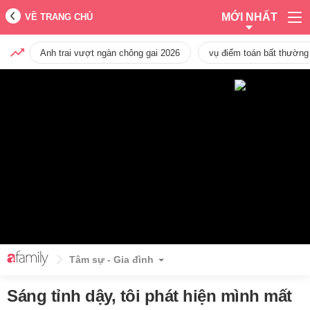
MỚI NHẤT
VỀ TRANG CHỦ
Anh trai vượt ngàn chông gai 2026
vụ điểm toán bất thường
Tâm sự - Gia đình
Sáng tỉnh dậy, tôi phát hiện mình mất