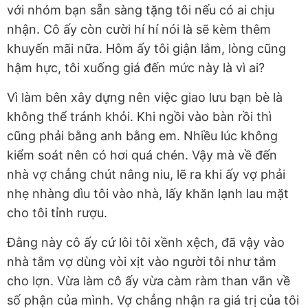
với nhóm bạn sẵn sàng tặng tôi nếu có ai chịu
nhận. Cô ấy còn cười hí hí nói là sẽ kèm thêm
khuyến mãi nữa. Hôm ấy tôi giận lắm, lòng cũng
hậm hực, tôi xuống giá đến mức này là vì ai?
Vì làm bên xây dựng nên việc giao lưu bạn bè là
không thể tránh khỏi. Khi ngồi vào bàn rồi thì
cũng phải bằng anh bằng em. Nhiều lúc không
kiểm soát nên có hơi quá chén. Vậy mà về đến
nhà vợ chẳng chút nâng niu, lẽ ra khi ấy vợ phải
nhẹ nhàng dìu tôi vào nhà, lấy khăn lạnh lau mặt
cho tôi tỉnh rượu.
Đằng này cô ấy cứ lôi tôi xềnh xệch, đã vậy vào
nhà tắm vợ dùng vòi xịt vào người tôi như tắm
cho lợn. Vừa làm cô ấy vừa càm ràm than vãn về
số phận của mình. Vợ chẳng nhận ra giá trị của tôi