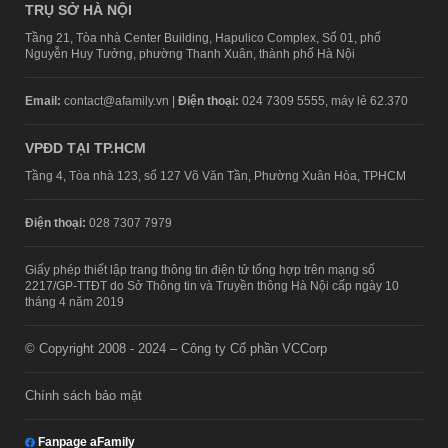
TRỤ SỞ HÀ NỘI
Tầng 21, Tòa nhà Center Building, Hapulico Complex, Số 01, phố
Nguyễn Huy Tưởng, phường Thanh Xuân, thành phố Hà Nội
Email:
contact@afamily.vn |
Điện thoại:
024 7309 5555, máy lẻ 62.370
VPĐD TẠI TP.HCM
Tầng 4, Tòa nhà 123, số 127 Võ Văn Tần, Phường Xuân Hòa, TPHCM
Điện thoại:
028 7307 7979
Giấy phép thiết lập trang thông tin điện tử tổng hợp trên mạng số
2217/GP-TTĐT do Sở Thông tin và Truyền thông Hà Nội cấp ngày 10
tháng 4 năm 2019
© Copyright 2008 - 2024 – Công ty Cổ phần VCCorp
Chính sách bảo mật
Fanpage aFamily