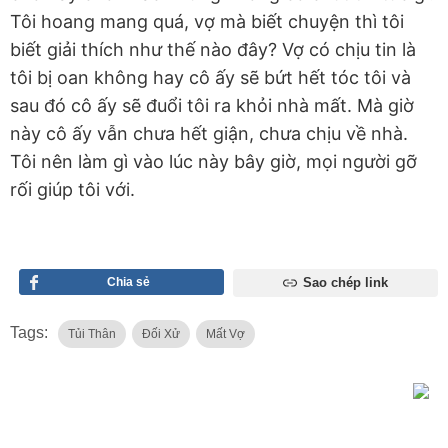
Tôi hoang mang quá, vợ mà biết chuyện thì tôi
biết giải thích như thế nào đây? Vợ có chịu tin là
tôi bị oan không hay cô ấy sẽ bứt hết tóc tôi và
sau đó cô ấy sẽ đuổi tôi ra khỏi nhà mất. Mà giờ
này cô ấy vẫn chưa hết giận, chưa chịu về nhà.
Tôi nên làm gì vào lúc này bây giờ, mọi người gỡ
rối giúp tôi với.
Chia sẻ
Sao chép link
Tags:
Tủi Thân
Đối Xử
Mất Vợ