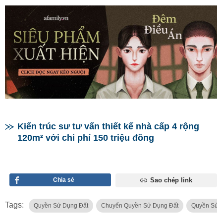
Kiến trúc sư tư vấn thiết kế nhà cấp 4 rộng
120m² với chi phí 150 triệu đồng
Chia sẻ
Sao chép link
Tags:
Quyền Sử Dụng Đất
Chuyển Quyền Sử Dụng Đất
Quyền Sử 