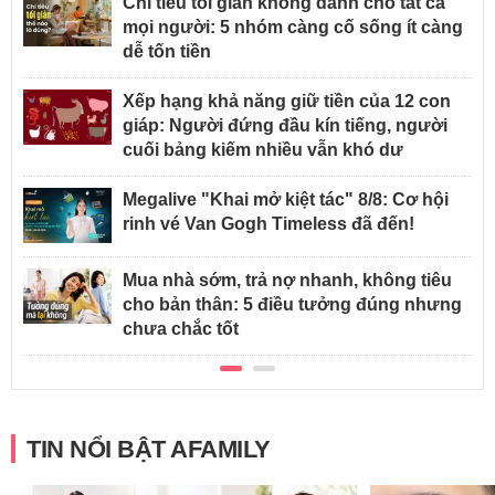
Chi tiêu tối giản không dành cho tất cả
mọi người: 5 nhóm càng cố sống ít càng
dễ tốn tiền
Xếp hạng khả năng giữ tiền của 12 con
giáp: Người đứng đầu kín tiếng, người
cuối bảng kiếm nhiều vẫn khó dư
Megalive "Khai mở kiệt tác" 8/8: Cơ hội
rinh vé Van Gogh Timeless đã đến!
Mua nhà sớm, trả nợ nhanh, không tiêu
cho bản thân: 5 điều tưởng đúng nhưng
chưa chắc tốt
TIN NỔI BẬT AFAMILY