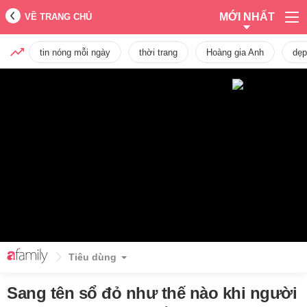
MỚI NHẤT
VỀ TRANG CHỦ
tin nóng mỗi ngày
thời trang
Hoàng gia Anh
dẹp
Tiêu dùng
Sang tên sổ đỏ như thế nào khi người