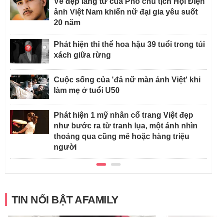
Vẻ đẹp lãng tử của Phó chủ tịch Hội Điện
ảnh Việt Nam khiến nữ đại gia yêu suốt
20 năm
Phát hiện thi thể hoa hậu 39 tuổi trong túi
xách giữa rừng
Cuộc sống của 'đả nữ màn ảnh Việt' khi
làm mẹ ở tuổi U50
Phát hiện 1 mỹ nhân cổ trang Việt đẹp
như bước ra từ tranh lụa, một ánh nhìn
thoáng qua cũng mê hoặc hàng triệu
người
TIN NỔI BẬT AFAMILY