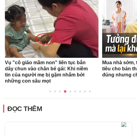
Vụ "cô giáo mầm non" liên tục bắn
Mua nhà sớm, 
dây chun vào chân bé gái: Khi niềm
tiêu cho bản t
tin của người mẹ bị gặm nhấm bởi
đúng nhưng ch
những con sâu mọt
ĐỌC THÊM