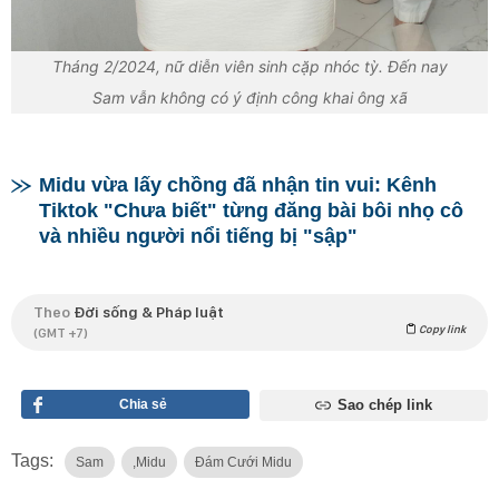
Tháng 2/2024, nữ diễn viên sinh cặp nhóc tỳ. Đến nay
Sam vẫn không có ý định công khai ông xã
Midu vừa lấy chồng đã nhận tin vui: Kênh
Tiktok "Chưa biết" từng đăng bài bôi nhọ cô
và nhiều người nổi tiếng bị "sập"
Theo
Đời sống & Pháp luật
Copy link
(GMT +7)
Chia sẻ
Sao chép link
Tags:
Sam
,midu
Đám Cưới Midu