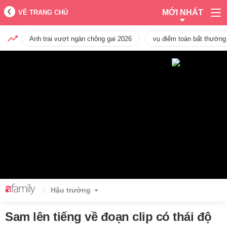
MỚI NHẤT
VỀ TRANG CHỦ
Anh trai vượt ngàn chông gai 2026
vụ điểm toán bất thường
Hậu trường
Sam lên tiếng về đoạn clip có thái độ