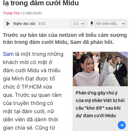
lạ trong đám cưới Midu
Trung Thu
2 năm trước
Nghe đọc bài
3:03
Trước sự bàn tán của netizen về biểu cảm sượng
trân trong đám cưới Midu, Sam đã phản hồi.
Sam
là một trong những
khách mời có mặt ở
đám cưới Midu và thiếu
gia Minh Đạt được tổ
chức ở TP.HCM vừa
Phản ứng gây chú ý
qua. Trước sự quan tâm
của mỹ nhân Việt bị hỏi
của truyền thông có
câu "khó đỡ" sau khi
mặt tại đám cưới, nữ
dự đám cưới Midu
diễn viên đã dành thời
gian chia sẻ. Cũng từ