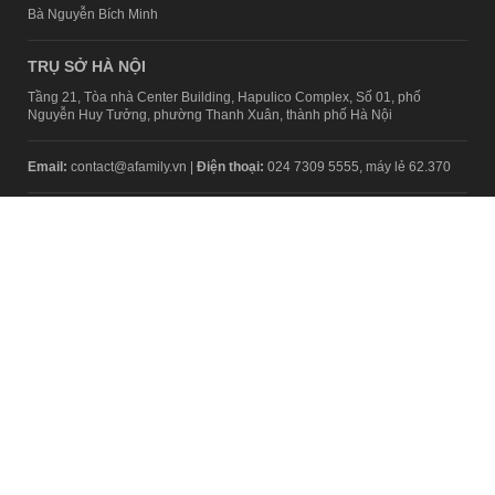
Bà Nguyễn Bích Minh
TRỤ SỞ HÀ NỘI
Tầng 21, Tòa nhà Center Building, Hapulico Complex, Số 01, phố
Nguyễn Huy Tưởng, phường Thanh Xuân, thành phố Hà Nội
Email:
contact@afamily.vn |
Điện thoại:
024 7309 5555, máy lẻ 62.370
VPĐD TẠI TP.HCM
Tầng 4, Tòa nhà 123, số 127 Võ Văn Tần, Phường Xuân Hòa, TPHCM
Điện thoại:
028 7307 7979
Giấy phép thiết lập trang thông tin điện tử tổng hợp trên mạng số
2217/GP-TTĐT do Sở Thông tin và Truyền thông Hà Nội cấp ngày 10
tháng 4 năm 2019
© Copyright 2008 - 2024 – Công ty Cổ phần VCCorp
Chính sách bảo mật