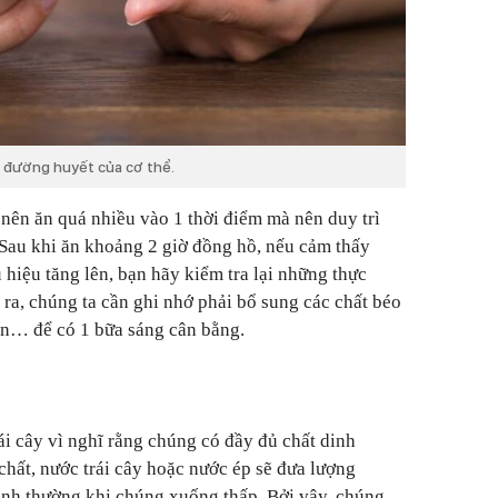
ố đường huyết của cơ thể.
nên ăn quá nhiều vào 1 thời điểm mà nên duy trì
 Sau khi ăn khoảng 2 giờ đồng hồ, nếu cảm thấy
hiệu tăng lên, bạn hãy kiểm tra lại những thực
a, chúng ta cần ghi nhớ phải bổ sung các chất béo
in… để có 1 bữa sáng cân bằng.
i cây vì nghĩ rằng chúng có đầy đủ chất dinh
chất, nước trái cây hoặc nước ép sẽ đưa lượng
ình thường khi chúng xuống thấp. Bởi vậy, chúng