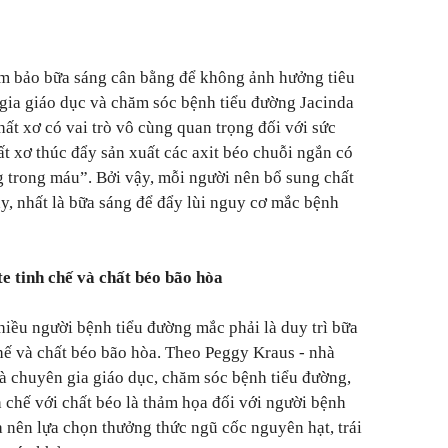
ảm bảo bữa sáng cân bằng để không ảnh hưởng tiêu
n gia giáo dục và chăm sóc bệnh tiểu đường Jacinda
ất xơ có vai trò vô cùng quan trọng đối với sức
t xơ thúc đẩy sản xuất các axit béo chuỗi ngắn có
g trong máu”. Bởi vậy, mỗi người nên bổ sung chất
, nhất là bữa sáng để đẩy lùi nguy cơ mắc bệnh
e tinh chế và chất béo bão hòa
iều người bệnh tiểu đường mắc phải là duy trì bữa
hế và chất béo bão hòa. Theo Peggy Kraus - nhà
và chuyên gia giáo dục, chăm sóc bệnh tiểu đường,
h chế với chất béo là thảm họa đối với người bệnh
a nên lựa chọn thưởng thức ngũ cốc nguyên hạt, trái