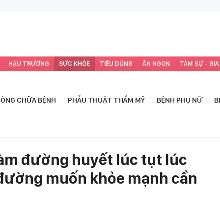
HẬU TRƯỜNG
SỨC KHỎE
TIÊU DÙNG
ĂN NGON
TÂM SỰ - GIA
ÒNG CHỮA BỆNH
PHẪU THUẬT THẨM MỸ
BỆNH PHỤ NỮ
B
àm đường huyết lúc tụt lúc
u đường muốn khỏe mạnh cần