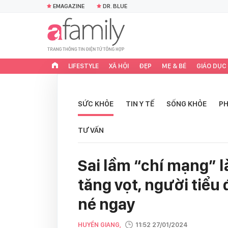
EMAGAZINE
DR. BLUE
LIFESTYLE
XÃ HỘI
ĐẸP
MẸ & BÉ
GIÁO DỤC
SỨC KHỎE
TIN Y TẾ
SỐNG KHỎE
PH
TƯ VẤN
Sai lầm “chí mạng” l
tăng vọt, người tiể
né ngay
HUYỀN GIANG,
11:52 27/01/2024