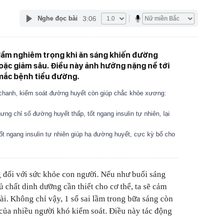
3:06
Nghe đọc bài
 lầm nghiêm trọng khi ăn sáng khiến đường
oặc giảm sâu. Điều này ảnh hưởng nặng nề tới
mắc bệnh tiểu đường.
 chanh, kiểm soát đường huyết còn giúp chắc khỏe xương:
ng chỉ số đường huyết thấp, tốt ngang insulin tự nhiên, lại
 tốt ngang insulin tự nhiên giúp hạ đường huyết, cực kỳ bổ cho
g đối với sức khỏe con người. Nếu như buổi sáng
 chất dinh dưỡng cần thiết cho cơ thể, ta sẽ cảm
ài. Không chỉ vậy, 1 số sai lầm trong bữa sáng còn
của nhiều người khó kiểm soát. Điều này tác động