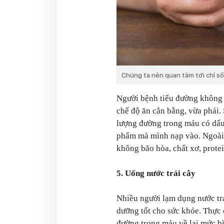
Chúng ta nên quan tâm tới chỉ s
Người bệnh tiểu đường không 
chế độ ăn cân bằng, vừa phải.
lượng đường trong máu có dấu 
phẩm mà mình nạp vào. Ngoài r
không bão hòa, chất xơ, prote
5. Uống nước trái cây
Nhiều người lạm dụng nước trá
dưỡng tốt cho sức khỏe. Thực 
đường trong máu về lại mức b