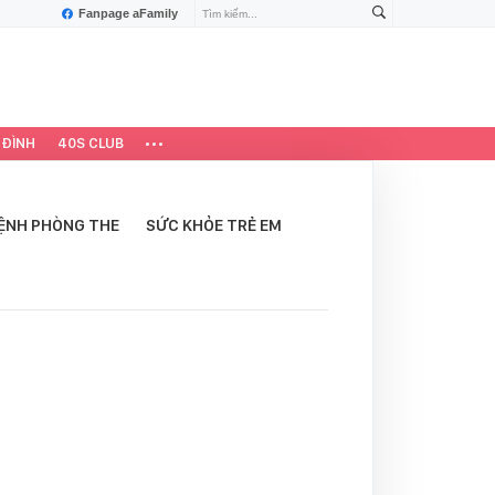
Fanpage aFamily
 ĐÌNH
40S CLUB
ỆNH PHÒNG THE
SỨC KHỎE TRẺ EM