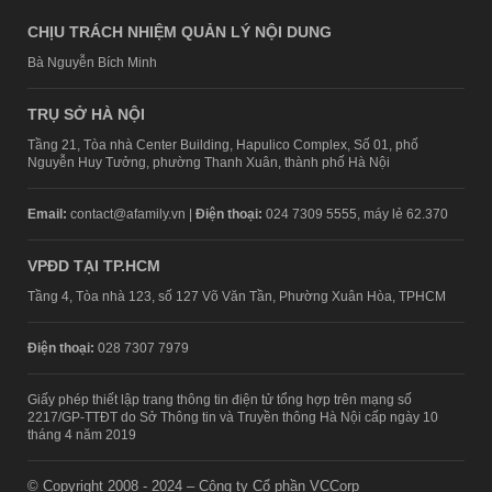
CHỊU TRÁCH NHIỆM QUẢN LÝ NỘI DUNG
Bà Nguyễn Bích Minh
TRỤ SỞ HÀ NỘI
Tầng 21, Tòa nhà Center Building, Hapulico Complex, Số 01, phố
Nguyễn Huy Tưởng, phường Thanh Xuân, thành phố Hà Nội
Email:
contact@afamily.vn |
Điện thoại:
024 7309 5555, máy lẻ 62.370
VPĐD TẠI TP.HCM
Tầng 4, Tòa nhà 123, số 127 Võ Văn Tần, Phường Xuân Hòa, TPHCM
Điện thoại:
028 7307 7979
Giấy phép thiết lập trang thông tin điện tử tổng hợp trên mạng số
2217/GP-TTĐT do Sở Thông tin và Truyền thông Hà Nội cấp ngày 10
tháng 4 năm 2019
© Copyright 2008 - 2024 – Công ty Cổ phần VCCorp