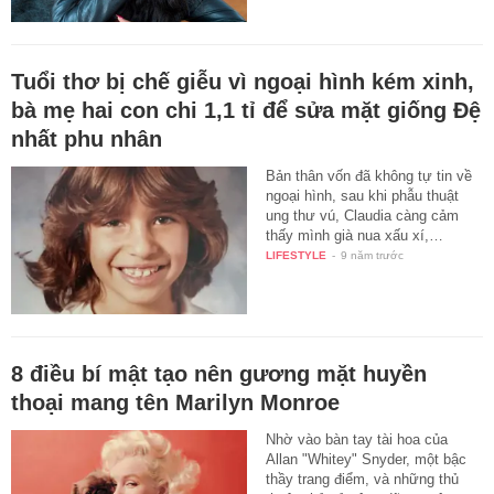
Tuổi thơ bị chế giễu vì ngoại hình kém xinh,
bà mẹ hai con chi 1,1 tỉ để sửa mặt giống Đệ
nhất phu nhân
Bản thân vốn đã không tự tin về
ngoại hình, sau khi phẫu thuật
ung thư vú, Claudia càng cảm
thấy mình già nua xấu xí,…
LIFESTYLE
-
9 năm trước
8 điều bí mật tạo nên gương mặt huyền
thoại mang tên Marilyn Monroe
Nhờ vào bàn tay tài hoa của
Allan "Whitey" Snyder, một bậc
thầy trang điểm, và những thủ