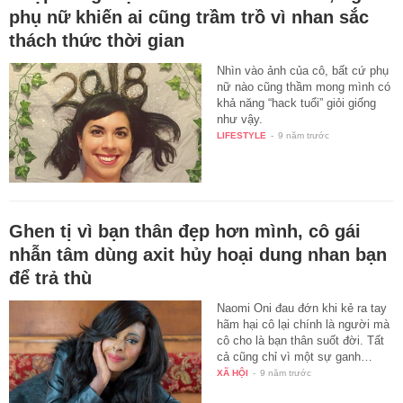
phụ nữ khiến ai cũng trầm trồ vì nhan sắc
thách thức thời gian
Nhìn vào ảnh của cô, bất cứ phụ
nữ nào cũng thầm mong mình có
khả năng “hack tuổi” giỏi giống
như vậy.
LIFESTYLE
-
9 năm trước
Ghen tị vì bạn thân đẹp hơn mình, cô gái
nhẫn tâm dùng axit hủy hoại dung nhan bạn
để trả thù
Naomi Oni đau đớn khi kẻ ra tay
hãm hại cô lại chính là người mà
cô cho là bạn thân suốt đời. Tất
cả cũng chỉ vì một sự ganh…
XÃ HỘI
-
9 năm trước