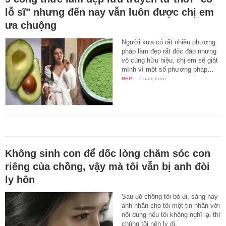
lỗ sĩ" nhưng đến nay vẫn luôn được chị em
ưa chuộng
Người xưa có rất nhiều phương
pháp làm đẹp rất độc đáo nhưng
vô cùng hữu hiệu, chị em sẽ giật
mình vì một số phương pháp…
ĐẸP
-
7 năm trước
Không sinh con để dốc lòng chăm sóc con
riêng của chồng, vậy mà tôi vẫn bị anh đòi
ly hôn
Sau đó chồng tôi bỏ đi, sáng nay
anh nhắn cho tôi một tin nhắn với
nội dung nếu tôi không nghĩ lại thì
chúng tôi nên ly dị.