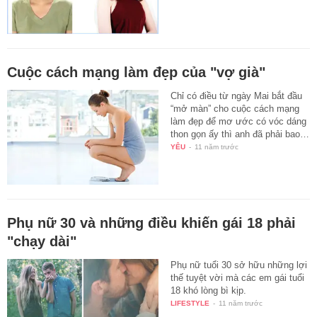
Cuộc cách mạng làm đẹp của "vợ già"
Chỉ có điều từ ngày Mai bắt đầu
“mở màn” cho cuộc cách mạng
làm đẹp để mơ ước có vóc dáng
thon gọn ấy thì anh đã phải bao…
YÊU
-
11 năm trước
Phụ nữ 30 và những điều khiến gái 18 phải
"chạy dài"
Phụ nữ tuổi 30 sở hữu những lợi
thế tuyệt vời mà các em gái tuổi
18 khó lòng bì kịp.
LIFESTYLE
-
11 năm trước