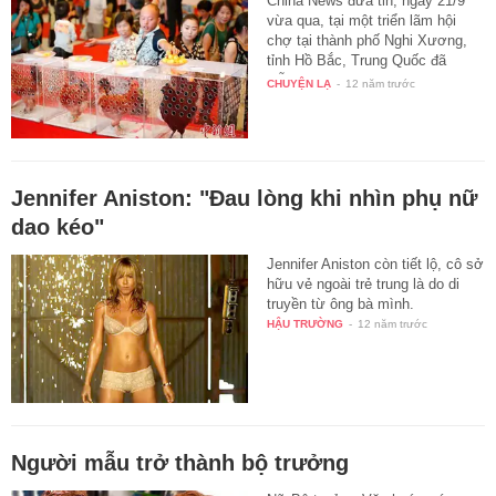
China News đưa tin, ngày 21/9
vừa qua, tại một triển lãm hội
chợ tại thành phố Nghi Xương,
tỉnh Hồ Bắc, Trung Quốc đã
diễn…
CHUYỆN LẠ
-
12 năm trước
Jennifer Aniston: "Đau lòng khi nhìn phụ nữ
dao kéo"
Jennifer Aniston còn tiết lộ, cô sở
hữu vẻ ngoài trẻ trung là do di
truyền từ ông bà mình.
HẬU TRƯỜNG
-
12 năm trước
Người mẫu trở thành bộ trưởng