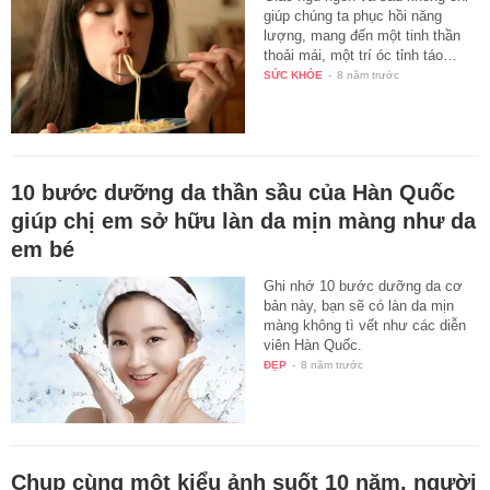
giúp chúng ta phục hồi năng
lượng, mang đến một tinh thần
thoải mái, một trí óc tỉnh táo…
SỨC KHỎE
-
8 năm trước
10 bước dưỡng da thần sầu của Hàn Quốc
giúp chị em sở hữu làn da mịn màng như da
em bé
Ghi nhớ 10 bước dưỡng da cơ
bản này, bạn sẽ có làn da mịn
màng không tì vết như các diễn
viên Hàn Quốc.
ĐẸP
-
8 năm trước
Chụp cùng một kiểu ảnh suốt 10 năm, người