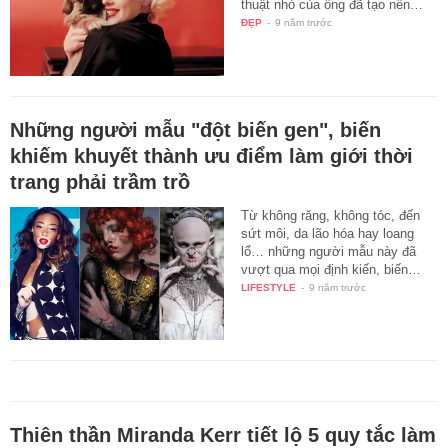
thuật nhỏ của ông đã tạo nên…
ĐẸP
-
9 năm trước
Những người mẫu "đột biến gen", biến
khiếm khuyết thành ưu điểm làm giới thời
trang phải trầm trồ
Từ không răng, không tóc, đến
sứt môi, da lão hóa hay loang
lổ… những người mẫu này đã
vượt qua mọi định kiến, biến…
LIFESTYLE
-
9 năm trước
Thiên thần Miranda Kerr tiết lộ 5 quy tắc làm