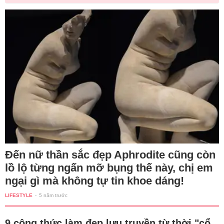
Đến nữ thần sắc đẹp Aphrodite cũng còn
lồ lộ từng ngấn mỡ bụng thế này, chị em
ngại gì mà không tự tin khoe dáng!
LIFESTYLE
-
5 năm trước
9 công thức làm đẹp lưu truyền từ thời "cổ