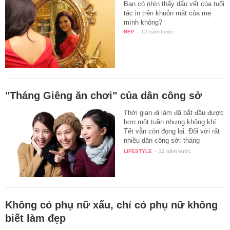
Bạn có nhìn thấy dấu vết của tuổi
tác in trên khuôn mặt của mẹ
mình không?
ĐẸP
-
12 năm trước
"Tháng Giêng ăn chơi" của dân công sở
Thời gian đi làm đã bắt đầu được
hơn một tuần nhưng không khí
Tết vẫn còn đọng lại. Đối với rất
nhiều dân công sở: tháng
Giêng…
LIFESTYLE
-
12 năm trước
Không có phụ nữ xấu, chỉ có phụ nữ không
biết làm đẹp