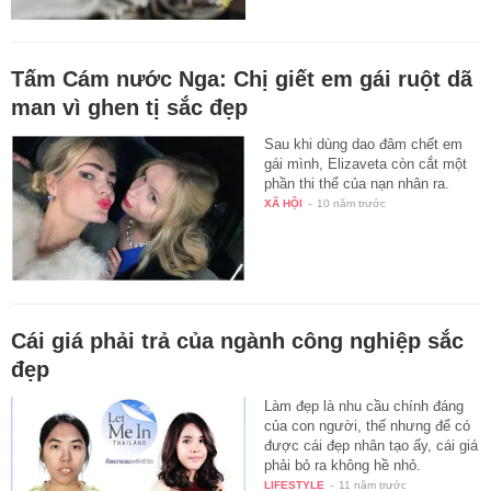
Tấm Cám nước Nga: Chị giết em gái ruột dã
man vì ghen tị sắc đẹp
Sau khi dùng dao đâm chết em
gái mình, Elizaveta còn cắt một
phần thi thể của nạn nhân ra.
XÃ HỘI
-
10 năm trước
Cái giá phải trả của ngành công nghiệp sắc
đẹp
Làm đẹp là nhu cầu chính đáng
của con người, thế nhưng để có
được cái đẹp nhân tạo ấy, cái giá
phải bỏ ra không hề nhỏ.
LIFESTYLE
-
11 năm trước