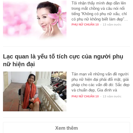
Tôi nhận thấy mình đẹp dần lên
trong mắt chồng và câu nói nổi
tiếng “Không có phụ nữ xấu, chỉ
có phụ nữ không biết làm đẹp”…
PHỤ NỮ CHUẨN 10
-
13 năm trước
Lạc quan là yếu tố tích cực của người phụ
nữ hiện đại
Tản mạn về những vấn đề người
phụ nữ hiện đại phải đối mặt, giải
pháp cho các vấn đề đó: Sắc đẹp
và chuẩn đẹp, Gia đình và
công…
PHỤ NỮ CHUẨN 10
-
13 năm trước
Xem thêm