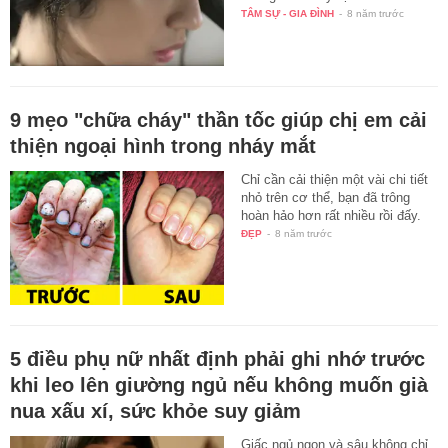
TÂM SỰ - GIA ĐÌNH
-
8 năm trước
9 mẹo "chữa cháy" thần tốc giúp chị em cải
thiện ngoại hình trong nháy mắt
Chỉ cần cải thiện một vài chi tiết
nhỏ trên cơ thể, bạn đã trông
hoàn hảo hơn rất nhiều rồi đấy.
ĐẸP
-
8 năm trước
5 điều phụ nữ nhất định phải ghi nhớ trước
khi leo lên giường ngủ nếu không muốn già
nua xấu xí, sức khỏe suy giảm
Giấc ngủ ngon và sâu không chỉ