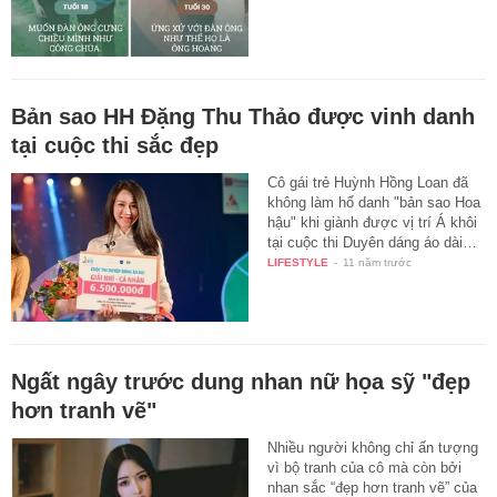
Bản sao HH Đặng Thu Thảo được vinh danh
tại cuộc thi sắc đẹp
Cô gái trẻ Huỳnh Hồng Loan đã
không làm hổ danh "bản sao Hoa
hậu" khi giành được vị trí Á khôi
tại cuộc thi Duyên dáng áo dài…
LIFESTYLE
-
11 năm trước
Ngất ngây trước dung nhan nữ họa sỹ "đẹp
hơn tranh vẽ"
Nhiều người không chỉ ấn tượng
vì bộ tranh của cô mà còn bởi
nhan sắc “đẹp hơn tranh vẽ” của