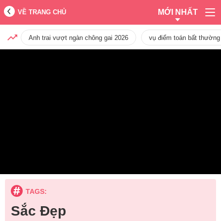
MỚI NHẤT
VỀ TRANG CHỦ
Anh trai vượt ngàn chông gai 2026
vụ điểm toán bất thường
TAGS:
Sắc Đẹp