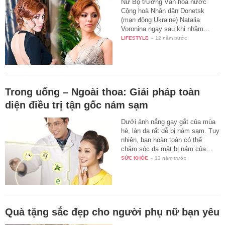
Nữ Bộ trưởng Văn hoá nước
Cộng hoà Nhân dân Donetsk
(mạn đông Ukraine) Natalia
Voronina ngay sau khi nhậm…
LIFESTYLE
-
12 năm trước
Trong uống – Ngoài thoa: Giải pháp toàn
diện điều trị tận gốc nám sạm
Dưới ánh nắng gay gắt của mùa
hè, làn da rất dễ bị nám sạm. Tuy
nhiên, bạn hoàn toàn có thể
chăm sóc da mặt bị nám của…
SỨC KHỎE
-
12 năm trước
Quà tặng sắc đẹp cho người phụ nữ bạn yêu