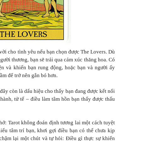
t vời cho tình yêu nếu bạn chọn được The Lovers. Dù
gười thương, bạn sẽ trải qua cảm xúc thăng hoa. Có
iện và khiến bạn rung động, hoặc bạn và người ấy
lầm để trở nên gắn bó hơn.
 đây còn là dấu hiệu cho thấy bạn đang được kết nối
hành, tử tế – điều làm tâm hồn bạn thấy được thấu
hớ: Tarot không đoán định tương lai một cách tuyệt
iếu tâm trí bạn, khơi gợi điều bạn có thể chưa kịp
chậm lại một chút và tự hỏi: Điều gì thực sự khiến