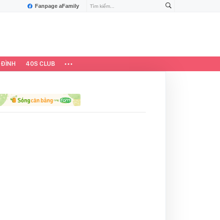
Fanpage aFamily
 ĐÌNH
40S CLUB