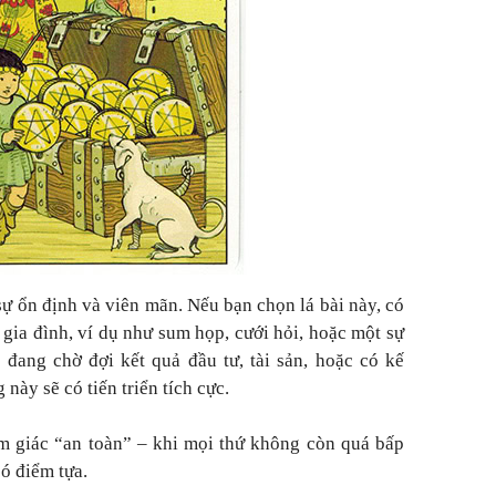
 sự ổn định và viên mãn. Nếu bạn chọn lá bài này, có
 gia đình, ví dụ như sum họp, cưới hỏi, hoặc một sự
u đang chờ đợi kết quả đầu tư, tài sản, hoặc có kế
này sẽ có tiến triển tích cực.
m giác “an toàn” – khi mọi thứ không còn quá bấp
ó điểm tựa.