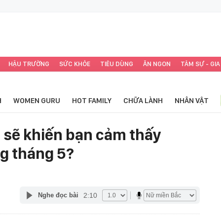
HẬU TRƯỜNG
SỨC KHỎE
TIÊU DÙNG
ĂN NGON
TÂM SỰ - GIA
H
WOMEN GURU
HOT FAMILY
CHỮA LÀNH
NHÂN VẬT
gì sẽ khiến bạn cảm thấy
g tháng 5?
2:10
Nghe đọc bài