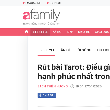
EMAGAZINE
DR. BLUE
LIFESTYLE
XÃ HỘI
ĐẸP
MẸ & BÉ
GIÁO DỤC
LIFESTYLE
ĂN GÌ
LỐI SỐNG
DU LỊC
Rút bài Tarot: Điều 
hạnh phúc nhất tron
BẠCH THIÊN HƯƠNG,
19:04 17/04/2025
CHIA SẺ