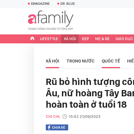
EMAGAZINE
DR. BLUE
LIFESTYLE
XÃ HỘI
ĐẸP
MẸ & BÉ
GIÁO DỤC
XÃ HỘI
TRONG NƯỚC
QUỐC TẾ
HI
Rũ bỏ hình tượng cô
Âu, nữ hoàng Tây Ban
hoàn toàn ở tuổi 18
CHI CHI,
15:42 21/09/2023
CHIA SẺ