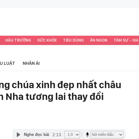
HẬU TRƯỜNG
SỨC KHỎE
TIÊU DÙNG
ĂN NGON
TÂM SỰ - GIA
ỂU LUẬT
NHÂN ÁI
ng chúa xinh đẹp nhất châu
 Nha tương lai thay đổi
2:13
Nghe đọc bài