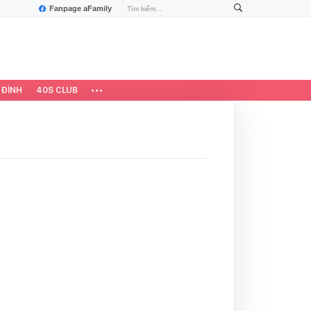
Fanpage aFamily
 ĐÌNH
40S CLUB