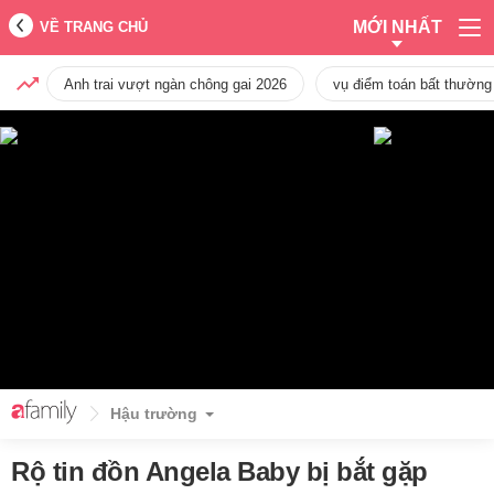
MỚI NHẤT
VỀ TRANG CHỦ
Anh trai vượt ngàn chông gai 2026
vụ điểm toán bất thường
Hậu trường
Rộ tin đồn Angela Baby bị bắt gặp