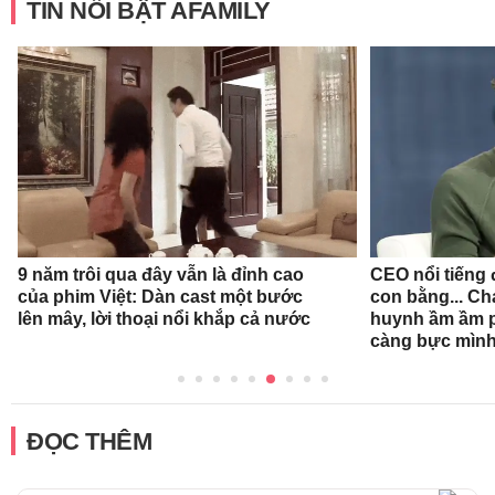
TIN NỔI BẬT AFAMILY
9 năm trôi qua đây vẫn là đỉnh cao
CEO nổi tiếng đ
của phim Việt: Dàn cast một bước
con bằng... Ch
lên mây, lời thoại nổi khắp cả nước
huynh ầm ầm p
càng bực mình
ĐỌC THÊM