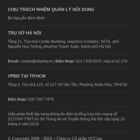
CHỊU TRÁCH NHIỆM QUẢN LÝ NỘI DUNG
Bà Nguyễn Bích Minh
TRỤ SỞ HÀ NỘI
Tầng 21, Tòa nhà Center Building, Hapulico Complex, Số 01, phố
Nguyễn Huy Tưởng, phường Thanh Xuân, thành phố Hà Nội
Email:
contact@afamily.vn |
Điện thoại:
024 7309 5555, máy lẻ 62.370
VPĐD TẠI TP.HCM
Tầng 4, Tòa nhà 123, số 127 Võ Văn Tần, Phường Xuân Hòa, TPHCM
Điện thoại:
028 7307 7979
Giấy phép thiết lập trang thông tin điện tử tổng hợp trên mạng số
2217/GP-TTĐT do Sở Thông tin và Truyền thông Hà Nội cấp ngày 10
tháng 4 năm 2019
© Copyright 2008 - 2024 – Công ty Cổ phần VCCorp