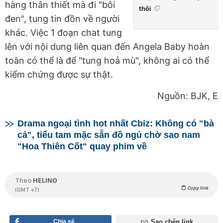
hàng thân thiết mà đi "bôi
thôi
đen", tung tin đồn về người
khác. Việc 1 đoạn chat tung
lên với nội dung liên quan đến Angela Baby hoàn
toàn có thể là để "tung hoả mù", không ai có thể
kiểm chứng được sự thật.
Nguồn: BJK, E
Drama ngoại tình hot nhất Cbiz: Không có "bà
cả", tiểu tam mặc sẵn đồ ngủ chờ sao nam
"Hoa Thiên Cốt" quay phim về
Theo
HELINO
Copy link
(GMT +7)
Chia sẻ
Sao chép link