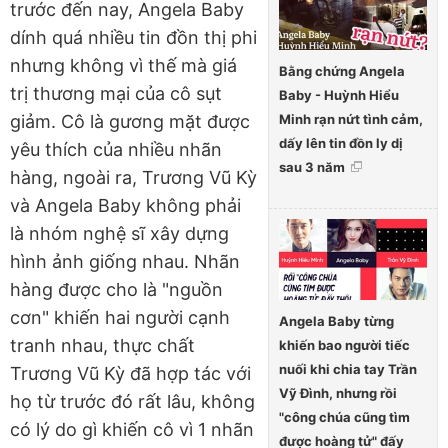
trước đến nay, Angela Baby
dính quá nhiều tin đồn thị phi
nhưng không vì thế mà giá
Bằng chứng Angela
trị thương mại của cô sụt
Baby - Huỳnh Hiểu
Minh rạn nứt tình cảm,
giảm. Cô là gương mặt được
dấy lên tin đồn ly dị
yêu thích của nhiều nhãn
sau 3 năm
hàng, ngoài ra, Trương Vũ Kỳ
và Angela Baby không phải
là nhóm nghệ sĩ xây dựng
hình ảnh giống nhau. Nhãn
hàng được cho là "nguồn
cơn" khiến hai người cạnh
Angela Baby từng
tranh nhau, thực chất
khiến bao người tiếc
nuối khi chia tay Trần
Trương Vũ Kỳ đã hợp tác với
Vỹ Đình, nhưng rồi
họ từ trước đó rất lâu, không
"công chúa cũng tìm
có lý do gì khiến cô vì 1 nhãn
được hoàng tử" đấy