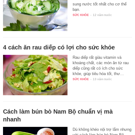
sung nước tốt nhất cho cơ thể
bạn.
SỨC KHỎE
-
12 năm trước
4 cách ăn rau diếp có lợi cho sức khỏe
Rau diếp rất giàu vitamin và
khoáng chất, các món ăn từ rau
diếp cũng rất có ích cho sức
khỏe, giúp tiêu hóa tốt, thư…
SỨC KHỎE
-
13 năm trước
Cách làm bún bò Nam Bộ chuẩn vị mà
nhanh
Dù không khéo nội trợ lắm nhưng
với cách làm bún bò Nam Bộ