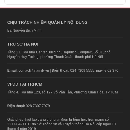
CHỊU TRÁCH NHIỆM QUẢN LÝ NỘI DUNG
Bà Nguyễn Bích Minh
TRỤ SỞ HÀ NỘI
Tầng 21, Tòa nhà Center Building, Hapulico Complex, Số 01, phố
Nguyễn Huy Tưởng, phường Thanh Xuân, thành phố Hà Nội
Email:
contact@afamily.vn |
Điện thoại:
024 7309 5555, máy lẻ 62.370
VPĐD TẠI TP.HCM
Tầng 4, Tòa nhà 123, số 127 Võ Văn Tần, Phường Xuân Hòa, TPHCM
Điện thoại:
028 7307 7979
Giấy phép thiết lập trang thông tin điện tử tổng hợp trên mạng số
2217/GP-TTĐT do Sở Thông tin và Truyền thông Hà Nội cấp ngày 10
tháng 4 năm 2019