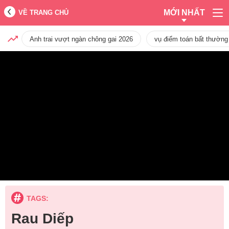
MỚI NHẤT
VỀ TRANG CHỦ
Anh trai vượt ngàn chông gai 2026
vụ điểm toán bất thường
TAGS:
Rau Diếp