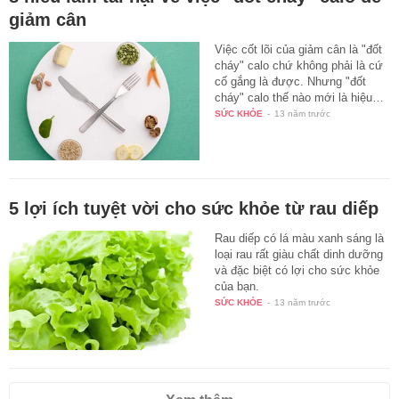
giảm cân
Việc cốt lõi của giảm cân là "đốt
cháy" calo chứ không phải là cứ
cố gắng là được. Nhưng "đốt
cháy" calo thế nào mới là hiệu…
SỨC KHỎE
-
13 năm trước
5 lợi ích tuyệt vời cho sức khỏe từ rau diếp
Rau diếp có lá màu xanh sáng là
loại rau rất giàu chất dinh dưỡng
và đặc biệt có lợi cho sức khỏe
của bạn.
SỨC KHỎE
-
13 năm trước