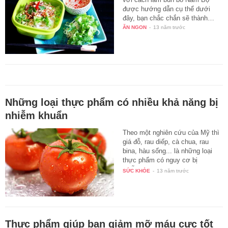
được hướng dẫn cụ thể dưới
đây, bạn chắc chắn sẽ thành…
ĂN NGON
-
13 năm trước
Những loại thực phẩm có nhiều khả năng bị
nhiễm khuẩn
Theo một nghiên cứu của Mỹ thì
giá đỗ, rau diếp, cà chua, rau
bina, hàu sống... là những loại
thực phẩm có nguy cơ bị
nhiễm…
SỨC KHỎE
-
13 năm trước
Thực phẩm giúp bạn giảm mỡ máu cực tốt