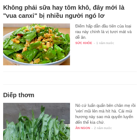
Không phải sữa hay tôm khô, đây mới là
"vua canxi" bị nhiều người ngó lơ
Điểm hấp dẫn đầu tiên của loại
rau này chính là vị tươi mát và
dễ ăn.
SỨC KHỎE
-
1 năm trước
Diếp thơm
Nó cứ luấn quấn bên chân mẹ rồi
'vén' mũi lên mà hít hà. Cái mùi
hương này sao mà quyến luyến
đến thế kia chứ.
ĂN NGON
-
2 năm trước