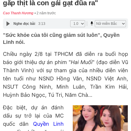
gắp thịt là con gái gạt đũa ra"
Cao Thanh Hương
2 năm trước
Nghe đọc bài
3:13
"Sức khỏe của tôi cũng giảm sút luôn", Quyền
Linh nói.
Chiều ngày 2/8 tại TPHCM đã diễn ra buổi họp
báo giới thiệu dự án phim "
Hai Muối
" (đạo diễn Vũ
Thành Vinh) với sự tham gia của nhiều diễn viên
tên tuổi như NSND Hồng Vân, NSND Việt Anh,
NSƯT Công Ninh, Minh Luân, Trần Kim Hải,
Huỳnh Bảo Ngọc, Tú Tri, Năm Chà…
Đặc biệt, dự án đánh
dấu sự trở lại của MC
quốc dân
Quyền Linh