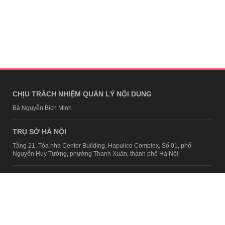
CHỊU TRÁCH NHIỆM QUẢN LÝ NỘI DUNG
Bà Nguyễn Bích Minh
TRỤ SỞ HÀ NỘI
Tầng 21, Tòa nhà Center Building, Hapulico Complex, Số 01, phố
Nguyễn Huy Tưởng, phường Thanh Xuân, thành phố Hà Nội
Email:
contact@afamily.vn |
Điện thoại:
024 7309 5555, máy lẻ 62.370
VPĐD TẠI TP.HCM
Tầng 4, Tòa nhà 123, số 127 Võ Văn Tần, Phường Xuân Hòa, TPHCM