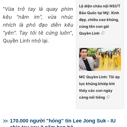
Lộ diện cháu nội NSƯT
"
Vừa trở tay là quay phim
Bảo Quốc tại Mỹ: Xinh
kêu "nằm im", vừa nhúc
đẹp, chiều cao khủng,
nhích là phó đạo diễn kêu
cùng tên con gái
"yên". Tay tôi tê cứng luôn
",
Quyền Linh
Quyền Linh nhớ lại.
MC Quyền Linh: Tôi áp
lực khủng khiếp khi
thấy các con ngày
càng nổi tiếng
170.000 người "hóng" tin Lee Jong Suk - IU