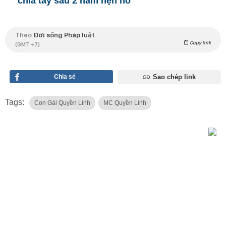
chia tay sau 2 năm hẹn hò
Theo
Đời sống Pháp luật
Copy link
(GMT +7)
Chia sẻ
Sao chép link
Tags:
Con Gái Quyền Linh
MC Quyền Linh