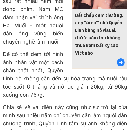
sau rất nhiều năm mới
đóng phim. Nam MC
Bất chấp cam thường,
đảm nhận vai chính ông
cặp "ái nữ" nhà Quyền
Hai Muối – một người
Linh bùng nổ visual,
đàn ông vùng biển
được săn đón không
chuyên nghề làm muối.
thua kém bất kỳ sao
Việt nào
Để có thể đem tới hình
ảnh nhân vật một cách
chân thật nhất, Quyền
Linh đã không cần đến sự hóa trang mà nuôi râu
tóc suốt 6 tháng và nỗ lực giảm 20kg, từ 96kg
xuống còn 76kg.
Chia sẻ về vai diễn này cũng như sự trở lại của
mình sau nhiều năm chỉ chuyên cần làm người dẫn
chương trình, Quyền Linh tâm sự anh không diễn