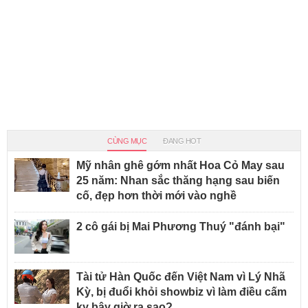
CÙNG MỤC
ĐANG HOT
Mỹ nhân ghê gớm nhất Hoa Cỏ May sau
25 năm: Nhan sắc thăng hạng sau biến
cố, đẹp hơn thời mới vào nghề
2 cô gái bị Mai Phương Thuý "đánh bại"
Tài tử Hàn Quốc đến Việt Nam vì Lý Nhã
Kỳ, bị đuổi khỏi showbiz vì làm điều cấm
kỵ bây giờ ra sao?