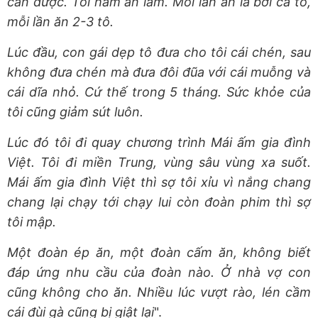
cân được. Tôi ham ăn lắm. Mỗi lần ăn là bới cả tô,
mỗi lần ăn 2-3 tô.
Lúc đầu, con gái dẹp tô đưa cho tôi cái chén, sau
không đưa chén mà đưa đôi đũa với cái muỗng và
cái dĩa nhỏ. Cứ thế trong 5 tháng. Sức khỏe của
tôi cũng giảm sút luôn.
Lúc đó tôi đi quay chương trình Mái ấm gia đình
Việt. Tôi đi miền Trung, vùng sâu vùng xa suốt.
Mái ấm gia đình Việt thì sợ tôi xỉu vì nắng chang
chang lại chạy tới chạy lui còn đoàn phim thì sợ
tôi mập.
Một đoàn ép ăn, một đoàn cấm ăn, không biết
đáp ứng nhu cầu của đoàn nào.
Ở nhà vợ con
cũng không cho ăn. Nhiều lúc vượt rào, lén cầm
cái đùi gà cũng bị giật lại
".