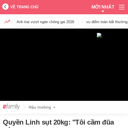
MỚI NHẤT
VỀ TRANG CHỦ
Anh trai vượt ngàn chông gai 2026
vụ điểm toán bất thường
Hậu trường
Quyền Linh sụt 20kg: "Tôi cầm đũa