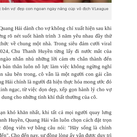
 bên vợ đẹp con ngoan ngày nâng cúp vô địch V.League
 Quang Hải dành cho vợ không chỉ xuất hiện sau khi
ng rõ nét suốt hành trình 3 năm yêu nhau đầy thử
 thức về chung một nhà. Trong siêu đám cưới viral
2024, Chu Thanh Huyền từng lấy đi nước mắt của
 ngào nhắn nhủ những lời cảm ơn chân thành đến
bản thân luôn nỗ lực làm việc không ngừng nghỉ
n sâu bên trong, cô vẫn là một người con gái cần
ng Hải chính là người đã hiện thực hóa mong ước đó
kinh ngạc, từ việc dọn dẹp, xếp gọn hành lý cho vợ
 dung cho những tính khí thất thường của cô.
oạn khó khăn nhất, khi tất cả mọi người quay lưng
anh Huyền, Quang Hải vẫn luôn chọn cách đặt trọn
ục động viên vợ bằng câu nói:
"Hãy sống là chính
 đến"
. Cho đến nay, sự đồng lòng ấy vẫn được duy trì