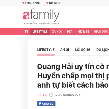
EMAGAZINE
DR. BLUE
LIFESTYLE
XÃ HỘI
ĐẸP
MẸ & BÉ
GIÁO DỤC
LIFESTYLE
ĂN GÌ
LỐI SỐNG
DU LỊC
Quang Hải uy tín cỡ
Huyền chấp mọi thị p
anh tự biết cách bảo
TÚ TÚ,
12:30 03/06/2026
CHIA SẺ