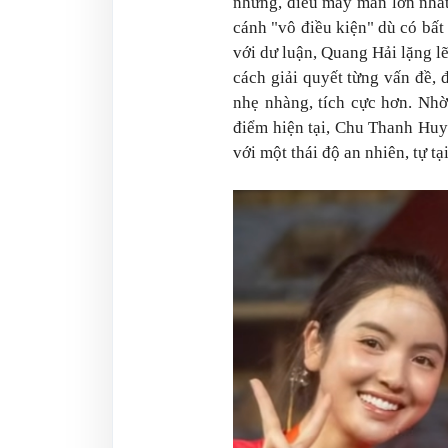
nhưng, điều may mắn lớn nhất
cánh "vô điều kiện" dù có bất
với dư luận, Quang Hải lặng l
cách giải quyết từng vấn đề,
nhẹ nhàng, tích cực hơn. Nhờ
điểm hiện tại, Chu Thanh Huy
với một thái độ an nhiên, tự tại