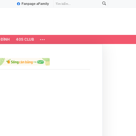
Fanpage aFamily
 ĐÌNH
40S CLUB