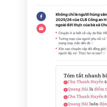
Không chỉ là người hùng sân
2025/26 của CLB Công an Hà
ngoài đời thực của bà xã C
Chuyện ít ai biết về cây đa Bác H
Tướng mạo của người phụ nữ có "p
mang may mắn đến đó
Xôn xao chuyện cặp đôi đồng giới 
người lấy vợ: Thực hư ra sao?
Tóm tắt nhanh bà
Chu Thanh Huyền
ă
Quang Hải
là
điểm 
Chu Thanh Huyền
t
Quang Hải
luôn
độn