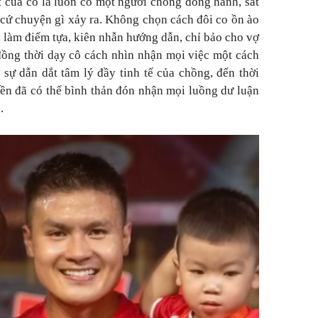
 của cô là luôn có một người chồng đồng hành, sát
 cứ chuyện gì xảy ra. Không chọn cách đôi co ồn ào
ẽ làm điểm tựa, kiên nhẫn hướng dẫn, chỉ bảo cho vợ
 đồng thời dạy cô cách nhìn nhận mọi việc một cách
 sự dẫn dắt tâm lý đầy tinh tế của chồng, đến thời
ền đã có thể bình thản đón nhận mọi luồng dư luận
.