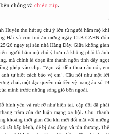
bên chồng và
chiếc cúp
.
 Huyền thu hút sự chú ý lớn từ người hâm mộ khi
ang Hải và con trai ăn mừng ngày CLB CAHN đón
25/26 ngay tại sân nhà Hàng Đẫy. Giữa không gian
hiến người hâm mộ chú ý hơn cả không phải là ánh
ng, mà chính là đoạn âm thanh ngôn tình đầy ngọt
ồng ghép vào clip:
"Vạn vật đều thua câu nói, em
 anh tự biết cách bảo vệ em"
. Câu nói như một lời
ững chãi, một đặc quyền mà tiền vệ mang áo số 19
của mình trước những sóng gió bên ngoài.
ỗ bình yên và rực rỡ như hiện tại, cặp đôi đã phải
 thăng trầm của dư luận mạng xã hội. Chu Thanh
ong khoảng thời gian đầu khi mới đối mặt với những
 cô rất bấp bênh, dễ bị dao động và tổn thương. Thế