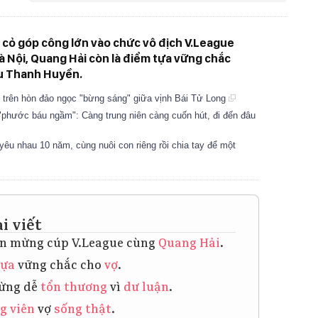
 cỏ góp công lớn vào chức vô địch V.League
 Nội, Quang Hải còn là điểm tựa vững chắc
hu Thanh Huyền.
ồ trên hòn đảo ngọc "bừng sáng" giữa vịnh Bái Tử Long
hước báu ngầm": Càng trung niên càng cuốn hút, đi đến đâu
yêu nhau 10 năm, cùng nuôi con riêng rồi chia tay để một
i viết
n mừng cúp V.League cùng
Quang Hải
.
tựa
vững chắc cho
vợ
.
ừng dễ
tổn thương
vì
dư luận
.
g viên
vợ
sống thật
.