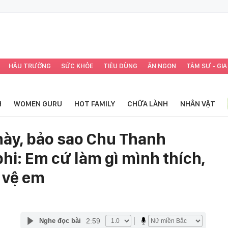
HẬU TRƯỜNG
SỨC KHỎE
TIÊU DÙNG
ĂN NGON
TÂM SỰ - GIA
H
WOMEN GURU
HOT FAMILY
CHỮA LÀNH
NHÂN VẬT
 này, bảo sao Chu Thanh
hi: Em cứ làm gì mình thích,
 vệ em
2:59
Nghe đọc bài