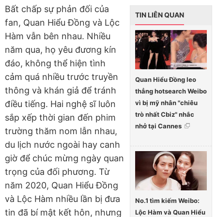
Bất chấp sự phản đối của
TIN LIÊN QUAN
fan, Quan Hiểu Đồng và Lộc
Hàm vẫn bên nhau. Nhiều
năm qua, họ yêu đương kín
đáo, không thể hiện tình
cảm quá nhiều trước truyền
Quan Hiểu Đồng leo
thông và khán giả để tránh
thẳng hotsearch Weibo
vì bị mỹ nhân "chiêu
điều tiếng. Hai nghệ sĩ luôn
trò nhất Cbiz" nhắc
sắp xếp thời gian đến phim
nhở tại Cannes
trường thăm nom lẫn nhau,
du lịch nước ngoài hay canh
giờ để chúc mừng ngày quan
trọng của đối phương. Từ
năm 2020, Quan Hiểu Đồng
và Lộc Hàm nhiều lần bị đưa
No.1 tìm kiếm Weibo:
tin đã bí mật kết hôn, nhưng
Lộc Hàm và Quan Hiểu