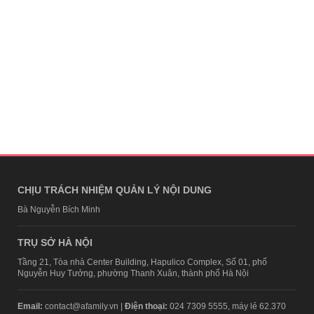
CHỊU TRÁCH NHIỆM QUẢN LÝ NỘI DUNG
Bà Nguyễn Bích Minh
TRỤ SỞ HÀ NỘI
Tầng 21, Tòa nhà Center Building, Hapulico Complex, Số 01, phố
Nguyễn Huy Tưởng, phường Thanh Xuân, thành phố Hà Nội
Email:
contact@afamily.vn |
Điện thoại:
024 7309 5555, máy lẻ 62.370