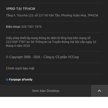
VPĐD TẠI TP.HCM
Tầng 4, Tòa nhà 123, số 127 Võ Văn Tần, Phường Xuân Hòa, TPHCM
Điện thoại:
028 7307 7979
Giấy phép thiết lập trang thông tin điện tử tổng hợp trên mạng số
2217/GP-TTĐT do Sở Thông tin và Truyền thông Hà Nội cấp ngày 10
tháng 4 năm 2019
© Copyright 2008 - 2024 – Công ty Cổ phần VCCorp
Chính sách bảo mật
Fanpage aFamily
Xem bản Desktop