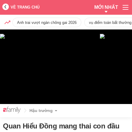
MỚI NHẤT
VỀ TRANG CHỦ
Anh trai vượt ngàn chông gai 2026
vụ điểm toán bất thường
Hậu trường
Quan Hiểu Đồng mang thai con đầu