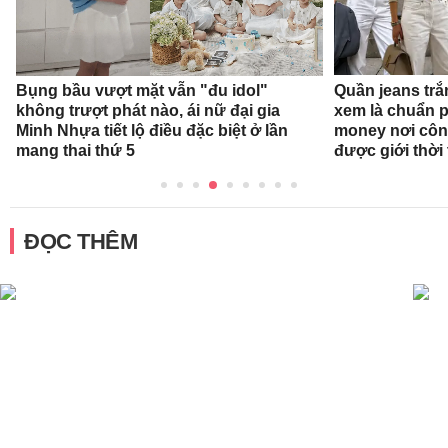
Bụng bầu vượt mặt vẫn "đu idol"
Quần jeans tr
không trượt phát nào, ái nữ đại gia
xem là chuẩn 
Minh Nhựa tiết lộ điều đặc biệt ở lần
money nơi côn
mang thai thứ 5
được giới thời
ĐỌC THÊM