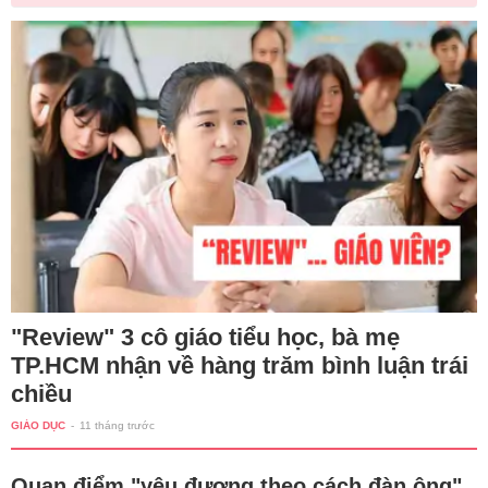
"Review" 3 cô giáo tiểu học, bà mẹ
TP.HCM nhận về hàng trăm bình luận trái
chiều
GIÁO DỤC
-
11 tháng trước
Quan điểm "yêu đương theo cách đàn ông"