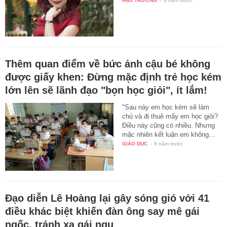
HẬU TRƯỜNG
-
6 năm trước
Thêm quan điểm về bức ảnh cậu bé không
được giấy khen: Đừng mặc định trẻ học kém
lớn lên sẽ lãnh đạo "bọn học giỏi", ít lắm!
"Sau này em học kém sẽ làm
chủ và đi thuê mấy em học giỏi?
Điều này cũng có nhiều. Nhưng
mặc nhiên kết luận em không…
GIÁO DỤC
-
6 năm trước
Đạo diễn Lê Hoàng lại gây sóng gió với 41
điều khác biệt khiến đàn ông say mê gái
ngốc, tránh xa gái ngu