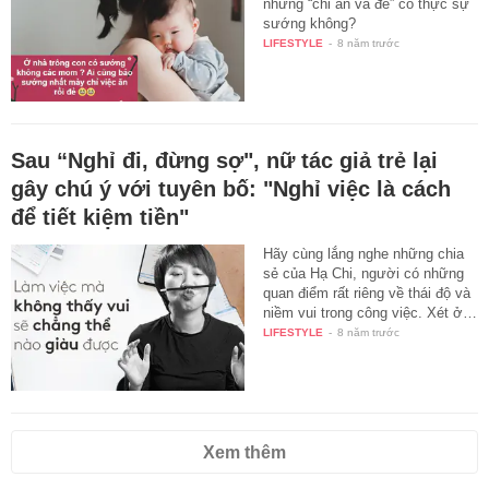
nhưng “chỉ ăn và đẻ” có thực sự
sướng không?
LIFESTYLE
-
8 năm trước
Sau “Nghỉ đi, đừng sợ", nữ tác giả trẻ lại
gây chú ý với tuyên bố: "Nghỉ việc là cách
để tiết kiệm tiền"
Hãy cùng lắng nghe những chia
sẻ của Hạ Chi, người có những
quan điểm rất riêng về thái độ và
niềm vui trong công việc. Xét ở…
LIFESTYLE
-
8 năm trước
Xem thêm