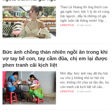
Theo Lê Hoàng thì ông thích con
gái ngốc hơn, bởi 1 lý do vô cùng
trái ngược, đấy là những cô gái
ngốc luôn rất thông minh! Vậy…
LIFESTYLE
-
8 năm trước
Bức ảnh chồng thản nhiên ngồi ăn trong khi
vợ tay bế con, tay cầm đũa, chị em lại được
phen tranh cãi kịch liệt
Mới đây, bức ảnh này đã thu hút
sự chú ý không nhỏ từ hội chị
em, không chỉ chia sẻ rần rần, họ
còn tranh cãi kịch liệt về câu…
LIFESTYLE
-
8 năm trước