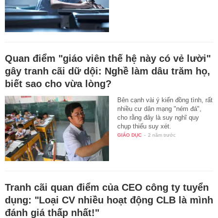
Quan điểm "giáo viên thế hệ này có vẻ lười"
gây tranh cãi dữ dội: Nghề làm dâu trăm họ,
biết sao cho vừa lòng?
Bên cạnh vài ý kiến đồng tình, rất
nhiều cư dân mạng "ném đá",
cho rằng đây là suy nghĩ quy
chụp thiếu suy xét.
GIÁO DỤC
-
2 năm trước
Tranh cãi quan điểm của CEO công ty tuyển
dụng: "Loại CV nhiều hoạt động CLB là mình
đánh giá thấp nhất!"