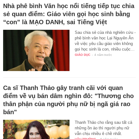
Nhà phê bình Văn học nổi tiếng tiếp tục chia
sẻ quan điểm: Giáo viên gọi học sinh bằng
“con” là MẠO DANH, sai Tiếng Việt
Sau chia sẻ của nhà nghiên cứu -
phê bình văn học Lại Nguyên Ân
về việc yêu cầu giáo viên không
gọi học sinh là con, nhiều cuộc…
GIÁO DỤC
-
4 năm trước
Ca sĩ Thanh Thảo gây tranh cãi với quan
điểm về vụ bán dâm nghìn đô: "Thương cho
thân phận của người phụ nữ bị ngã giá rao
bán"
Thanh Thảo cho rằng sau tất cả
những ồn ào thì người phụ nữ
vẫn chịu nhiều ê chề nhất.