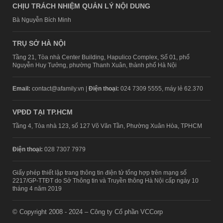
CHỊU TRÁCH NHIỆM QUẢN LÝ NỘI DUNG
Bà Nguyễn Bích Minh
TRỤ SỞ HÀ NỘI
Tầng 21, Tòa nhà Center Building, Hapulico Complex, Số 01, phố
Nguyễn Huy Tưởng, phường Thanh Xuân, thành phố Hà Nội
Email:
contact@afamily.vn |
Điện thoại:
024 7309 5555, máy lẻ 62.370
VPĐD TẠI TP.HCM
Tầng 4, Tòa nhà 123, số 127 Võ Văn Tần, Phường Xuân Hòa, TPHCM
Điện thoại:
028 7307 7979
Giấy phép thiết lập trang thông tin điện tử tổng hợp trên mạng số
2217/GP-TTĐT do Sở Thông tin và Truyền thông Hà Nội cấp ngày 10
tháng 4 năm 2019
© Copyright 2008 - 2024 – Công ty Cổ phần VCCorp