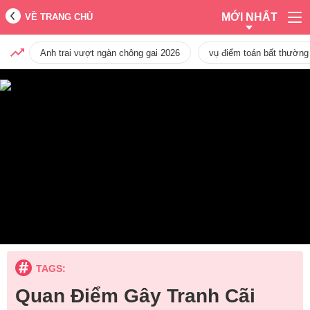
MỚI NHẤT
VỀ TRANG CHỦ
Anh trai vượt ngàn chông gai 2026
vụ điểm toán bất thường
TAGS:
Quan Điểm Gây Tranh Cãi