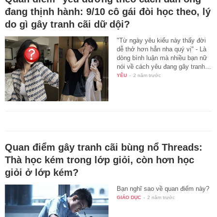
đang thịnh hành: 9/10 cô gái đòi học theo, lý
do gì gây tranh cãi dữ dội?
"Từ ngày yêu kiểu này thấy đời
dễ thở hơn hẳn nha quý vị" - Là
dòng bình luận mà nhiều bạn nữ
nói về cách yêu đang gây tranh…
YÊU
-
2 năm trước
Quan điểm gây tranh cãi bùng nổ Threads:
Thà học kém trong lớp giỏi, còn hơn học
giỏi ở lớp kém?
Bạn nghĩ sao về quan điểm này?
GIÁO DỤC
-
2 năm trước