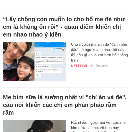
“Lấy chồng còn muốn lo cho bố mẹ đẻ như
em là không ổn rồi” - quan điểm khiến chị
em nhao nhao ý kiến
Chưa cưới mà anh đã “đánh phủ
đầu” cô người yêu như thế này
thì còn gì chua xót hơn hả chàng
trai?
LIFESTYLE
-
8 năm trước
Mẹ bỉm sữa là sướng nhất vì "chỉ ăn và đẻ",
câu nói khiến các chị em phản pháo rầm
rầm
Rất nhiều người nói với các mẹ
bỉm sữa câu nói vô tình này,