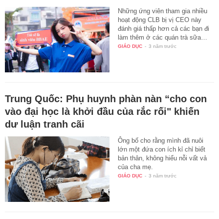
Những ứng viên tham gia nhiều
hoạt động CLB bị vị CEO này
đánh giá thấp hơn cả các bạn đi
làm thêm ở các quán trà sữa…
GIÁO DỤC
-
3 năm trước
Trung Quốc: Phụ huynh phàn nàn “cho con
vào đại học là khởi đầu của rắc rối" khiến
dư luận tranh cãi
Ông bố cho rằng mình đã nuôi
lớn một đứa con ích kỉ chỉ biết
bản thân, không hiểu nỗi vất vả
của cha mẹ.
GIÁO DỤC
-
3 năm trước