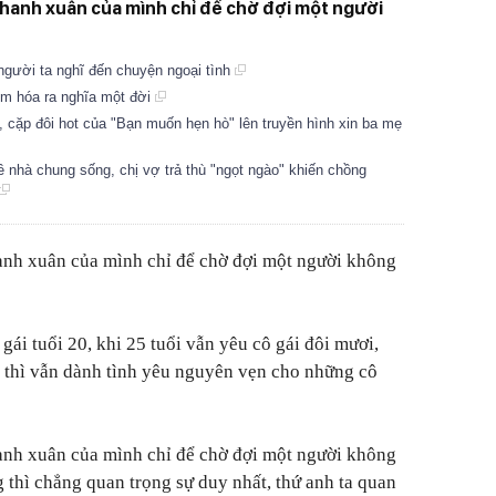
 thanh xuân của mình chỉ để chờ đợi một người
người ta nghĩ đến chuyện ngoại tình
êm hóa ra nghĩa một đời
”, cặp đôi hot của "Bạn muốn hẹn hò" lên truyền hình xin ba mẹ
ề nhà chung sống, chị vợ trả thù "ngọt ngào" khiến chồng
hanh xuân của mình chỉ để chờ đợi một người không
gái tuổi 20, khi 25 tuổi vẫn yêu cô gái đôi mươi,
i, thì vẫn dành tình yêu nguyên vẹn cho những cô
hanh xuân của mình chỉ để chờ đợi một người không
 thì chẳng quan trọng sự duy nhất, thứ anh ta quan