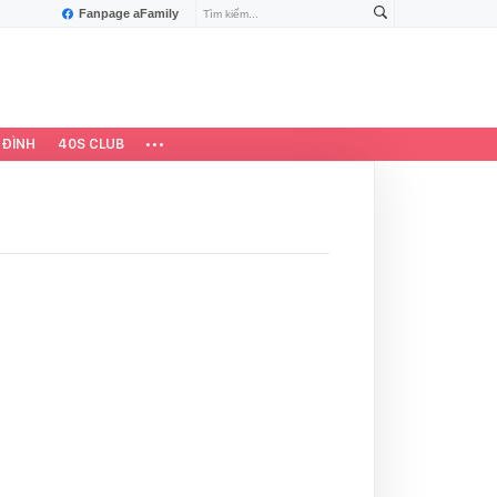
Fanpage aFamily
 ĐÌNH
40S CLUB