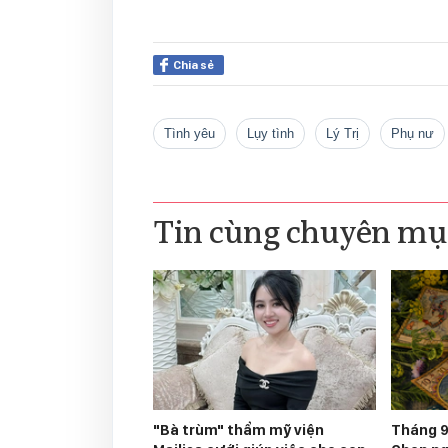
Chia sẻ
tình yêu
lụy tình
Lý Trị
phụ nư
Tin cùng chuyên mụ
"Bà trùm" thẩm mỹ viện
Tháng 9