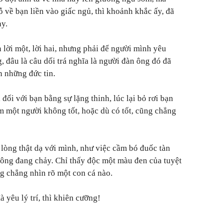
 về bạn liền vào giấc ngủ, thì khoảnh khắc ấy, đã
ay.
lời một, lời hai, nhưng phải để người mình yêu
g, đâu là câu dối trá nghĩa là người đàn ông đó đã
 những đức tin.
đối với bạn bằng sự lặng thinh, lúc lại bỏ rơi bạn
 một người không tốt, hoặc dù có tốt, cũng chẳng
 lòng thật dạ với mình, như việc cầm bó đuốc tàn
ông đang chảy. Chỉ thấy độc một màu đen của tuyệt
g chẳng nhìn rõ một con cá nào.
à yêu lý trí, thì khiên cưỡng!