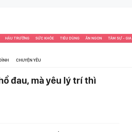
HẬU TRƯỜNG
SỨC KHỎE
TIÊU DÙNG
ĂN NGON
TÂM SỰ - GIA
ĐÌNH
CHUYỆN YÊU
hổ đau, mà yêu lý trí thì