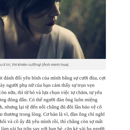
 lí trí, thì khiên cưỡng! (Ảnh minh họa).
t đánh đổi yên bình của mình bằng sự cười đùa, cợt
ày người phụ nữ của bạn cảm thấy sự trọn vẹn
òn nữa, thì từ bỏ và lựa chọn việc tự chăm, tự yêu
động đúng đắn. Có thể người đàn ông luôn miệng
, nhưng lại tệ đến nỗi chẳng đủ đôi lần bảo vệ cô
n thương trong lòng. Cơ bản là vì, đàn ông chỉ nghĩ
hôi và cô ấy đã yêu mình rồi, thì chẳng còn sợ mất
 làm vài ba trận say với bạn bè, cặp kè vài ba người