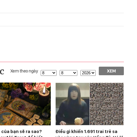
c
Xem theo ngày
XEM
 của bạn sẽ ra sao?
Điều gì khiến 1.691 trai trẻ sa