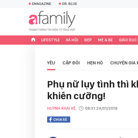
EMAGAZINE
DR. BLUE
LIFESTYLE
XÃ HỘI
ĐẸP
MẸ & BÉ
GIÁO DỤC
YÊU
CẶP ĐÔI
HẸN HÒ
CHUYỆN GIA 
Phụ nữ lụy tình thì k
khiên cưỡng!
HUỲNH KHẢI VỆ,
08:31 24/01/2018
CHIA SẺ