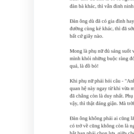
đàn bà khác, thì vẫn đinh nin
Đàn ông dù đã có gia đình hay
đường cùng kẻ khác, thì đã s
bất cứ giây nào.
Mong là phụ nữ đủ sáng suốt và
mình khỏi những buộc ràng đớn
quá, là đồ bỏ!
Khi phụ nữ phải hỏi câu - "An
quan hệ này ngay từ khi vừa m
đã chẳng còn là duy nhất. Phụ
vậy, thì thật đáng giận. Mà tr
Đàn ông không phải ai cũng lă
có trở về cũng không còn là n
bắt bạn phải chọn lựa, giữa c