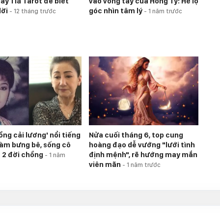
y 1 lá Tarot để biết
vào vòng tay của Hồng Tỷ: Hé lộ
lời
góc nhìn tâm lý
-
12 tháng trước
-
1 năm trước
ồng cải lương' nổi tiếng
Nửa cuối tháng 6, top cung
 làm bưng bê, sống cô
hoàng đạo dễ vướng "lưới tình
 2 đời chồng
định mệnh", rẽ hướng may mắn
-
1 năm
viên mãn
-
1 năm trước