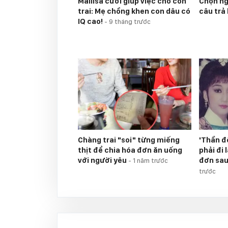
Mailisa cưới giúp việc cho con
Chọn nga
trai: Mẹ chồng khen con dâu có
câu trả 
IQ cao!
-
9 tháng trước
Chàng trai "soi" từng miếng
'Thần đ
thịt để chia hóa đơn ăn uống
phải đi
với người yêu
đơn sau
-
1 năm trước
trước