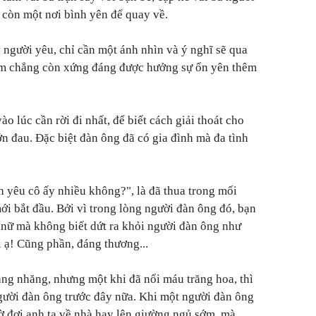
h còn một nơi bình yên để quay về.
 người yêu, chỉ cần một ánh nhìn và ý nghĩ sẽ qua
ớm chẳng còn xứng đáng được hưởng sự ổn yên thêm
o lúc cần rời đi nhất, để biết cách giải thoát cho
 đau. Đặc biệt đàn ông đã có gia đình mà đa tình
h yêu cô ấy nhiều không?", là đã thua trong mối
ới bắt đầu. Bởi vì trong lòng người đàn ông đó, bạn
 nữ mà không biết dứt ra khỏi người đàn ông như
ời ạ! Cũng phần, đáng thương...
ng nhăng, nhưng một khi đã nổi máu trăng hoa, thì
gười đàn ông trước đây nữa. Khi một người đàn ông
hờ đợi anh ta về nhà hay lên giường ngủ sớm, mà