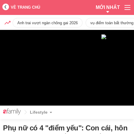
MỚI NHẤT
VỀ TRANG CHỦ
Anh trai vượt ngàn chông gai 2026
vụ điểm toán bất thường
Lifestyle
Phụ nữ có 4 "điểm yếu": Con cái, hôn