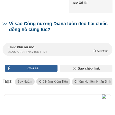
hao tài
Vì sao Công nương Diana luôn đeo hai chiếc
đồng hồ cùng lúc?
Theo
Phụ nữ mới
Copy link
08/07/2026 17:42 (GMT +7)
Chia sẻ
Sao chép link
Tags:
Suy Ngẫm
Khả Năng Kiếm Tiền
Chiêm Nghiệm Nhân Sinh