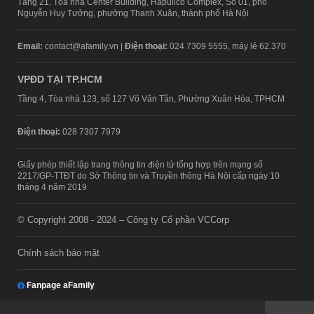
Tầng 21, Tòa nhà Center Building, Hapulico Complex, Số 01, phố
Nguyễn Huy Tưởng, phường Thanh Xuân, thành phố Hà Nội
Email:
contact@afamily.vn |
Điện thoại:
024 7309 5555, máy lẻ 62.370
VPĐD TẠI TP.HCM
Tầng 4, Tòa nhà 123, số 127 Võ Văn Tần, Phường Xuân Hòa, TPHCM
Điện thoại:
028 7307 7979
Giấy phép thiết lập trang thông tin điện tử tổng hợp trên mạng số
2217/GP-TTĐT do Sở Thông tin và Truyền thông Hà Nội cấp ngày 10
tháng 4 năm 2019
© Copyright 2008 - 2024 – Công ty Cổ phần VCCorp
Chính sách bảo mật
Fanpage aFamily