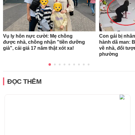
Vụ ly hôn nực cười: Mẹ chồng
Con gái bị nhân
được nhà, chồng nhận "tiền dưỡng
hành dã man: B
già", cái giá 17 năm thật xót xa!
về nhà, đối tượ
phường
ĐỌC THÊM