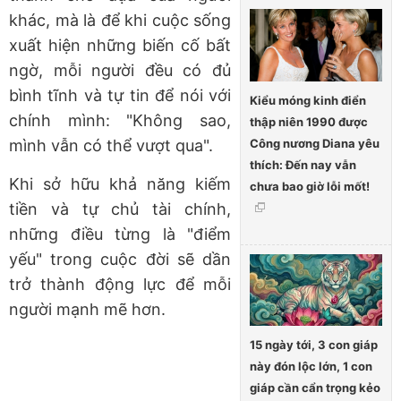
khác, mà là để khi cuộc sống
xuất hiện những biến cố bất
ngờ, mỗi người đều có đủ
bình tĩnh và tự tin để nói với
Kiểu móng kinh điển
chính mình: "Không sao,
thập niên 1990 được
Công nương Diana yêu
mình vẫn có thể vượt qua".
thích: Đến nay vẫn
Khi sở hữu khả năng kiếm
chưa bao giờ lỗi mốt!
tiền và tự chủ tài chính,
những điều từng là "điểm
yếu" trong cuộc đời sẽ dần
trở thành động lực để mỗi
người mạnh mẽ hơn.
15 ngày tới, 3 con giáp
này đón lộc lớn, 1 con
giáp cần cẩn trọng kẻo