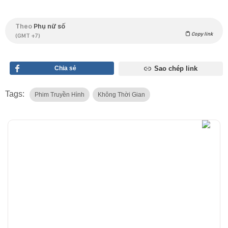
Theo
Phụ nữ số
Copy link
(GMT +7)
Chia sẻ
Sao chép link
Tags:
Phim Truyền Hình
Không Thời Gian