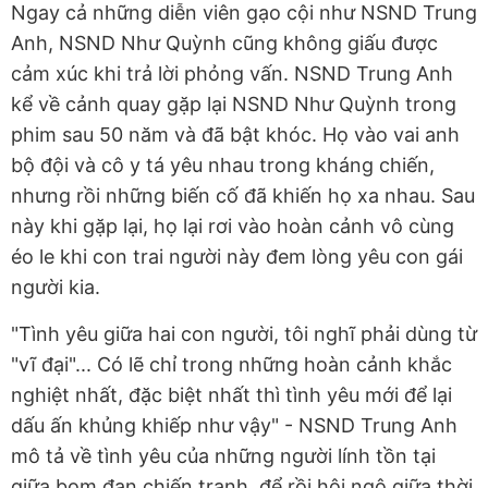
Ngay cả những diễn viên gạo cội như NSND Trung
Anh, NSND Như Quỳnh cũng không giấu được
cảm xúc khi trả lời phỏng vấn. NSND Trung Anh
kể về cảnh quay gặp lại NSND Như Quỳnh trong
phim sau 50 năm và đã bật khóc. Họ vào vai anh
bộ đội và cô y tá yêu nhau trong kháng chiến,
nhưng rồi những biến cố đã khiến họ xa nhau. Sau
này khi gặp lại, họ lại rơi vào hoàn cảnh vô cùng
éo le khi con trai người này đem lòng yêu con gái
người kia.
"Tình yêu giữa hai con người, tôi nghĩ phải dùng từ
"vĩ đại"... Có lẽ chỉ trong những hoàn cảnh khắc
nghiệt nhất, đặc biệt nhất thì tình yêu mới để lại
dấu ấn khủng khiếp như vậy" - NSND Trung Anh
mô tả về tình yêu của những người lính tồn tại
giữa bom đạn chiến tranh, để rồi hội ngộ giữa thời