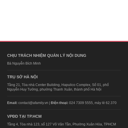
CHỊU TRÁCH NHIỆM QUẢN LÝ NỘI DUNG
Bà Nguyễn Bích Minh
TRỤ SỞ HÀ NỘI
Tầng 21, Tòa nhà Center Building, Hapulico Complex, Số 01, phố
Nguyễn Huy Tưởng, phường Thanh Xuân, thành phố Hà Nội
Email:
contact@afamily.vn |
Điện thoại:
024 7309 5555, máy lẻ 62.370
VPĐD TẠI TP.HCM
Tầng 4, Tòa nhà 123, số 127 Võ Văn Tần, Phường Xuân Hòa, TPHCM