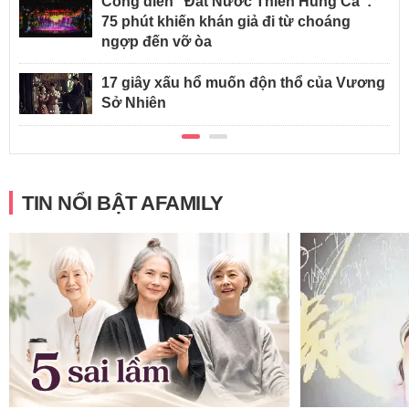
Công diễn “Đất Nước Thiên Hùng Ca”:
75 phút khiến khán giả đi từ choáng
ngợp đến vỡ òa
17 giây xấu hổ muốn độn thổ của Vương
Sở Nhiên
TIN NỔI BẬT AFAMILY