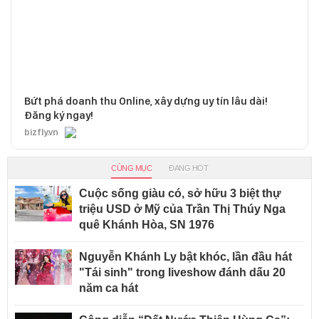
Bứt phá doanh thu Online, xây dựng uy tín lâu dài!
Đăng ký ngay!
bizfly.vn
CÙNG MỤC
ĐANG HOT
Cuộc sống giàu có, sở hữu 3 biệt thự
triệu USD ở Mỹ của Trần Thị Thúy Nga
quê Khánh Hòa, SN 1976
Nguyễn Khánh Ly bật khóc, lần đầu hát
"Tái sinh" trong liveshow đánh dấu 20
năm ca hát