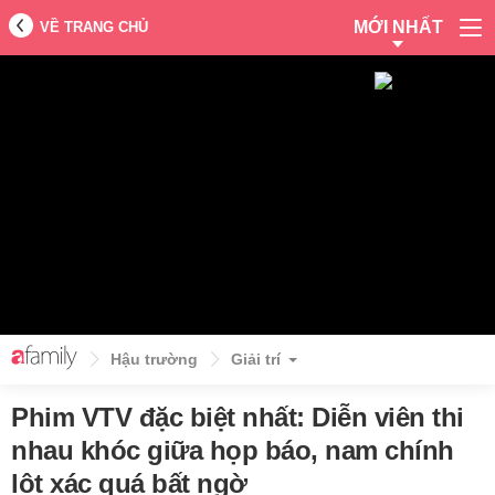
MỚI NHẤT
VỀ TRANG CHỦ
Hậu trường
Giải trí
Phim VTV đặc biệt nhất: Diễn viên thi
nhau khóc giữa họp báo, nam chính
lột xác quá bất ngờ