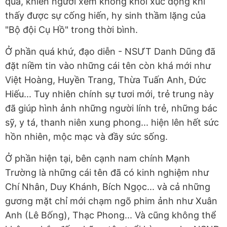
qua, khiến người xem không khỏi xúc động khi
thấy được sự cống hiến, hy sinh thầm lặng của
"Bộ đội Cụ Hồ" trong thời bình.
Ở phần quá khứ, đạo diễn - NSƯT Danh Dũng đã
đặt niềm tin vào những cái tên còn khá mới như
Việt Hoàng, Huyền Trang, Thừa Tuấn Anh, Đức
Hiếu... Tuy nhiên chính sự tươi mới, trẻ trung này
đã giúp hình ảnh những người lính trẻ, những bác
sỹ, y tá, thanh niên xung phong... hiện lên hết sức
hồn nhiên, mộc mạc và đầy sức sống.
Ở phần hiện tại, bên cạnh nam chính Mạnh
Trường là những cái tên đã có kinh nghiệm như
Chí Nhân, Duy Khánh, Bích Ngọc... và cả những
gương mặt chỉ mới chạm ngõ phim ảnh như Xuân
Anh (Lê Bống), Thạc Phong... Và cũng không thể