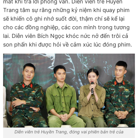
mắt khi trả lời phỏng vấn. Diễn viên trẻ Huyền
Trang tâm sự rằng những kỷ niệm khi quay phim
sẽ khiến cô ghi nhớ suốt đời, thậm chí sẽ kể lại
cho các đồng nghiệp, các con mình trong tương
lai. Diễn viên Bích Ngọc khóc nức nở đến trôi cả
son phấn khi được hỏi về cảm xúc lúc đóng phim.
Diễn viên trẻ Huyền Trang, đóng vai phiên bản trẻ của