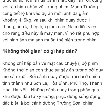
thực sự sở hữu làn da bánh mật, đầy rắn rỏi, đúng
với tạo hình nhân vật trong phim. Mạnh Trường
cũng tiết lộ khi vào dự án mới, anh đã giảm
khoảng 4, 5kg, và sau khi phim quay được 1
tháng, anh lại tiếp tục giảm cân. Nam diễn viên
cho rằng điều này là may mắn, vì nó rất phù hợp
với hình ảnh mà anh muốn thể hiện trong phim.
"Không thời gian" có gì hấp dẫn?
Không chỉ hấp dẫn về mặt câu chuyện, bộ phim
Không thời gian còn thực sự gây ấn tượng bởi quy
mô sản xuất. Bối cảnh quay được trải dài ở nhiều
tỉnh thành như Sơn La, Hòa Bình, Phú Thọ, Thanh
Hóa, Hà Nội... Những cảnh quay trong phần quá
khứ được đầu tư kỹ lưỡng, phục dựng sống động,
đặc biệt là bối cảnh đường Trường Sơn, chiến