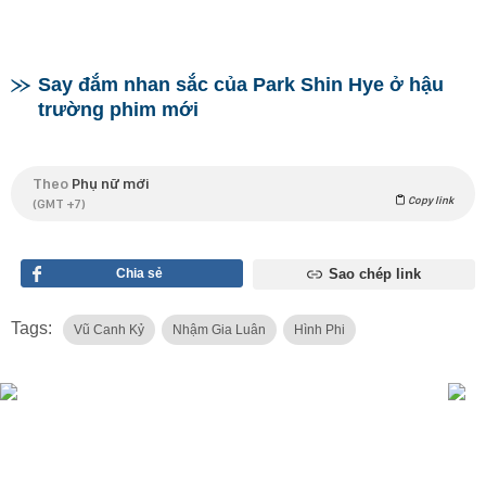
Say đắm nhan sắc của Park Shin Hye ở hậu
trường phim mới
Theo
Phụ nữ mới
Copy link
(GMT +7)
Chia sẻ
Sao chép link
Tags:
Vũ Canh Kỷ
Nhậm Gia Luân
Hình Phi