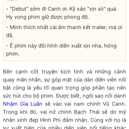
- "Debut" sớm đi Canh ơi. Kỹ xảo "xịn sò" quá.
Hy vọng phim giữ được phong độ.
- Mình thích nhất cái âm thanh kết trailer, má ơi
đã.
- Ê phim này đội hình diễn xuất xịn nha, hóng
phim.
Bên cạnh cốt truyện kịch tính và những cảnh
quay mãn nhãn, sự góp mặt của dàn diễn viên nổi
bật cũng là yếu tố quan trọng góp phần tạo nên
sức hút cho bộ phim. Được biết, ngôi sao nổi danh
Nhậm Gia Luân
sẽ vào vai nam chính Vũ Canh.
Trong khi đó, vai nữ chính Bạch Thái sẽ do mỹ
nhân xinh đẹp Hình Phi đảm nhận. Cùng với họ là
sự xuất hiện của nhiều diễn viên nổi tiếng khác