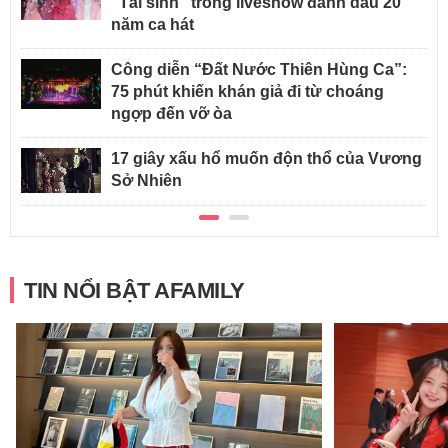
"Tái sinh" trong liveshow đánh dấu 20
năm ca hát
Công diễn “Đất Nước Thiên Hùng Ca”:
75 phút khiến khán giả đi từ choáng
ngợp đến vỡ òa
17 giây xấu hổ muốn độn thổ của Vương
Sở Nhiên
TIN NỔI BẬT AFAMILY