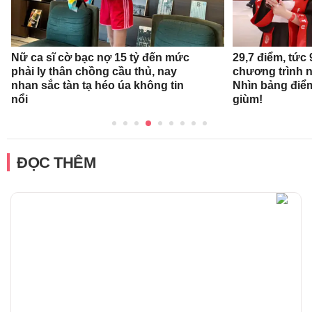
Nữ ca sĩ cờ bạc nợ 15 tỷ đến mức
29,7 điểm, tức
phải ly thân chồng cầu thủ, nay
chương trình 
nhan sắc tàn tạ héo úa không tin
Nhìn bảng điể
nổi
giùm!
ĐỌC THÊM