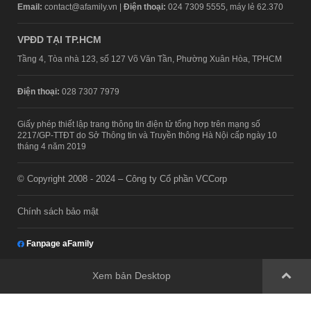
Email:
contact@afamily.vn |
Điện thoại:
024 7309 5555, máy lẻ 62.370
VPĐD TẠI TP.HCM
Tầng 4, Tòa nhà 123, số 127 Võ Văn Tần, Phường Xuân Hòa, TPHCM
Điện thoại:
028 7307 7979
Giấy phép thiết lập trang thông tin điện tử tổng hợp trên mạng số
2217/GP-TTĐT do Sở Thông tin và Truyền thông Hà Nội cấp ngày 10
tháng 4 năm 2019
© Copyright 2008 - 2024 – Công ty Cổ phần VCCorp
Chính sách bảo mật
Fanpage aFamily
Xem bản Desktop