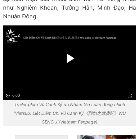
như Nghiêm Khoan, Tưởng Hân, Minh Đạo, Hà
Nhuận Đông...
0:00
Trailer phim Vũ Canh Kỷ do Nhậm Gia Luân đóng chính
(Vietsub: Liệt Diễm Chi Vũ Canh Kỷ《烈焰之武庚纪》WU
GENG JI/Vietnam Fanpage)