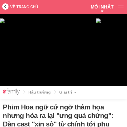
MỚI NHẤT
VỀ TRANG CHỦ
Hậu trường
Giải trí
Phim Hoa ngữ cứ ngỡ thảm họa
nhưng hóa ra lại "ưng quá chừng":
Dàn cast "xịn sò" từ chính tới phụ