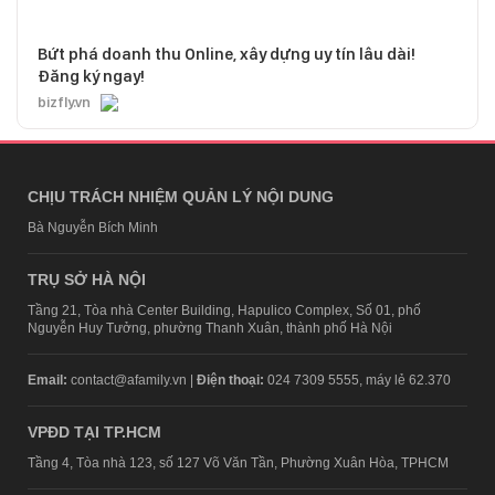
Bứt phá doanh thu Online, xây dựng uy tín lâu dài!
Đăng ký ngay!
bizfly.vn
CHỊU TRÁCH NHIỆM QUẢN LÝ NỘI DUNG
Bà Nguyễn Bích Minh
TRỤ SỞ HÀ NỘI
Tầng 21, Tòa nhà Center Building, Hapulico Complex, Số 01, phố
Nguyễn Huy Tưởng, phường Thanh Xuân, thành phố Hà Nội
Email:
contact@afamily.vn |
Điện thoại:
024 7309 5555, máy lẻ 62.370
VPĐD TẠI TP.HCM
Tầng 4, Tòa nhà 123, số 127 Võ Văn Tần, Phường Xuân Hòa, TPHCM