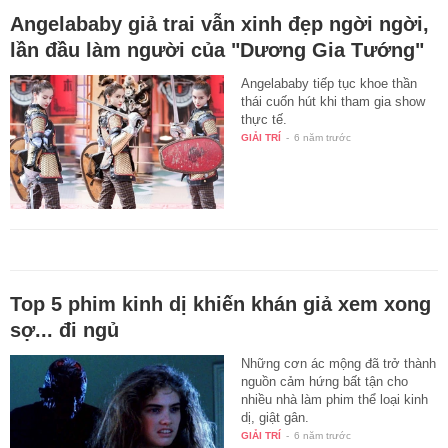
Angelababy giả trai vẫn xinh đẹp ngời ngời,
lần đầu làm người của "Dương Gia Tướng"
Angelababy tiếp tục khoe thần
thái cuốn hút khi tham gia show
thực tế.
GIẢI TRÍ
-
6 năm trước
Top 5 phim kinh dị khiến khán giả xem xong
sợ... đi ngủ
Những cơn ác mộng đã trở thành
nguồn cảm hứng bất tận cho
nhiều nhà làm phim thể loại kinh
dị, giật gân.
GIẢI TRÍ
-
6 năm trước