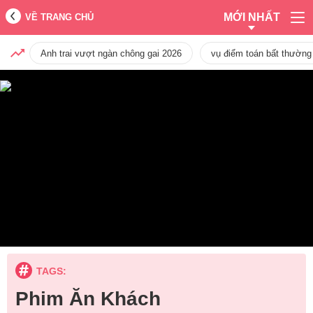
MỚI NHẤT
VỀ TRANG CHỦ
Anh trai vượt ngàn chông gai 2026
vụ điểm toán bất thường
TAGS:
Phim Ăn Khách