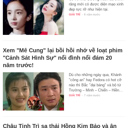
răng mới có được diện mạo xinh
đẹp rực rỡ như hiện tại.
GIẢI TRÍ
-
6 năm trước
Xem "Mê Cung" lại bồi hồi nhớ về loạt phim
"Cảnh Sát Hình Sự" nổi đình nổi đám 20
năm trước!
Dù cho những ngày qua, Khánh
"công an" hay Fedora có hot cỡ
nào thì Bắc "đại bàng" và bộ tứ
Trường – Minh – Chiến – Hiền…
GIẢI TRÍ
-
7 năm trước
Châu Tinh Trì sa thải Hồng Kim Bảo và ân