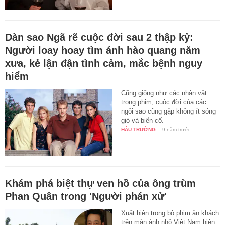
Dàn sao Ngã rẽ cuộc đời sau 2 thập kỷ:
Người loay hoay tìm ánh hào quang năm
xưa, kẻ lận đận tình cảm, mắc bệnh nguy
hiểm
Cũng giống như các nhân vật
trong phim, cuộc đời của các
ngôi sao cũng gặp không ít sóng
gió và biến cố.
HẬU TRƯỜNG
-
9 năm trước
Khám phá biệt thự ven hồ của ông trùm
Phan Quân trong 'Người phán xử'
Xuất hiện trong bộ phim ăn khách
trên màn ảnh nhỏ Việt Nam hiện