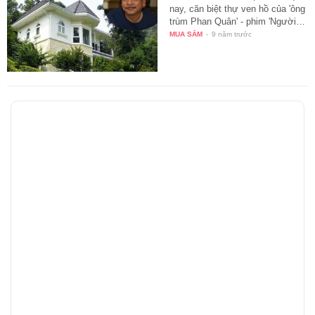
nay, căn biệt thự ven hồ của 'ông
trùm Phan Quân' - phim 'Người…
MUA SẮM
-
9 năm trước