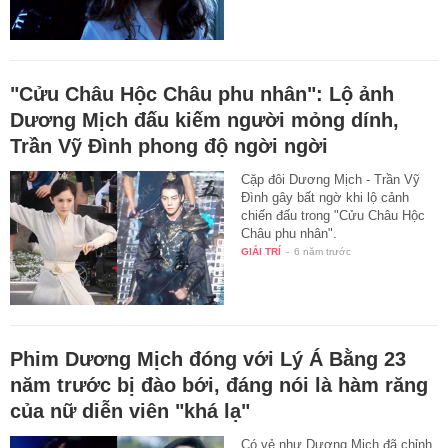
"Cửu Châu Hộc Châu phu nhân": Lộ ảnh
Dương Mịch đấu kiếm người mỏng dính,
Trần Vỹ Đình phong độ ngời ngời
Cặp đôi Dương Mịch - Trần Vỹ
Đình gây bất ngờ khi lộ cảnh
chiến đấu trong "Cửu Châu Hộc
Châu phu nhân".
GIẢI TRÍ
-
6 năm trước
Phim Dương Mịch đóng với Lý Á Bằng 23
năm trước bị đào bới, đáng nói là hàm răng
của nữ diễn viên "khá lạ"
Có vẻ như Dương Mịch đã chỉnh