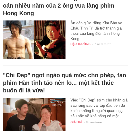
oán nhiều năm của 2 ông vua làng phim
Hong Kong
Ân oán giữa Hồng Kim Bảo và
Châu Tinh Trì đã trở thành giai
thoại của làng điện ảnh Hong
Kong.
HẬU TRƯỜNG
-
7 năm trước
"Chị Đẹp" ngọt ngào quá mức cho phép, fan
phim Hàn tỉnh táo nên lo... một kết thúc
buồn đi là vừa!
Việc "Chị Đẹp" sớm cho khán giả
sâu răng sau vài tập đầu tiên đã
khiến không ít người quan ngại
sâu sắc về khả năng có một
"sad…
GIẢI TRÍ
-
8 năm trước