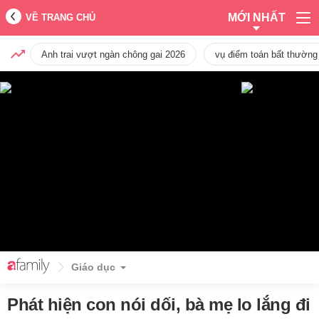
MỚI NHẤT
VỀ TRANG CHỦ
Anh trai vượt ngàn chông gai 2026
vụ điểm toán bất thường
Giáo dục
Phát hiện con nói dối, bà mẹ lo lắng đi