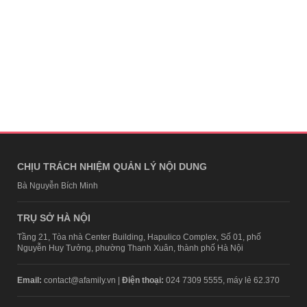
CHỊU TRÁCH NHIỆM QUẢN LÝ NỘI DUNG
Bà Nguyễn Bích Minh
TRỤ SỞ HÀ NỘI
Tầng 21, Tòa nhà Center Building, Hapulico Complex, Số 01, phố
Nguyễn Huy Tưởng, phường Thanh Xuân, thành phố Hà Nội
Email:
contact@afamily.vn |
Điện thoại:
024 7309 5555, máy lẻ 62.370