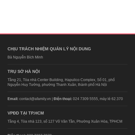
CHỊU TRÁCH NHIỆM QUẢN LÝ NỘI DUNG
Bà Nguyễn Bích Minh
TRỤ SỞ HÀ NỘI
Tầng 21, Tòa nhà Center Building, Hapulico Complex, Số 01, phố
Nguyễn Huy Tưởng, phường Thanh Xuân, thành phố Hà Nội
Email:
contact@afamily.vn |
Điện thoại:
024 7309 5555, máy lẻ 62.370
VPĐD TẠI TP.HCM
Tầng 4, Tòa nhà 123, số 127 Võ Văn Tần, Phường Xuân Hòa, TPHCM