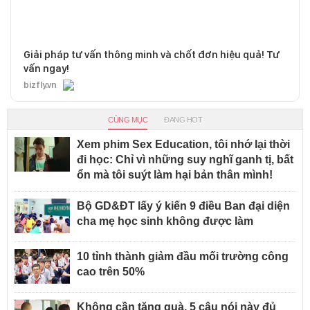
Giải pháp tư vấn thông minh và chốt đơn hiệu quả! Tư
vấn ngay!
bizfly.vn
CÙNG MỤC
ĐANG HOT
Xem phim Sex Education, tôi nhớ lại thời
đi học: Chỉ vì những suy nghĩ ganh tị, bất
ổn mà tôi suýt làm hại bản thân mình!
Bộ GD&ĐT lấy ý kiến 9 điều Ban đại diện
cha mẹ học sinh không được làm
10 tỉnh thành giảm đầu mối trường công
cao trên 50%
Không cần tặng quà, 5 câu nói này đủ