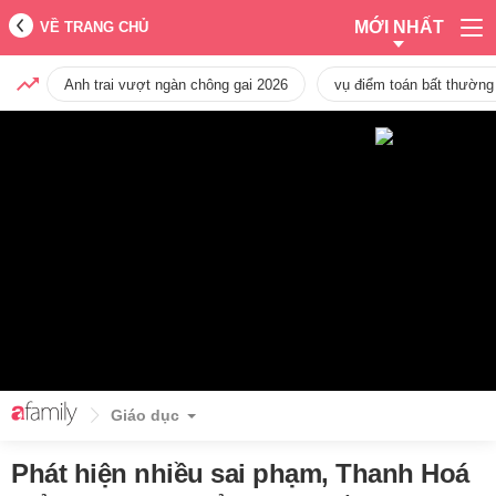
MỚI NHẤT
VỀ TRANG CHỦ
Anh trai vượt ngàn chông gai 2026
vụ điểm toán bất thường
Giáo dục
Phát hiện nhiều sai phạm, Thanh Hoá