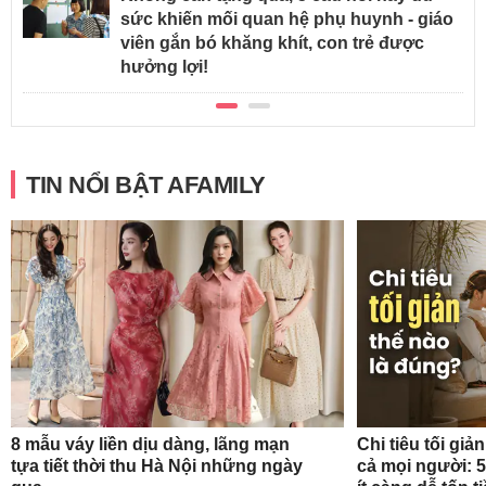
sức khiến mối quan hệ phụ huynh - giáo
viên gắn bó khăng khít, con trẻ được
hưởng lợi!
TIN NỔI BẬT AFAMILY
8 mẫu váy liền dịu dàng, lãng mạn
Chi tiêu tối gi
tựa tiết thời thu Hà Nội những ngày
cả mọi người: 