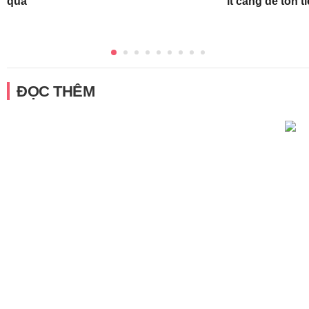
qua
ít càng dễ tốn t
ĐỌC THÊM