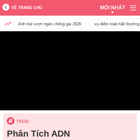
MỚI NHẤT
VỀ TRANG CHỦ
Anh trai vượt ngàn chông gai 2026
vụ điểm toán bất thường
TAGS:
Phân Tích ADN