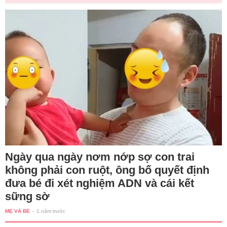
Ngày qua ngày nơm nớp sợ con trai
không phải con ruột, ông bố quyết định
đưa bé đi xét nghiệm ADN và cái kết
sững sờ
MẸ VÀ BÉ
-
1 năm trước