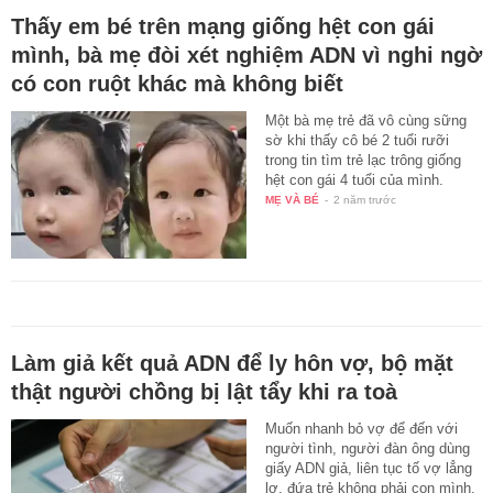
Thấy em bé trên mạng giống hệt con gái
mình, bà mẹ đòi xét nghiệm ADN vì nghi ngờ
có con ruột khác mà không biết
Một bà mẹ trẻ đã vô cùng sững
sờ khi thấy cô bé 2 tuổi rưỡi
trong tin tìm trẻ lạc trông giống
hệt con gái 4 tuổi của mình.
MẸ VÀ BÉ
-
2 năm trước
Làm giả kết quả ADN để ly hôn vợ, bộ mặt
thật người chồng bị lật tẩy khi ra toà
Muốn nhanh bỏ vợ để đến với
người tình, người đàn ông dùng
giấy ADN giả, liên tục tố vợ lẳng
lơ, đứa trẻ không phải con mình.