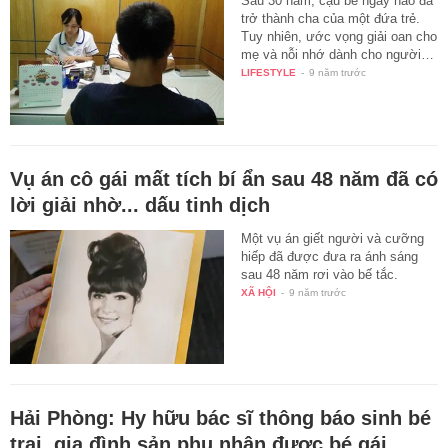
Sau 30 năm, cậu bé ngày nào đã
trở thành cha của một đứa trẻ.
Tuy nhiên, ước vọng giải oan cho
mẹ và nỗi nhớ dành cho người…
LIFESTYLE
-
9 năm trước
Vụ án cô gái mất tích bí ẩn sau 48 năm đã có
lời giải nhờ... dấu tinh dịch
Một vụ án giết người và cưỡng
hiếp đã được đưa ra ánh sáng
sau 48 năm rơi vào bế tắc.
XÃ HỘI
-
9 năm trước
Hải Phòng: Hy hữu bác sĩ thông báo sinh bé
trai, gia đình sản phụ nhận được bé gái