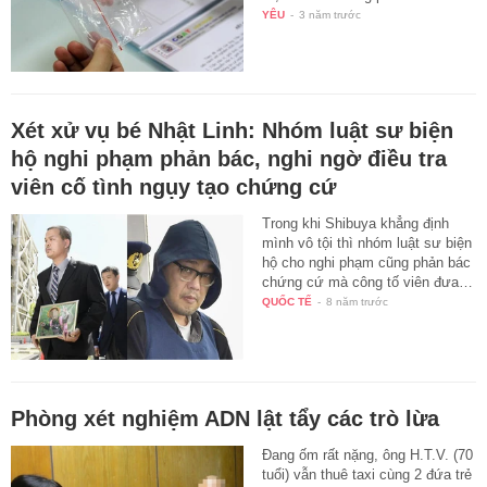
YÊU
-
3 năm trước
Xét xử vụ bé Nhật Linh: Nhóm luật sư biện
hộ nghi phạm phản bác, nghi ngờ điều tra
viên cố tình ngụy tạo chứng cứ
Trong khi Shibuya khẳng định
mình vô tội thì nhóm luật sư biện
hộ cho nghi phạm cũng phản bác
chứng cứ mà công tố viên đưa…
QUỐC TẾ
-
8 năm trước
Phòng xét nghiệm ADN lật tẩy các trò lừa
Đang ốm rất nặng, ông H.T.V. (70
tuổi) vẫn thuê taxi cùng 2 đứa trẻ