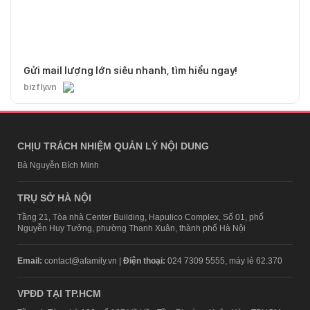
Gửi mail lượng lớn siêu nhanh, tìm hiểu ngay!
bizfly.vn
CHỊU TRÁCH NHIỆM QUẢN LÝ NỘI DUNG
Bà Nguyễn Bích Minh
TRỤ SỞ HÀ NỘI
Tầng 21, Tòa nhà Center Building, Hapulico Complex, Số 01, phố
Nguyễn Huy Tưởng, phường Thanh Xuân, thành phố Hà Nội
Email:
contact@afamily.vn |
Điện thoại:
024 7309 5555, máy lẻ 62.370
VPĐD TẠI TP.HCM