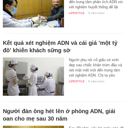
đến trung tâm phân tích ADN xin
xét nghiệm huyết thống để lật
tẩy…
LIFESTYLE
-
9 năm trước
Kết quả xét nghiệm ADN và cái giá 'một tỷ
đô' khiến khách sững sờ
Người phụ nữ cố giấu vẻ xinh
đẹp sau chiếc khăn trùm đầu và
nét mặt mệt mỏi đến trung tâm
xét nghiệm ADN. Chị ta yêu
cầu…
LIFESTYLE
-
9 năm trước
Người đàn ông hét lên ở phòng ADN, giải
oan cho mẹ sau 30 năm