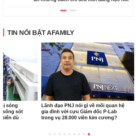
TIN NỔI BẬT AFAMILY
 bị sóng
Lãnh đạo PNJ nói gì về mối quan hệ
h sống sót
gia đình với cựu Giám đốc P-Lab
n biển dù
trong vụ 28.000 viên kim cương?