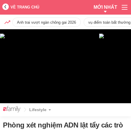
MỚI NHẤT
VỀ TRANG CHỦ
Anh trai vượt ngàn chông gai 2026
vụ điểm toán bất thường
Lifestyle
Phòng xét nghiệm ADN lật tẩy các trò