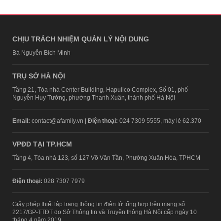
CHỊU TRÁCH NHIỆM QUẢN LÝ NỘI DUNG
Bà Nguyễn Bích Minh
TRỤ SỞ HÀ NỘI
Tầng 21, Tòa nhà Center Building, Hapulico Complex, Số 01, phố
Nguyễn Huy Tưởng, phường Thanh Xuân, thành phố Hà Nội
Email:
contact@afamily.vn |
Điện thoại:
024 7309 5555, máy lẻ 62.370
VPĐD TẠI TP.HCM
Tầng 4, Tòa nhà 123, số 127 Võ Văn Tần, Phường Xuân Hòa, TPHCM
Điện thoại:
028 7307 7979
Giấy phép thiết lập trang thông tin điện tử tổng hợp trên mạng số
2217/GP-TTĐT do Sở Thông tin và Truyền thông Hà Nội cấp ngày 10
tháng 4 năm 2019