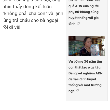
36 năm tìm con: Kết
quả ADN của người
nhìn thấy dòng kết luận
phụ nữ không cùng
"không phải cha con" và lạnh
huyết thống với gia
lùng trả cháu cho bà ngoại
đình
rồi đi về!
Vụ bố mẹ 36 năm tìm
con thất lạc ở ga tàu:
Đang xét nghiệm ADN
để xác định huyết
thống với một trường
hợp