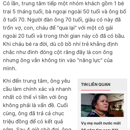
Có lần, trung tâm tiếp một nhóm khách gồm 1 bé
trai 5 tháng tuổi, bà ngoại ngoài 50 tuổi và ông bố
ở tuổi 70. Người đàn ông 70 tuổi, giàu có này đã
trốn vợ, con, cháu để "qua lại" với một cô gái
ngoài 20 tuổi và trong thời gian này cô đã có bầu.
Khi cháu bé ra đời, dù cô bồ nhí trẻ khẳng định
chắc như đinh đóng cột rằng đây là con ông
nhưng ông vẫn không tin vào "năng lực" của
mình.
Khi đến trung tâm, ông yêu
TIN LIÊN QUAN
cầu làm chính xác và nhanh
nhất có thể vì tiền với ông
không phải là vấn đề. Cuối
cùng, ông đã trả cả chục
triệu đồng để có kết quả
Vụ mẹ nuốt nước mắt
sớm. Sau 4 giờ chờ đợi, ông