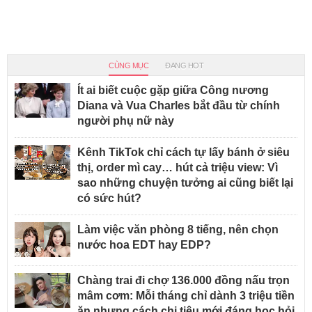
CÙNG MỤC
ĐANG HOT
Ít ai biết cuộc gặp giữa Công nương
Diana và Vua Charles bắt đầu từ chính
người phụ nữ này
Kênh TikTok chỉ cách tự lấy bánh ở siêu
thị, order mì cay… hút cả triệu view: Vì
sao những chuyện tưởng ai cũng biết lại
có sức hút?
Làm việc văn phòng 8 tiếng, nên chọn
nước hoa EDT hay EDP?
Chàng trai đi chợ 136.000 đồng nấu trọn
mâm cơm: Mỗi tháng chỉ dành 3 triệu tiền
ăn nhưng cách chi tiêu mới đáng học hỏi