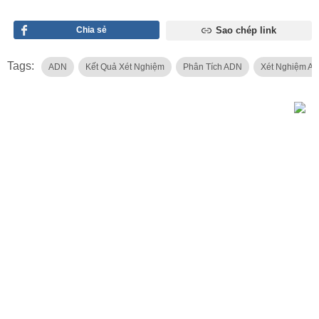
Chia sẻ
Sao chép link
Tags:
ADN
Kết Quả Xét Nghiệm
Phân Tích ADN
Xét Nghiệm A