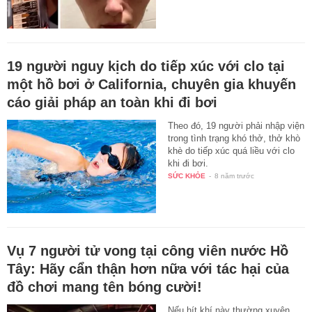
19 người nguy kịch do tiếp xúc với clo tại
một hồ bơi ở California, chuyên gia khuyến
cáo giải pháp an toàn khi đi bơi
Theo đó, 19 người phải nhập viện
trong tình trạng khó thở, thở khò
khè do tiếp xúc quá liều với clo
khi đi bơi.
SỨC KHỎE
-
8 năm trước
Vụ 7 người tử vong tại công viên nước Hồ
Tây: Hãy cẩn thận hơn nữa với tác hại của
đồ chơi mang tên bóng cười!
Nếu hít khí này thường xuyên,