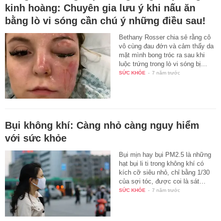
kinh hoàng: Chuyên gia lưu ý khi nấu ăn
bằng lò vi sóng cần chú ý những điều sau!
Bethany Rosser chia sẻ rằng cô
vô cùng đau đớn và cảm thấy da
mặt mình bong tróc ra sau khi
luộc trứng trong lò vi sóng bị…
SỨC KHỎE
-
7 năm trước
Bụi không khí: Càng nhỏ càng nguy hiểm
với sức khỏe
Bụi mịn hay bụi PM2.5 là những
hạt bụi li ti trong không khí có
kích cỡ siêu nhỏ, chỉ bằng 1/30
của sợi tóc, được coi là sát…
SỨC KHỎE
-
7 năm trước