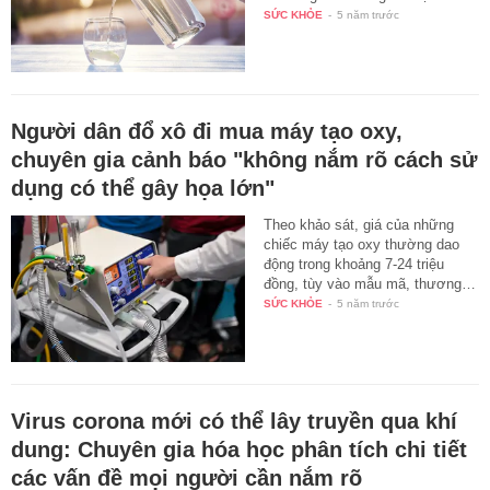
SỨC KHỎE
-
5 năm trước
Người dân đổ xô đi mua máy tạo oxy,
chuyên gia cảnh báo "không nắm rõ cách sử
dụng có thể gây họa lớn"
Theo khảo sát, giá của những
chiếc máy tạo oxy thường dao
động trong khoảng 7-24 triệu
đồng, tùy vào mẫu mã, thương…
SỨC KHỎE
-
5 năm trước
Virus corona mới có thể lây truyền qua khí
dung: Chuyên gia hóa học phân tích chi tiết
các vấn đề mọi người cần nắm rõ