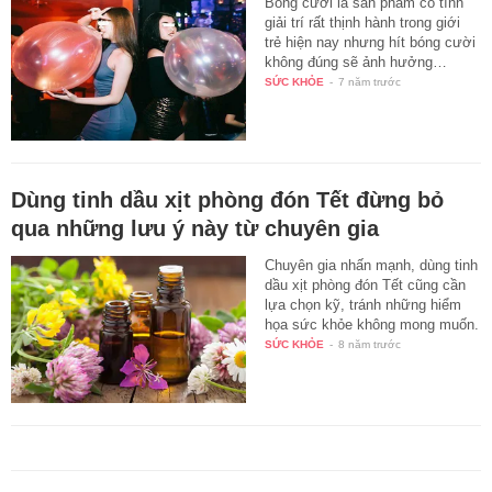
Bóng cười là sản phẩm có tính
giải trí rất thịnh hành trong giới
trẻ hiện nay nhưng hít bóng cười
không đúng sẽ ảnh hưởng…
SỨC KHỎE
-
7 năm trước
Dùng tinh dầu xịt phòng đón Tết đừng bỏ
qua những lưu ý này từ chuyên gia
Chuyên gia nhấn mạnh, dùng tinh
dầu xịt phòng đón Tết cũng cần
lựa chọn kỹ, tránh những hiểm
họa sức khỏe không mong muốn.
SỨC KHỎE
-
8 năm trước