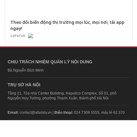
Theo dõi biến động thị trường mọi lúc, mọi nơi, tải app
ngay!
cafef.vn
CHỊU TRÁCH NHIỆM QUẢN LÝ NỘI DUNG
Bà Nguyễn Bích Minh
TRỤ SỞ HÀ NỘI
Tầng 21, Tòa nhà Center Building, Hapulico Complex, Số 01, phố
Nguyễn Huy Tưởng, phường Thanh Xuân, thành phố Hà Nội
Email:
contact@afamily.vn |
Điện thoại:
024 7309 5555, máy lẻ 62.370
VPĐD TẠI TP.HCM
Tầng 4, Tòa nhà 123, số 127 Võ Văn Tần, Phường Xuân Hòa, TPHCM