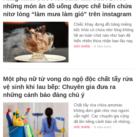
những món ăn đồ uống được chế biến chứa
nitơ lỏng “làm mưa làm gió” trên instagram
Chiếc khay đựng đồ tráng miệng
bốc khói có chứa nitơ lỏng không
hề an toàn chút nào như bạn đã
hiển nhiên thừa nhận bao lâu nay.
SỨC KHỎE
-
8 năm trước
Một phụ nữ tử vong do ngộ độc chất tẩy rửa
vệ sinh khi lau bếp: Chuyên gia đưa ra
những cảnh báo đáng chú ý
Chất tẩy rửa chứa amoniac
không đơn giản như mọi người
vẫn nghĩ. Các chuyên gia cũng
đã lên tiếng cảnh báo về những…
SỨC KHỎE
-
8 năm trước