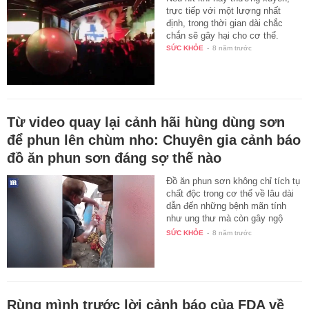
trực tiếp với một lượng nhất
định, trong thời gian dài chắc
chắn sẽ gây hại cho cơ thể.
SỨC KHỎE
-
8 năm trước
Từ video quay lại cảnh hãi hùng dùng sơn
để phun lên chùm nho: Chuyên gia cảnh báo
đồ ăn phun sơn đáng sợ thế nào
Đồ ăn phun sơn không chỉ tích tụ
chất độc trong cơ thể về lâu dài
dẫn đến những bệnh mãn tính
như ung thư mà còn gây ngộ
độc…
SỨC KHỎE
-
8 năm trước
Rùng mình trước lời cảnh báo của FDA về