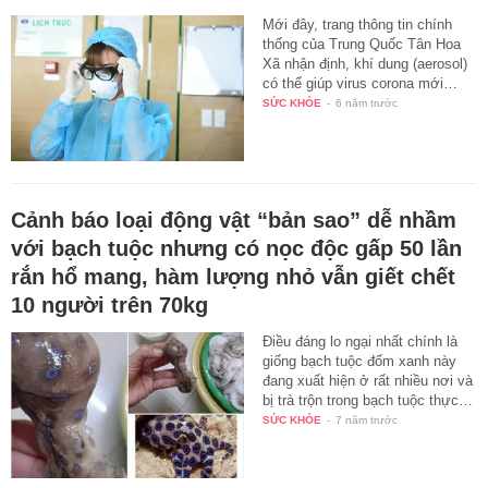
Mới đây, trang thông tin chính
thống của Trung Quốc Tân Hoa
Xã nhận định, khí dung (aerosol)
có thể giúp virus corona mới…
SỨC KHỎE
-
6 năm trước
Cảnh báo loại động vật “bản sao” dễ nhầm
với bạch tuộc nhưng có nọc độc gấp 50 lần
rắn hổ mang, hàm lượng nhỏ vẫn giết chết
10 người trên 70kg
Điều đáng lo ngại nhất chính là
giống bạch tuộc đốm xanh này
đang xuất hiện ở rất nhiều nơi và
bị trà trộn trong bạch tuộc thực…
SỨC KHỎE
-
7 năm trước