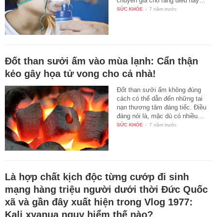
chuyên gia cho rằng điều này…
SỨC KHỎE
-
7 năm trước
Đốt than sưởi ấm vào mùa lạnh: Cẩn thận
kẻo gây họa tử vong cho cả nhà!
Đốt than sưởi ấm không đúng
cách có thể dẫn đến những tai
nạn thương tâm đáng tiếc. Điều
đáng nói là, mặc dù có nhiều…
SỨC KHỎE
-
7 năm trước
Là hợp chất kịch độc từng cướp đi sinh
mạng hàng triệu người dưới thời Đức Quốc
xã và gần đây xuất hiện trong Vlog 1977:
Kali xyanua nguy hiểm thế nào?