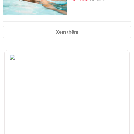
SỨC KHỎE
-
9 năm trước
Xem thêm