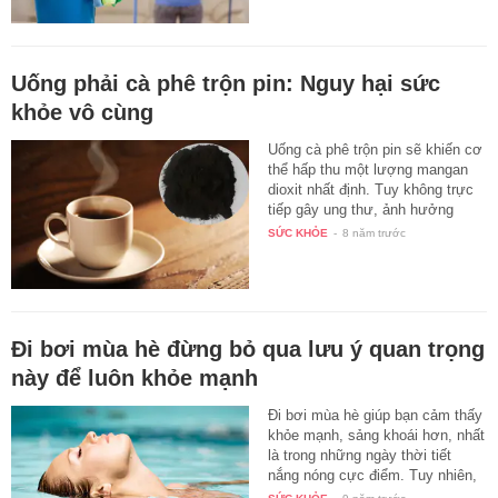
Uống phải cà phê trộn pin: Nguy hại sức
khỏe vô cùng
Uống cà phê trộn pin sẽ khiến cơ
thể hấp thu một lượng mangan
dioxit nhất định. Tuy không trực
tiếp gây ung thư, ảnh hưởng
khả…
SỨC KHỎE
-
8 năm trước
Đi bơi mùa hè đừng bỏ qua lưu ý quan trọng
này để luôn khỏe mạnh
Đi bơi mùa hè giúp bạn cảm thấy
khỏe mạnh, sảng khoái hơn, nhất
là trong những ngày thời tiết
nắng nóng cực điểm. Tuy nhiên,
…