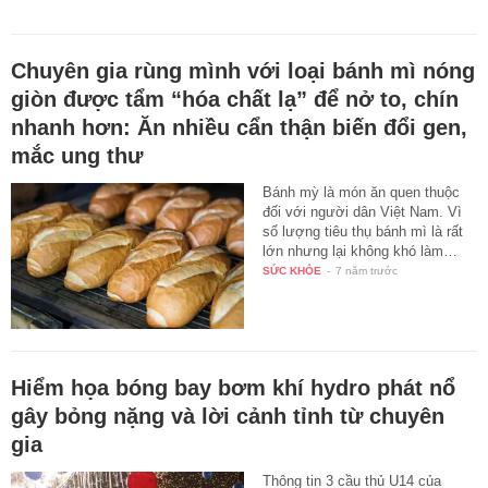
Chuyên gia rùng mình với loại bánh mì nóng
giòn được tẩm “hóa chất lạ” để nở to, chín
nhanh hơn: Ăn nhiều cẩn thận biến đổi gen,
mắc ung thư
Bánh mỳ là món ăn quen thuộc
đối với người dân Việt Nam. Vì
số lượng tiêu thụ bánh mì là rất
lớn nhưng lại không khó làm…
SỨC KHỎE
-
7 năm trước
Hiểm họa bóng bay bơm khí hydro phát nổ
gây bỏng nặng và lời cảnh tỉnh từ chuyên
gia
Thông tin 3 cầu thủ U14 của