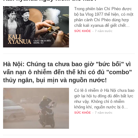
Trong phiên bản Chí Phèo được
bộ ba Vlog 1977 thể hiện, có một
phân cảnh Chí Phèo dùng hợp
chất kali xyanua để giết chết…
SỨC KHỎE
-
7 năm trước
Hà Nội: Chúng ta chưa bao giờ "bức bối" vì
vấn nạn ô nhiễm đến thế khi có đủ "combo"
thủy ngân, bụi mịn và nguồn nước!
Có lẽ ô nhiễm ở Hà Nội chưa bao
giờ lại hội tụ đông đủ đến bất lực
như vậy. Không chỉ ô nhiễm
không khí, nguồn nước bị ô…
SỨC KHỎE
-
7 năm trước