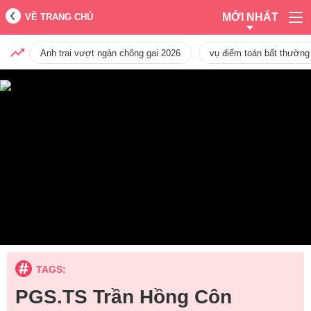
MỚI NHẤT
VỀ TRANG CHỦ
Anh trai vượt ngàn chông gai 2026
vụ điểm toán bất thường
TAGS:
PGS.TS Trần Hồng Côn