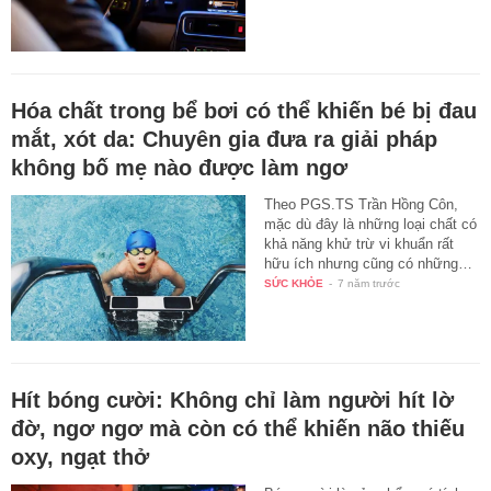
Hóa chất trong bể bơi có thể khiến bé bị đau
mắt, xót da: Chuyên gia đưa ra giải pháp
không bố mẹ nào được làm ngơ
Theo PGS.TS Trần Hồng Côn,
mặc dù đây là những loại chất có
khả năng khử trừ vi khuẩn rất
hữu ích nhưng cũng có những…
SỨC KHỎE
-
7 năm trước
Hít bóng cười: Không chỉ làm người hít lờ
đờ, ngơ ngơ mà còn có thể khiến não thiếu
oxy, ngạt thở