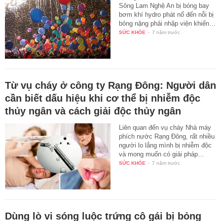
Sông Lam Nghệ An bị bóng bay
bơm khí hydro phát nổ đến nỗi bị
bỏng nặng phải nhập viện khiến…
SỨC KHỎE
-
7 năm trước
Từ vụ cháy ở công ty Rạng Đông: Người dân
cần biết dấu hiệu khi cơ thể bị nhiễm độc
thủy ngân và cách giải độc thủy ngân
Liên quan đến vụ cháy Nhà máy
phích nước Rạng Đông, rất nhiều
người lo lắng mình bị nhiễm độc
và mong muốn có giải pháp…
SỨC KHỎE
-
7 năm trước
Dùng lò vi sóng luộc trứng cô gái bị bỏng