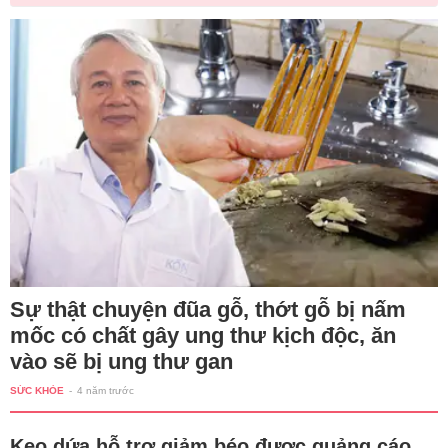
Sự thật chuyện đũa gỗ, thớt gỗ bị nấm
mốc có chất gây ung thư kịch độc, ăn
vào sẽ bị ung thư gan
SỨC KHỎE
-
4 năm trước
Kẹo dứa hỗ trợ giảm béo được quảng cáo