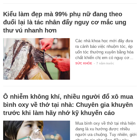
Kiểu làm đẹp mà 99% phụ nữ đang theo
đuổi lại là tác nhân đẩy nguy cơ mắc ung
thư vú nhanh hơn
Các nhà khoa học mới đây đưa
ra cảnh báo việc nhuộm tóc, ép
uốn tóc thường xuyên bằng hóa
chất khiến chị em có nguy cơ…
SỨC KHỎE
-
7 năm trước
Ô nhiễm không khí, nhiều người đổ xô mua
bình oxy về thở tại nhà: Chuyên gia khuyên
trước khi làm hãy nhớ kỹ khuyến cáo
Mua bình oxy về thở tại nhà hiện
đang là xu hướng được nhiều
người ưa chuộng. Tuy nhiên, giới