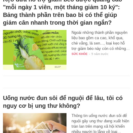
"mỗi ngày 1 viên, một tháng giảm 10 ký":
Bảng thành phần trên bao bì có thể giúp
giảm cân nhanh trong thời gian ngắn?
Ngoài những thành phần nguyên
liệu bao gồm ca cao, khổ qua,
chè vằng, lá sen..., loại kẹo hỗ
trợ giảm béo này còn có những…
SỨC KHỎE
-
5 năm trước
Uống nước đun sôi để nguội để lâu, tôi có
nguy cơ bị ung thư không?
Thông tin uống nước đun sôi để
nguội gây ung thư đang xuất hiện
tràn lan trên mạng xã hội khiến
nhiều người lo lắng về loại…