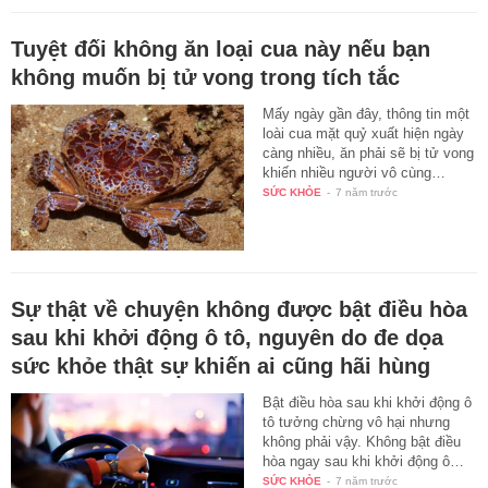
Tuyệt đối không ăn loại cua này nếu bạn
không muốn bị tử vong trong tích tắc
Mấy ngày gần đây, thông tin một
loài cua mặt quỷ xuất hiện ngày
càng nhiều, ăn phải sẽ bị tử vong
khiến nhiều người vô cùng…
SỨC KHỎE
-
7 năm trước
Sự thật về chuyện không được bật điều hòa
sau khi khởi động ô tô, nguyên do đe dọa
sức khỏe thật sự khiến ai cũng hãi hùng
Bật điều hòa sau khi khởi động ô
tô tưởng chừng vô hại nhưng
không phải vậy. Không bật điều
hòa ngay sau khi khởi động ô…
SỨC KHỎE
-
7 năm trước