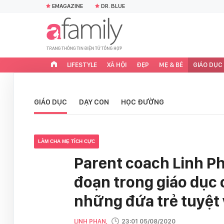
EMAGAZINE
DR. BLUE
LIFESTYLE
XÃ HỘI
ĐẸP
MẸ & BÉ
GIÁO DỤC
GIÁO DỤC
DẠY CON
HỌC ĐƯỜNG
LÀM CHA MẸ TÍCH CỰC
Parent coach Linh Ph
đoạn trong giáo dục 
những đứa trẻ tuyệt 
LINH PHAN,
23:01 05/08/2020