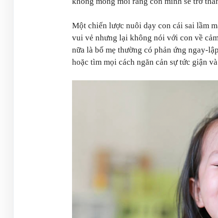
không mong mỏi rằng con mình sẽ trở thàn
Một chiến lược nuôi dạy con cái sai lầm 
vui vẻ nhưng lại không nói với con về cả
nữa là bố mẹ thường có phản ứng ngay-lập
hoặc tìm mọi cách ngăn cản sự tức giận và