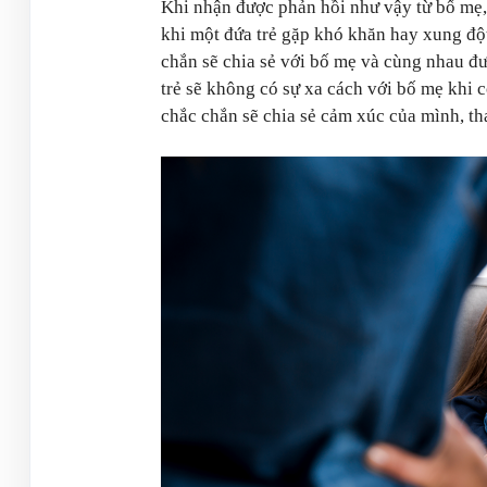
Khi nhận được phản hồi như vậy từ bố mẹ, 
khi một đứa trẻ gặp khó khăn hay xung đột
chắn sẽ chia sẻ với bố mẹ và cùng nhau đư
trẻ sẽ không có sự xa cách với bố mẹ khi 
chắc chắn sẽ chia sẻ cảm xúc của mình, th