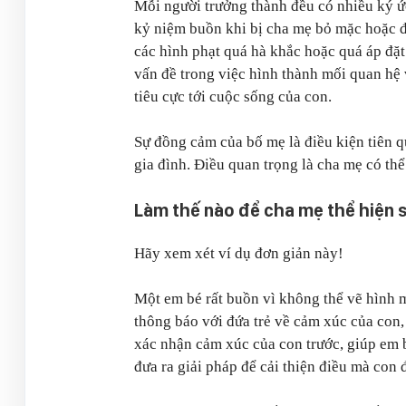
Mỗi người trưởng thành đều có nhiều ký ức
kỷ niệm buồn khi bị cha mẹ bỏ mặc hoặc đ
các hình phạt quá hà khắc hoặc quá áp đặt c
vấn đề trong việc hình thành mối quan hệ
tiêu cực tới cuộc sống của con.
Sự đồng cảm của bố mẹ là điều kiện tiên qu
gia đình. Điều quan trọng là cha mẹ có th
Làm thế nào để cha mẹ thể hiện 
Hãy xem xét ví dụ đơn giản này!
Một em bé rất buồn vì không thể vẽ hình 
thông báo với đứa trẻ về cảm xúc của con,
xác nhận cảm xúc của con trước, giúp em b
đưa ra giải pháp để cải thiện điều mà co