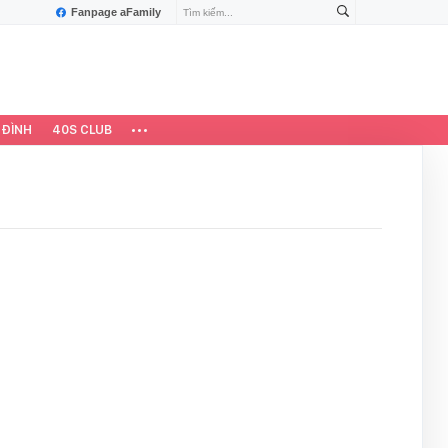
Fanpage aFamily
 ĐÌNH
40S CLUB