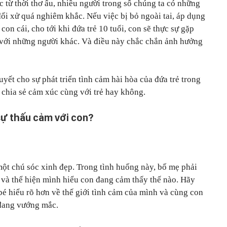
 từ thời thơ ấu, nhiều người trong số chúng ta có những
ối xử quá nghiêm khắc. Nếu việc bị bỏ ngoài tai, áp dụng
on cái, cho tới khi đứa trẻ 10 tuổi, con sẽ thực sự gặp
 với những người khác. Và điều này chắc chắn ảnh hưởng
yết cho sự phát triển tình cảm hài hòa của đứa trẻ trong
ể chia sẻ cảm xúc cùng với trẻ hay không.
sự thấu cảm với con?
một chú sóc xinh đẹp. Trong tình huống này, bố mẹ phải
 và thể hiện mình hiểu con đang cảm thấy thế nào. Hãy
é hiểu rõ hơn về thế giới tình cảm của mình và cùng con
n đang vướng mắc.