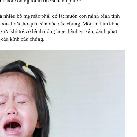
h một con người tự tin và hạnh phúc?
mà nhiều bố mẹ mắc phải đó là: muốn con mình bình tĩnh
m xúc hoặc bỏ qua cảm xúc của chúng. Một sai lầm khác
-tức khi trẻ có hành động hoặc hành vi xấu, đánh phạt
 cáu kỉnh của chúng.