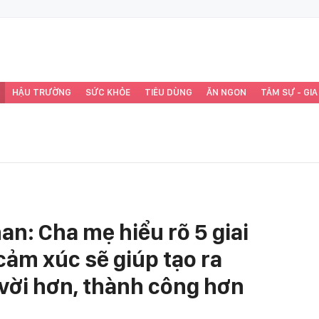
HẬU TRƯỜNG
SỨC KHỎE
TIÊU DÙNG
ĂN NGON
TÂM SỰ - GIA
an: Cha mẹ hiểu rõ 5 giai
cảm xúc sẽ giúp tạo ra
vời hơn, thành công hơn