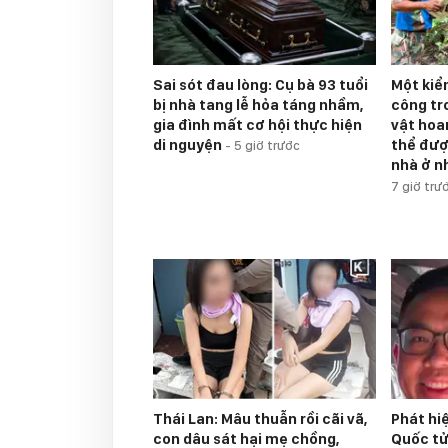
Sai sót đau lòng: Cụ bà 93 tuổi
Một kiể
bị nhà tang lễ hỏa táng nhầm,
công tr
gia đình mất cơ hội thực hiện
vật hoan
di nguyện
thể đượ
-
5 giờ trước
nhà ở n
7 giờ trư
Thái Lan: Mâu thuẫn rồi cãi vã,
Phát hi
con dâu sát hại mẹ chồng,
Quốc tử