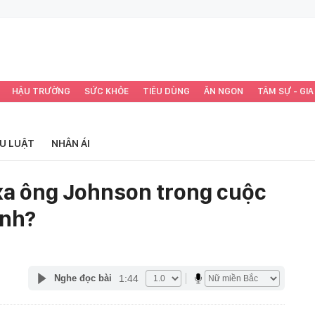
HẬU TRƯỜNG
SỨC KHỎE
TIÊU DÙNG
ĂN NGON
TÂM SỰ - GIA
ỂU LUẬT
NHÂN ÁI
xa ông Johnson trong cuộc
Anh?
1:44
Nghe đọc bài