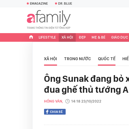
EMAGAZINE
DR. BLUE
LIFESTYLE
XÃ HỘI
ĐẸP
MẸ & BÉ
GIÁO DỤC
XÃ HỘI
TRONG NƯỚC
QUỐC TẾ
HI
Ông Sunak đang bỏ 
đua ghế thủ tướng 
HỒNG VÂN,
14:18 23/10/2022
CHIA SẺ