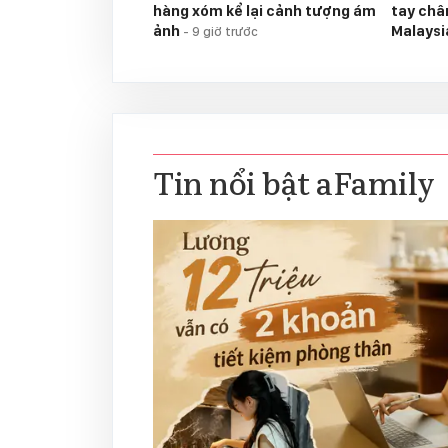
hàng xóm kể lại cảnh tượng ám
tay chân
ảnh
Malays
-
9 giờ trước
Tin nổi bật aFamily