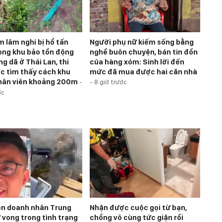
m lâm nghi bị hổ tấn
Người phụ nữ kiếm sống bằng
ong khu bảo tồn động
nghề buôn chuyện, bán tin đồn
g dã ở Thái Lan, thi
của hàng xóm: Sinh lời đến
c tìm thấy cách khu
mức đã mua được hai căn nhà
hân viên khoảng 200m
-
-
8 giờ trước
ớc
ện doanh nhân Trung
Nhận được cuộc gọi từ bạn,
 vong trong tình trạng
chồng vô cùng tức giận rồi