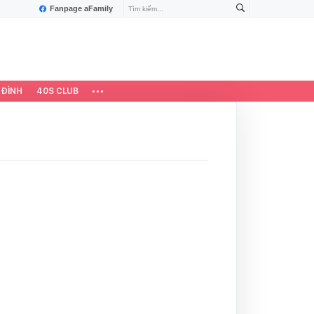
Fanpage aFamily
 ĐÌNH
40S CLUB