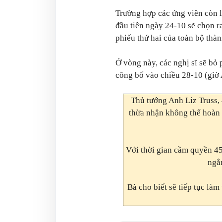
Trường hợp các ứng viên còn l
đầu tiên ngày 24-10 sẽ chọn r
phiếu thứ hai của toàn bộ thàn
Ở vòng này, các nghị sĩ sẽ bỏ 
công bố vào chiều 28-10 (giờ 
Thủ tướng Anh Liz Truss, 
thừa nhận không thể hoàn 
Với thời gian cầm quyền 45
ngắn
Bà cho biết sẽ tiếp tục là