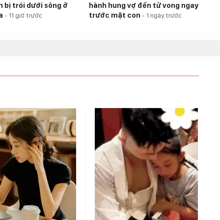
 bị trói dưới sông ở
hành hung vợ đến tử vong ngay
ia
trước mặt con
-
11 giờ trước
-
1 ngày trước