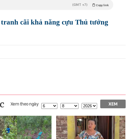
(GMT +7)
Copy link
tranh cãi khả năng cựu Thủ tướng
c
Xem theo ngày
XEM