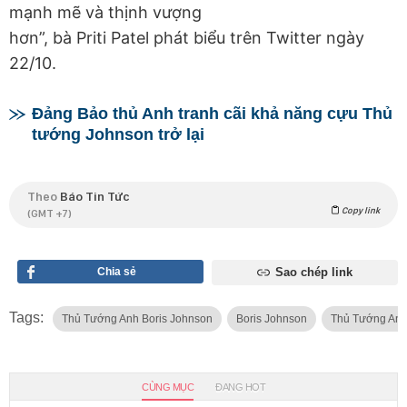
mạnh mẽ và thịnh vượng
hơn”, bà Priti Patel phát biểu trên Twitter ngày
22/10.
Đảng Bảo thủ Anh tranh cãi khả năng cựu Thủ
tướng Johnson trở lại
Theo
Báo Tin Tức
Copy link
(GMT +7)
Chia sẻ
Sao chép link
Tags:
Thủ Tướng Anh Boris Johnson
Boris Johnson
Thủ Tướng An
CÙNG MỤC
ĐANG HOT