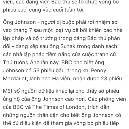
viên, các đảng viên Bảo thủ sẽ tổ chức vòng bỏ
phiếu cuối cùng vào cuối tuần tới.
Ông Johnson - người bị buộc phải rời nhiệm sở
vào tháng 7 sau một loạt vụ bê bối khiến các nhà
lập pháp và bộ trưởng trong đảng Bảo thủ phản
đối - đang xếp sau ông Sunak trong danh sách
các nhà lập pháp tiềm năng của cuộc tranh cử
Thủ tướng Anh lần này. BBC cho biết ông
Johnson có 53 phiếu bầu, trong khi Penny
Mordaunt, lãnh đạo Hạ viện, nhận được 23 phiếu.
Một số nguồn dữ liệu khác lại cho thấy số phiếu
ủng hộ của ông Johnson cao hơn. Các phóng viên
của BBC và The Times of London, trích dẫn
những nguồn thân cận cho biết ông Johnson có
thể đủ điều kiện để tham gia vòng bỏ phiếu tiếp