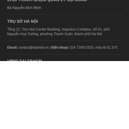
Bà Nguyễn Bích Minh
TRỤ SỞ HÀ NỘI
Tầng 21, Tòa nhà Center Building, Hapulico Complex, Số 01, phố
Nguyễn Huy Tưởng, phường Thanh Xuân, thành phố Hà Nội
Email:
contact@afamily.vn |
Điện thoại:
024 7309 5555, máy lẻ 62.370
VPĐD TẠI TP.HCM
Tầng 4, Tòa nhà 123, số 127 Võ Văn Tần, Phường Xuân Hòa, TPHCM
Điện thoại:
028 7307 7979
Giấy phép thiết lập trang thông tin điện tử tổng hợp trên mạng số
2217/GP-TTĐT do Sở Thông tin và Truyền thông Hà Nội cấp ngày 10
tháng 4 năm 2019
© Copyright 2008 - 2024 – Công ty Cổ phần VCCorp