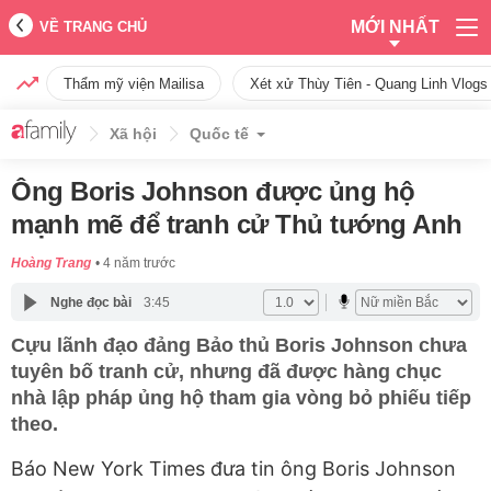
MỚI NHẤT
VỀ TRANG CHỦ
Thẩm mỹ viện Mailisa
Xét xử Thùy Tiên - Quang Linh Vlogs
Xã hội
Quốc tế
Ông Boris Johnson được ủng hộ
mạnh mẽ để tranh cử Thủ tướng Anh
Hoàng Trang
4 năm trước
Nghe đọc bài
3:45
Cựu lãnh đạo đảng Bảo thủ Boris Johnson chưa
tuyên bố tranh cử, nhưng đã được hàng chục
nhà lập pháp ủng hộ tham gia vòng bỏ phiếu tiếp
theo.
Báo New York Times đưa tin ông Boris Johnson