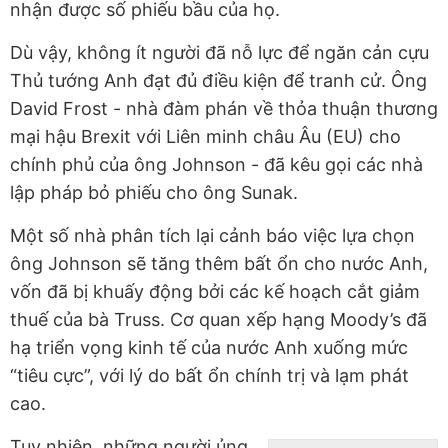
nhận được số phiếu bầu của họ.
Dù vậy, không ít người đã nỗ lực để ngăn cản cựu
Thủ tướng Anh đạt đủ điều kiện để tranh cử. Ông
David Frost - nhà đàm phán về thỏa thuận thương
mại hậu Brexit với Liên minh châu Âu (EU) cho
chính phủ của ông Johnson - đã kêu gọi các nhà
lập pháp bỏ phiếu cho ông Sunak.
Một số nhà phân tích lại cảnh báo việc lựa chọn
ông Johnson sẽ tăng thêm bất ổn cho nước Anh,
vốn đã bị khuấy động bởi các kế hoạch cắt giảm
thuế của bà Truss. Cơ quan xếp hạng Moody’s đã
hạ triển vọng kinh tế của nước Anh xuống mức
“tiêu cực”, với lý do bất ổn chính trị và lạm phát
cao.
Tuy nhiên, những người ủng