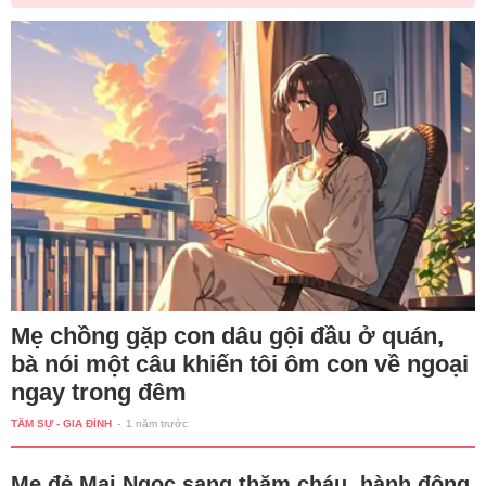
Mẹ chồng gặp con dâu gội đầu ở quán,
bà nói một câu khiến tôi ôm con về ngoại
ngay trong đêm
TÂM SỰ - GIA ĐÌNH
-
1 năm trước
Mẹ đẻ Mai Ngọc sang thăm cháu, hành động