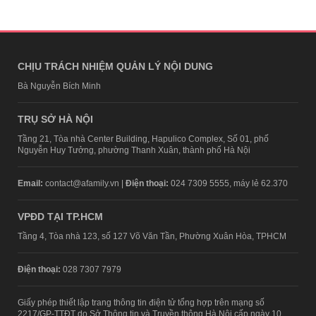
CHỊU TRÁCH NHIỆM QUẢN LÝ NỘI DUNG
Bà Nguyễn Bích Minh
TRỤ SỞ HÀ NỘI
Tầng 21, Tòa nhà Center Building, Hapulico Complex, Số 01, phố
Nguyễn Huy Tưởng, phường Thanh Xuân, thành phố Hà Nội
Email:
contact@afamily.vn |
Điện thoại:
024 7309 5555, máy lẻ 62.370
VPĐD TẠI TP.HCM
Tầng 4, Tòa nhà 123, số 127 Võ Văn Tần, Phường Xuân Hòa, TPHCM
Điện thoại:
028 7307 7979
Giấy phép thiết lập trang thông tin điện tử tổng hợp trên mạng số
2217/GP-TTĐT do Sở Thông tin và Truyền thông Hà Nội cấp ngày 10