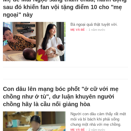
sau đó khiến fan vội tặng điểm 10 cho "mẹ
ngoại" này
Bà ngoại quả thật tuyệt vời.
MẸ VÀ BÉ
-
1 năm trước
Con dâu lên mạng bóc phốt "ở cữ với mẹ
chồng như ở tù", dư luận khuyên người
chồng hãy là cầu nối giảng hòa
Người con dâu cảm thấy rất mệt
mỏi và bí bách khi phải sống
chung một nhà với mẹ chồng.
MẸ VÀ BÉ
-
2 năm trước