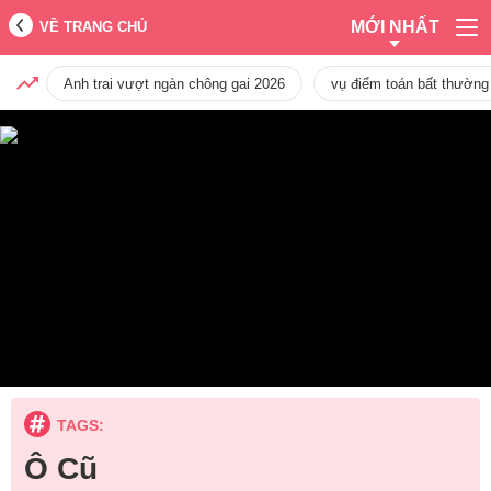
MỚI NHẤT
VỀ TRANG CHỦ
Anh trai vượt ngàn chông gai 2026
vụ điểm toán bất thường
TAGS:
Ô Cũ