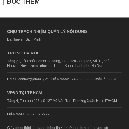
ĐỌC THÊM
CHỊU TRÁCH NHIỆM QUẢN LÝ NỘI DUNG
Bà Nguyễn Bích Minh
TRỤ SỞ HÀ NỘI
Tầng 21, Tòa nhà Center Building, Hapulico Complex, Số 01, phố
Nguyễn Huy Tưởng, phường Thanh Xuân, thành phố Hà Nội
Email:
contact@afamily.vn |
Điện thoại:
024 7309 5555, máy lẻ 62.370
VPĐD TẠI TP.HCM
Tầng 4, Tòa nhà 123, số 127 Võ Văn Tần, Phường Xuân Hòa, TPHCM
Điện thoại:
028 7307 7979
Giấy phép thiết lập trang thông tin điện tử tổng hợp trên mạng số