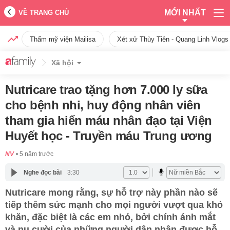
MỚI NHẤT
VỀ TRANG CHỦ
Thẩm mỹ viện Mailisa
Xét xử Thùy Tiên - Quang Linh Vlogs
Xã hội
Nutricare trao tặng hơn 7.000 ly sữa
cho bệnh nhi, huy động nhân viên
tham gia hiến máu nhân đạo tại Viện
Huyết học - Truyền máu Trung ương
NV
5 năm trước
Nghe đọc bài
3:30
Nutricare mong rằng, sự hỗ trợ này phần nào sẽ
tiếp thêm sức mạnh cho mọi người vượt qua khó
khăn, đặc biệt là các em nhỏ, bởi chính ánh mắt
và nụ cười của những người dân nhận được hỗ