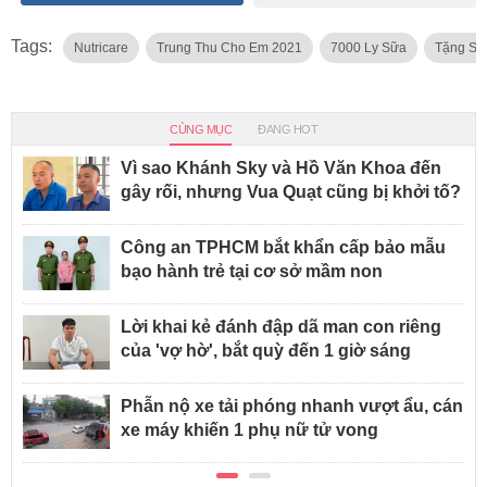
Tags:
Nutricare
Trung Thu Cho Em 2021
7000 Ly Sữa
Tặng Sữ
CÙNG MỤC
ĐANG HOT
Vì sao Khánh Sky và Hồ Văn Khoa đến
gây rối, nhưng Vua Quạt cũng bị khởi tố?
Công an TPHCM bắt khẩn cấp bảo mẫu
bạo hành trẻ tại cơ sở mầm non
Lời khai kẻ đánh đập dã man con riêng
của 'vợ hờ', bắt quỳ đến 1 giờ sáng
Phẫn nộ xe tải phóng nhanh vượt ẩu, cán
xe máy khiến 1 phụ nữ tử vong