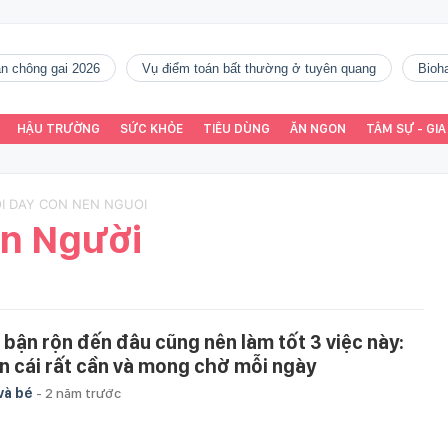
gàn chông gai 2026
vụ điểm toán bất thường ở tuyên quang
Bio
HẬU TRƯỜNG
SỨC KHỎE
TIÊU DÙNG
ĂN NGON
TÂM SỰ - GIA
OI DAY CON NEN NGUOI
ên Người
 bận rộn đến đâu cũng nên làm tốt 3 việc này:
n cái rất cần và mong chờ mỗi ngày
và bé
-
2 năm trước