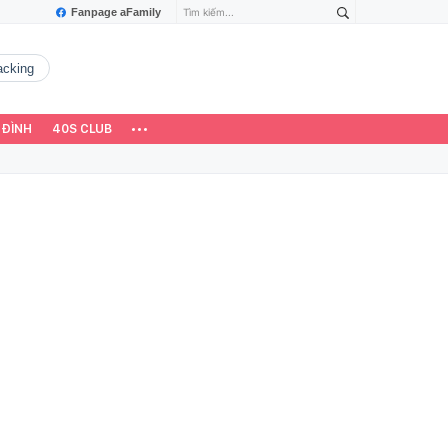
Fanpage aFamily
hacking
 ĐÌNH
40S CLUB