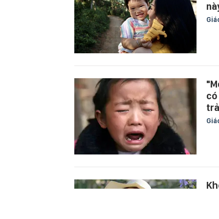
nà
Giá
"M
có
trả
Giá
Kh
mớ
tr