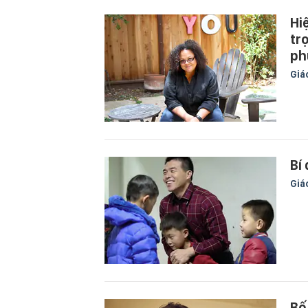
Hi
tr
ph
Giá
Bí
Giá
Bố