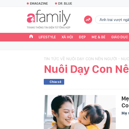
EMAGAZINE
DR. BLUE
Anh trai vượt n
LIFESTYLE
XÃ HỘI
ĐẸP
MẸ & BÉ
GIÁO DỤC
TIN TỨC VỀ NUÔI DẠY CON NÊN NGƯỜI - NU
Nuôi Dạy Con N
Chia sẻ
Mẹ
Co
Mẹ 