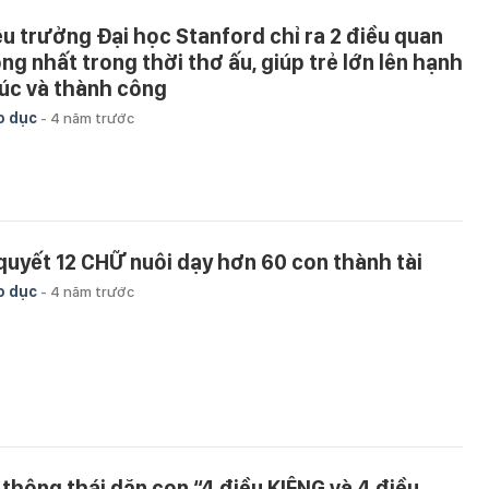
ệu trưởng Đại học Stanford chỉ ra 2 điều quan
ọng nhất trong thời thơ ấu, giúp trẻ lớn lên hạnh
úc và thành công
o dục
-
4 năm trước
 quyết 12 CHỮ nuôi dạy hơn 60 con thành tài
o dục
-
4 năm trước
 thông thái dặn con “4 điều KIÊNG và 4 điều