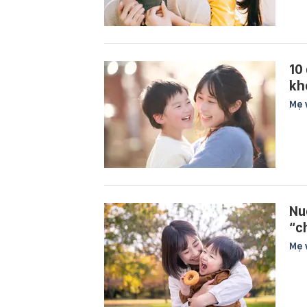
10
kh
Mẹ 
Nu
“c
Mẹ 