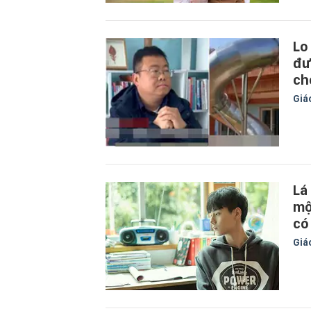
Lo
đư
ch
Giá
Lá
mộ
có
Giá