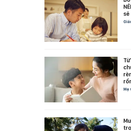
NÊ
sẽ
Giá
Từ
ch
rè
rồ
Mẹ 
Mu
tr