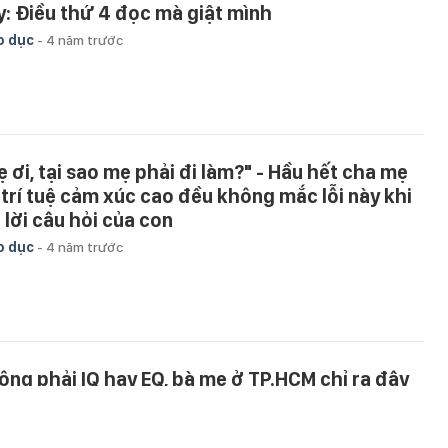
y: Điều thứ 4 đọc mà giật mình
o dục
-
4 năm trước
ẹ ơi, tại sao mẹ phải đi làm?" - Hầu hết cha mẹ
 trí tuệ cảm xúc cao đều không mắc lỗi này khi
 lời câu hỏi của con
o dục
-
4 năm trước
ông phải IQ hay EQ, bà mẹ ở TP.HCM chỉ ra đây
i chính là CHỈ SỐ quyết định thành công của
ẻ: 5 cách đơn giản để vun đắp cho con