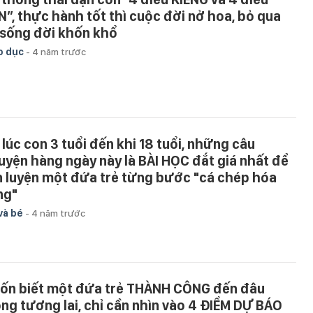
N”, thực hành tốt thì cuộc đời nở hoa, bỏ qua
 sống đời khốn khổ
o dục
-
4 năm trước
 lúc con 3 tuổi đến khi 18 tuổi, những câu
uyện hàng ngày này là BÀI HỌC đắt giá nhất để
n luyện một đứa trẻ từng bước "cá chép hóa
ng"
và bé
-
4 năm trước
ốn biết một đứa trẻ THÀNH CÔNG đến đâu
ong tương lai, chỉ cần nhìn vào 4 ĐIỂM DỰ BÁO