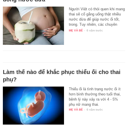
Người Việt có thói quen khi mang
thai sẽ cố gắng uống thật nhiều
nước dừa để giúp nước ối tốt,
trong. Tuy nhiên, các chuyên
gia…
MẸ VÀ BÉ
-
6 năm trước
Làm thế nào để khắc phục thiểu ối cho thai
phụ?
Thiểu ối là tình trạng nước ối ít
hơn bình thường theo tuổi thai,
bệnh lý này xảy ra với 4 - 5%
phụ nữ mang thai.
MẸ VÀ BÉ
-
6 năm trước