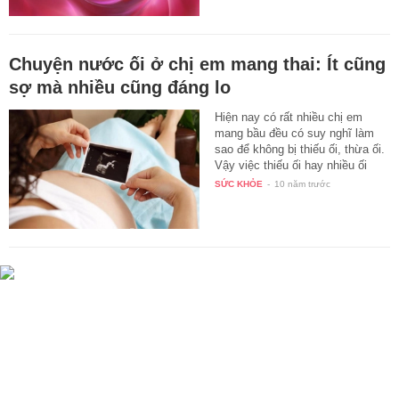
Chuyện nước ối ở chị em mang thai: Ít cũng
sợ mà nhiều cũng đáng lo
Hiện nay có rất nhiều chị em
mang bầu đều có suy nghĩ làm
sao để không bị thiếu ối, thừa ối.
Vậy việc thiếu ối hay nhiều ối
sẽ…
SỨC KHỎE
-
10 năm trước