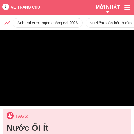
MỚI NHẤT
VỀ TRANG CHỦ
Anh trai vượt ngàn chông gai 2026
vụ điểm toán bất thường
TAGS:
Nước Ối Ít