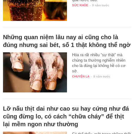
SỨC KHỎE
-
9 năm trước
Những quan niệm lâu nay ai cũng cho là
đúng nhưng sai bét, số 1 thật không thể ngờ
Hóa ra rất nhiều “sự thật” mà
chúng ta thường nghiễm nhiên
cho là đúng lại không hề có cơ
sở.
CHUYỆN LẠ
-
9 năm trước
Lỡ nấu thịt dai như cao su hay cứng như đá
cũng đừng lo, có cách “chữa cháy” để thịt
lại mềm ngon như thường