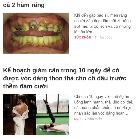
cả 2 hàm răng
Khi đến gặp bác sĩ, men răng
người đàn ông dần mất đi, răng
sứt mẻ, bị xô lệch và có những
lỗ sâu lớn.
SỨC KHỎE
-
7 năm trước
Kế hoạch giảm cân trong 10 ngày để có
được vóc dáng thon thả cho cô dâu trước
thềm đám cưới
Chỉ cần 10 ngày với chế độ ăn
uống lành mạnh, thải độc cơ thể,
các nàng chắc chắn sẽ có được
nhan sắc lẫn vóc dáng hoàn…
ĐẸP
-
7 năm trước