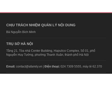
CHỊU TRÁCH NHIỆM QUẢN LÝ NỘI DUNG
Bà Nguyễn Bích Minh
TRỤ SỞ HÀ NỘI
Tầng 21, Tòa nhà Center Building, Hapulico Complex, Số 01, phố
Nguyễn Huy Tưởng, phường Thanh Xuân, thành phố Hà Nội
Email:
contact@afamily.vn |
Điện thoại:
024 7309 5555, máy lẻ 62.370
VPĐD TẠI TP.HCM
Tầng 4, Tòa nhà 123, số 127 Võ Văn Tần, Phường Xuân Hòa, TPHCM
Điện thoại:
028 7307 7979
Giấy phép thiết lập trang thông tin điện tử tổng hợp trên mạng số