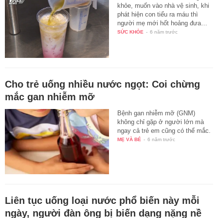
khỏe, muốn vào nhà vệ sinh, khi
phát hiện con tiểu ra máu thì
người mẹ mới hốt hoảng đưa…
SỨC KHỎE
-
6 năm trước
Cho trẻ uống nhiều nước ngọt: Coi chừng
mắc gan nhiễm mỡ
Bệnh gan nhiễm mỡ (GNM)
không chỉ gặp ở người lớn mà
ngay cả trẻ em cũng có thể mắc.
MẸ VÀ BÉ
-
6 năm trước
Liên tục uống loại nước phổ biến này mỗi
ngày, người đàn ông bị biến dạng nặng nề