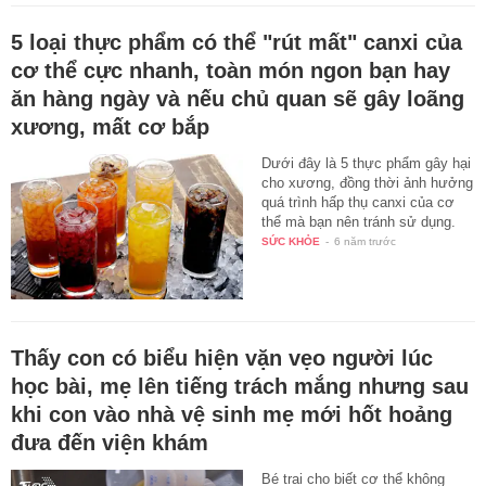
5 loại thực phẩm có thể "rút mất" canxi của
cơ thể cực nhanh, toàn món ngon bạn hay
ăn hàng ngày và nếu chủ quan sẽ gây loãng
xương, mất cơ bắp
Dưới đây là 5 thực phẩm gây hại
cho xương, đồng thời ảnh hưởng
quá trình hấp thụ canxi của cơ
thể mà bạn nên tránh sử dụng.
SỨC KHỎE
-
6 năm trước
Thấy con có biểu hiện vặn vẹo người lúc
học bài, mẹ lên tiếng trách mắng nhưng sau
khi con vào nhà vệ sinh mẹ mới hốt hoảng
đưa đến viện khám
Bé trai cho biết cơ thể không