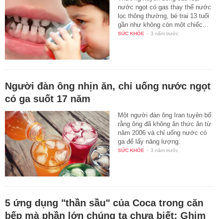
nước ngọt có gas thay thế nước
lọc thông thường, bé trai 13 tuổi
gần như không còn một chiếc…
SỨC KHỎE
-
3 năm trước
Người đàn ông nhịn ăn, chỉ uống nước ngọt
có ga suốt 17 năm
Một người đàn ông Iran tuyên bố
rằng ông đã không ăn thức ăn từ
năm 2006 và chỉ uống nước có
ga để lấy năng lượng.
SỨC KHỎE
-
3 năm trước
5 ứng dụng "thần sầu" của Coca trong căn
bếp mà phần lớn chúng ta chưa biết: Ghim