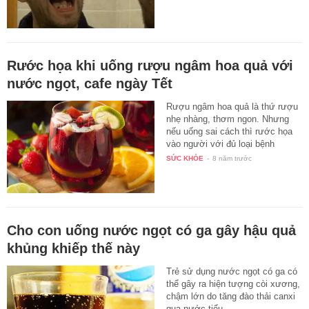
Rước họa khi uống rượu ngâm hoa quả với
nước ngọt, cafe ngày Tết
Rượu ngâm hoa quả là thứ rượu
nhẹ nhàng, thơm ngon. Nhưng
nếu uống sai cách thì rước họa
vào người với đủ loại bệnh
như…
SỨC KHỎE
-
8 năm trước
Cho con uống nước ngọt có ga gây hậu quả
khủng khiếp thế này
Trẻ sử dụng nước ngọt có ga có
thể gây ra hiện tượng còi xương,
chậm lớn do tăng đào thải canxi
qua nước tiểu.