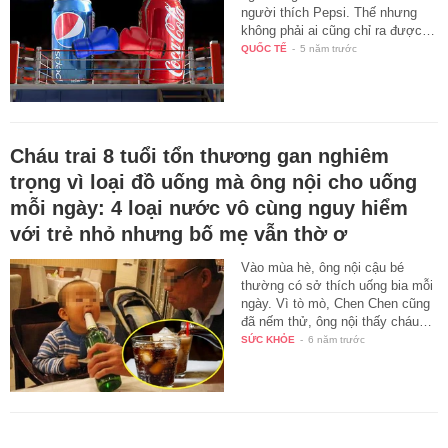
người thích Pepsi. Thế nhưng
không phải ai cũng chỉ ra được…
QUỐC TẾ
-
5 năm trước
Cháu trai 8 tuổi tổn thương gan nghiêm
trọng vì loại đồ uống mà ông nội cho uống
mỗi ngày: 4 loại nước vô cùng nguy hiểm
với trẻ nhỏ nhưng bố mẹ vẫn thờ ơ
Vào mùa hè, ông nội cậu bé
thường có sở thích uống bia mỗi
ngày. Vì tò mò, Chen Chen cũng
đã nếm thử, ông nội thấy cháu…
SỨC KHỎE
-
6 năm trước