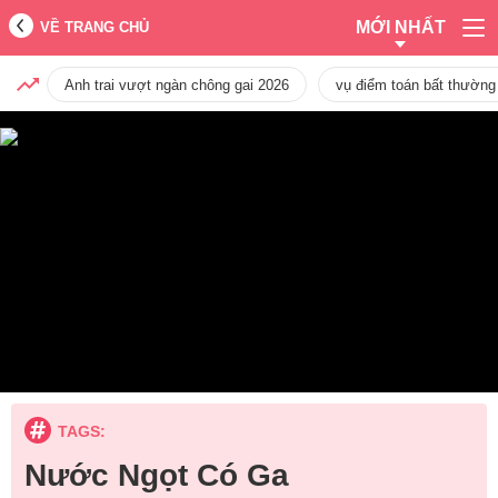
MỚI NHẤT
VỀ TRANG CHỦ
Anh trai vượt ngàn chông gai 2026
vụ điểm toán bất thường
TAGS:
Nước Ngọt Có Ga