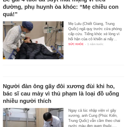
đường, phụ huynh òa khóc: “Mẹ chiều con
quá!”
Mẹ Lulu (Chiết Giang, Trung
Quốc) ngã quỵ trước cửa phòng
cấp cứu. Tiếng khóc xé lòng vì
hối hận của cô khiến ai nấy…
SỨC KHỎE
-
1 năm trước
Người đàn ông gãy đôi xương đùi khi ho,
bác sĩ cau mày vì thủ phạm là loại đồ uống
nhiều người thích
Ngay cả lúc nhập viện vì gãy
xương, anh Cung (Phúc Kiến,
Trung Quốc) vẫn cầm theo chai
nước màu đen quen thuộc.…