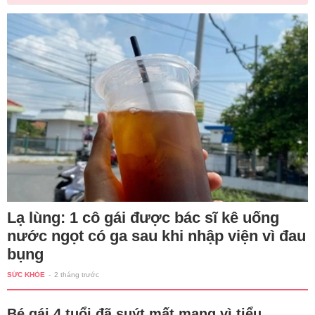
Lạ lùng: 1 cô gái được bác sĩ kê uống
nước ngọt có ga sau khi nhập viện vì đau
bụng
SỨC KHỎE
-
2 tháng trước
Bé gái 4 tuổi đã suýt mất mạng vì tiểu