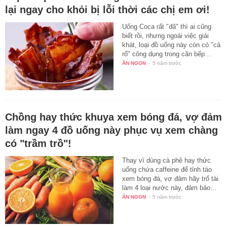
lại ngay cho khỏi bị lỗi thời các chị em ơi!
Uống Coca rất "đã" thì ai cũng
biết rồi, nhưng ngoài việc giải
khát, loại đồ uống này còn có "cả
rổ" công dụng trong căn bếp…
ĂN NGON
-
5 năm trước
Chồng hay thức khuya xem bóng đá, vợ đảm
làm ngay 4 đồ uống này phục vụ xem chàng
có "trầm trồ"!
Thay vì dùng cà phê hay thức
uống chứa caffeine để tỉnh táo
xem bóng đá, vợ đảm hãy trổ tài
làm 4 loại nước này, đảm bảo…
ĂN NGON
-
5 năm trước