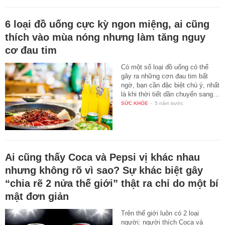
6 loại đồ uống cực kỳ ngon miệng, ai cũng
thích vào mùa nóng nhưng làm tăng nguy
cơ đau tim
Có một số loại đồ uống có thể
gây ra những cơn đau tim bất
ngờ, bạn cần đặc biệt chú ý, nhất
là khi thời tiết dần chuyển sang…
SỨC KHỎE
-
5 năm trước
Ai cũng thấy Coca và Pepsi vị khác nhau
nhưng không rõ vì sao? Sự khác biệt gây
“chia rẽ 2 nửa thế giới” thật ra chỉ do một bí
mật đơn giản
Trên thế giới luôn có 2 loại
người: người thích Coca và