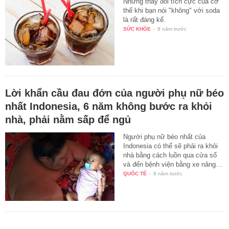
Những thay đổi tích cực của cơ
thể khi bạn nói "không" với soda
là rất đáng kể.
SỨC KHỎE
-
8 năm trước
Lời khẩn cầu đau đớn của người phụ nữ béo
nhất Indonesia, 6 năm không bước ra khỏi
nhà, phải nằm sấp để ngủ
Người phụ nữ béo nhất của
Indonesia có thể sẽ phải ra khỏi
nhà bằng cách luồn qua cửa sổ
và đến bệnh viện bằng xe nâng…
QUỐC TẾ
-
8 năm trước