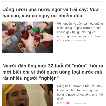
Uống rượu pha nước ngọt và trái cây: Vừa
hại não, vừa có nguy cơ nhiễm độc
Về nguyên lý, các loại hoa quả tự
nhiên dùng kể pha rượu cơ bản
không gây hại gì. Nhưng với
nước ngọt có gas và nước hoa…
SỨC KHỎE
-
8 năm trước
Người đàn ông mới 32 tuổi đã "móm", hỏi ra
mới biết chỉ vì thói quen uống loại nước mà
rất nhiều người "nghiện"
Uống nhiều nước là tốt, điều này
không ai phủ nhận nhưng quan
trọng là nước gì và uống như thế
nào!
SỨC KHỎE
-
8 năm trước