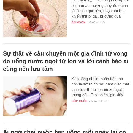
Có thể thấy, một trong những thất
bại nấu ăn thường thấy đó chính
là lỡ nấu quá lửa, chọn sai thịt
khiến thịt bị dai, bị cứng quá
mức…
ĂN NGON
-
9 năm trước
Sự thật về câu chuyện một gia đình tử vong
do uống nước ngọt từ lon và lời cảnh báo ai
cũng nên lưu tâm
Đó không chỉ là thuận tiện mà
còn là sở thích bởi cảm giác mát
lạnh tức thì từ lon nước ngọt
mang đến. Tuy nhiên, giờ đây
đã…
SỨC KHỎE
-
9 năm trước
Ai ngờ chai nước bạn uống mỗi ngày lại có