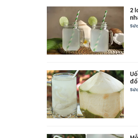
2 
nhấ
Sức
Uố
đổ
Sức
Mỗ