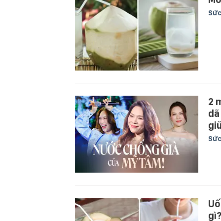
Sức
2 
dã
gi
Sức
Uố
gì