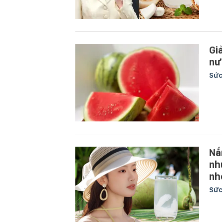
Gi
nư
Sức
Nắ
nh
nh
Sức