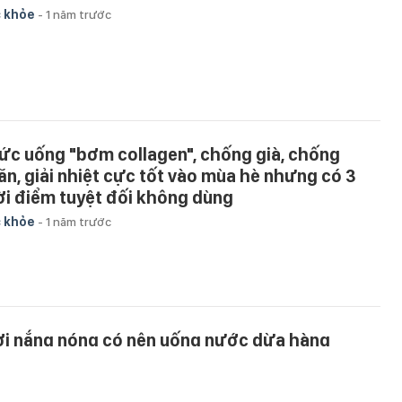
 khỏe
-
1 năm trước
ức uống "bơm collagen", chống già, chống
ăn, giải nhiệt cực tốt vào mùa hè nhưng có 3
ời điểm tuyệt đối không dùng
 khỏe
-
1 năm trước
ời nắng nóng có nên uống nước dừa hàng
ày?
 khỏe
-
1 năm trước