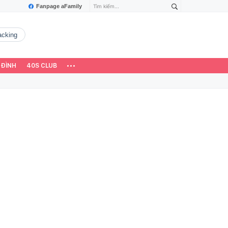
Fanpage aFamily
hacking
 ĐÌNH
40S CLUB