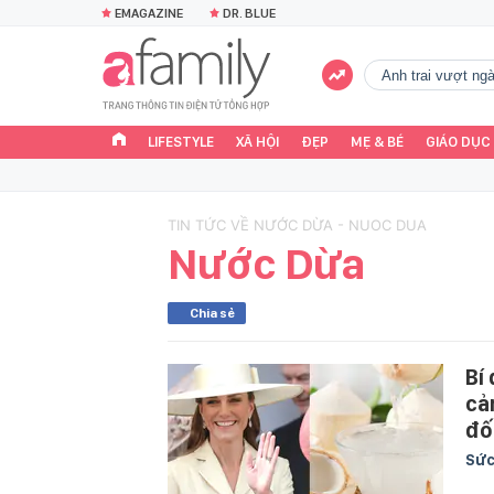
EMAGAZINE
DR. BLUE
Anh trai vượt n
LIFESTYLE
XÃ HỘI
ĐẸP
MẸ & BÉ
GIÁO DỤC
TIN TỨC VỀ NƯỚC DỪA - NUOC DUA
Nước Dừa
Chia sẻ
Bí
cả
đố
Sức