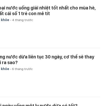
loại nước uống giải nhiệt tốt nhất cho mùa hè,
t cái số 1 trẻ con mê tít
 khỏe
-
4 tháng trước
ng nước dừa liên tục 30 ngày, cơ thể sẽ thay
i ra sao?
 khỏe
-
6 tháng trước
i ngày uống một ly nước dừa có tốt?