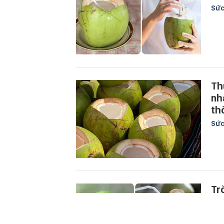
Sức
Th
nh
th
Sức
Tr
ng
Sức