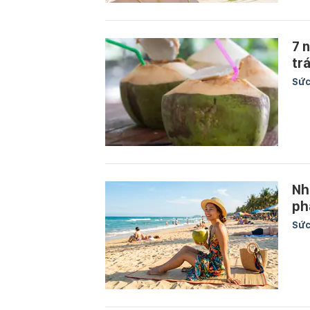
7 
tr
Sức
Nh
ph
Sức