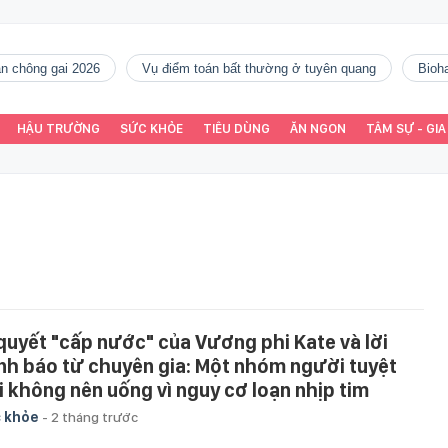
gàn chông gai 2026
vụ điểm toán bất thường ở tuyên quang
Bio
HẬU TRƯỜNG
SỨC KHỎE
TIÊU DÙNG
ĂN NGON
TÂM SỰ - GIA
 quyết "cấp nước" của Vương phi Kate và lời
nh báo từ chuyên gia: Một nhóm người tuyệt
i không nên uống vì nguy cơ loạn nhịp tim
 khỏe
-
2 tháng trước