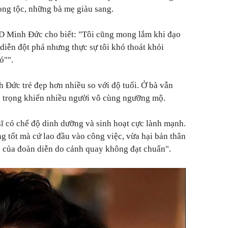
ọng tộc, những bà mẹ giàu sang.
D Minh Đức cho biết: "Tôi cũng mong lắm khi đạo
diễn đột phá nhưng thực sự tôi khó thoát khỏi
ó"".
h Đức trẻ đẹp hơn nhiều so với độ tuổi. Ở bà vẫn
ng trọng khiến nhiều người vô cùng ngưỡng mộ.
sĩ có chế độ dinh dưỡng và sinh hoạt cực lành mạnh.
 tốt mà cứ lao đầu vào công việc, vừa hại bản thân
ức của đoàn diễn do cảnh quay không đạt chuẩn".