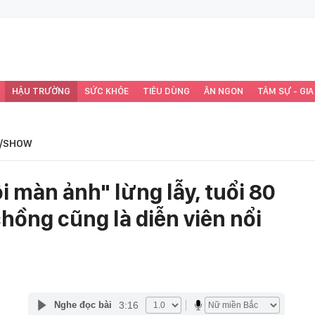
HẬU TRƯỜNG
SỨC KHỎE
TIÊU DÙNG
ĂN NGON
TÂM SỰ - GIA
/SHOW
 màn ảnh" lừng lẫy, tuổi 80
hồng cũng là diễn viên nổi
3:16
Nghe đọc bài