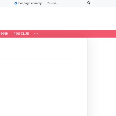
Fanpage aFamily
 ĐÌNH
40S CLUB