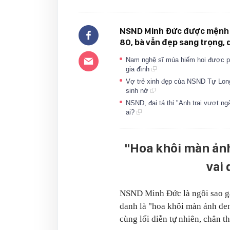
NSND Minh Đức được mệnh da
80, bà vẫn đẹp sang trọng, 
Nam nghệ sĩ múa hiếm hoi được ph
gia đình
Vợ trẻ xinh đẹp của NSND Tự Long
sinh nở
NSND, đại tá thi "Anh trai vượt ng
ai?
"Hoa khôi màn ảnh
vai 
NSND Minh Đức là ngôi sao gạ
danh là "hoa khôi màn ảnh đen
cùng lối diễn tự nhiên, chân th