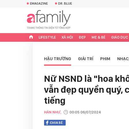
EMAGAZINE
DR. BLUE
LIFESTYLE
XÃ HỘI
ĐẸP
MẸ & BÉ
GIÁO DỤC
HẬU TRƯỜNG
GIẢI TRÍ
PHIM
NHẠC
Nữ NSND là "hoa khôi
vẫn đẹp quyền quý, c
tiếng
HÂN NHƯ,
00:05 06/07/2024
CHIA SẺ