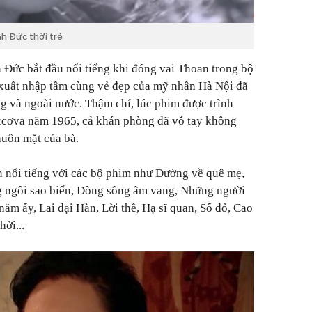
h Đức thời trẻ
 Đức bắt đầu nổi tiếng khi đóng vai Thoan trong bộ
n xuất nhập tâm cùng vẻ đẹp của mỹ nhân Hà Nội đã
g và ngoài nước. Thậm chí, lúc phim được trình
xcơva năm 1965, cả khán phòng đã vỗ tay không
huôn mặt của bà.
nổi tiếng với các bộ phim như Đường về quê mẹ,
g ngôi sao biển, Dòng sông âm vang, Những người
năm ấy, Lai đại Hàn, Lời thề, Hạ sĩ quan, Số đỏ, Cao
ời...