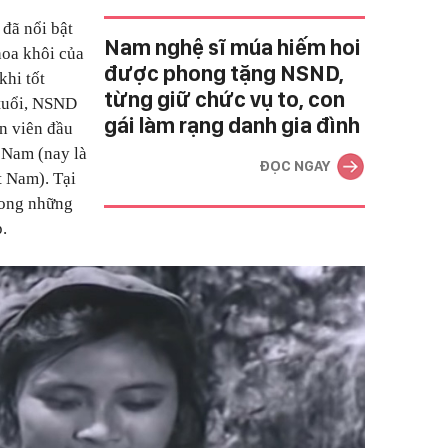
đã nổi bật
Nam nghệ sĩ múa hiếm hoi
 hoa khôi của
được phong tặng NSND,
khi tốt
từng giữ chức vụ to, con
 tuổi, NSND
gái làm rạng danh gia đình
n viên đầu
 Nam (nay là
ĐỌC NGAY
t Nam). Tại
rong những
.