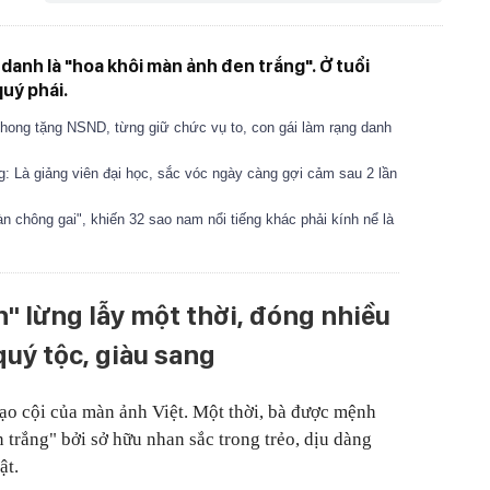
nh là "hoa khôi màn ảnh đen trắng". Ở tuổi
quý phái.
ong tặng NSND, từng giữ chức vụ to, con gái làm rạng danh
: Là giảng viên đại học, sắc vóc ngày càng gợi cảm sau 2 lần
àn chông gai", khiến 32 sao nam nổi tiếng khác phải kính nể là
" lừng lẫy một thời, đóng nhiều
quý tộc, giàu sang
o cội của màn ảnh Việt. Một thời, bà được mệnh
 trắng" bởi sở hữu nhan sắc trong trẻo, dịu dàng
ật.