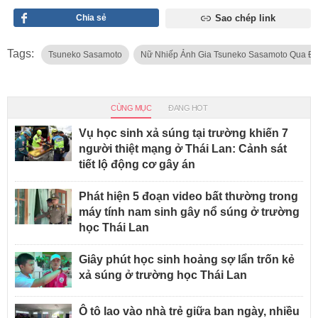
Chia sẻ
Sao chép link
Tags:
Tsuneko Sasamoto
Nữ Nhiếp Ảnh Gia Tsuneko Sasamoto Qua Đờ
CÙNG MỤC
ĐANG HOT
Vụ học sinh xả súng tại trường khiến 7
người thiệt mạng ở Thái Lan: Cảnh sát
tiết lộ động cơ gây án
Phát hiện 5 đoạn video bất thường trong
máy tính nam sinh gây nổ súng ở trường
học Thái Lan
Giây phút học sinh hoảng sợ lẩn trốn kẻ
xả súng ở trường học Thái Lan
Ô tô lao vào nhà trẻ giữa ban ngày, nhiều