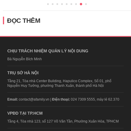
ĐỌC THÊM
CHỊU TRÁCH NHIỆM QUẢN LÝ NỘI DUNG
Bà Nguyễn Bích Minh
TRỤ SỞ HÀ NỘI
Tầng 21, Tòa nhà Center Building, Hapulico Complex, Số 01, phố
Nguyễn Huy Tưởng, phường Thanh Xuân, thành phố Hà Nội
Email:
contact@afamily.vn |
Điện thoại:
024 7309 5555, máy lẻ 62.370
VPĐD TẠI TP.HCM
Tầng 4, Tòa nhà 123, số 127 Võ Văn Tần, Phường Xuân Hòa, TPHCM