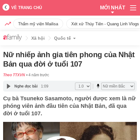
MỚI NHẤT
VỀ TRANG CHỦ
Thẩm mỹ viện Mailisa
Xét xử Thùy Tiên - Quang Linh Vlogs
Xã hội
Quốc tế
Nữ nhiếp ảnh gia tiên phong của Nhật
Bản qua đời ở tuổi 107
Theo TTXVN
4 năm trước
Nghe đọc bài
1:09
Cụ bà Tsuneko Sasamoto, người được xem là nữ
phóng viên ảnh đầu tiên của Nhật Bản, đã qua
đời ở tuổi 107.