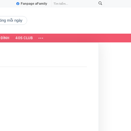
Fanpage aFamily
 nóng mỗi ngày
 ĐÌNH
40S CLUB