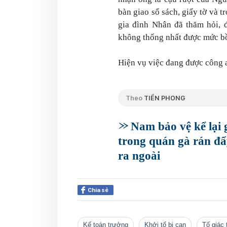
bàn giao sổ sách, giấy tờ và t
gia đình Nhân đã thăm hỏi, 
không thống nhất được mức bồ
Hiện vụ việc đang được công an
Theo
TIỀN PHONG
Nam bảo vệ kể lại 
trong quán gà rán đ
ra ngoài
Chia sẻ
Kế toán trưởng
khởi tố bị can
tố giác