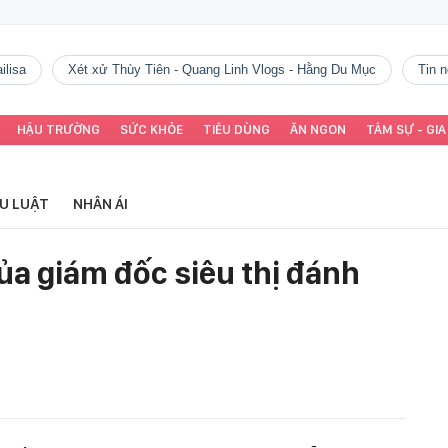
ilisa
Xét xử Thùy Tiên - Quang Linh Vlogs - Hằng Du Mục
tin
HẬU TRƯỜNG
SỨC KHỎE
TIÊU DÙNG
ĂN NGON
TÂM SỰ - GIA
ỂU LUẬT
NHÂN ÁI
ủa giám đốc siêu thị đánh