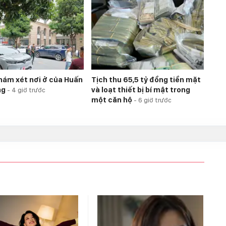
hám xét nơi ở của Huấn
Tịch thu 65,5 tỷ đồng tiền mặt
ng
và loạt thiết bị bí mật trong
-
4 giờ trước
một căn hộ
-
6 giờ trước