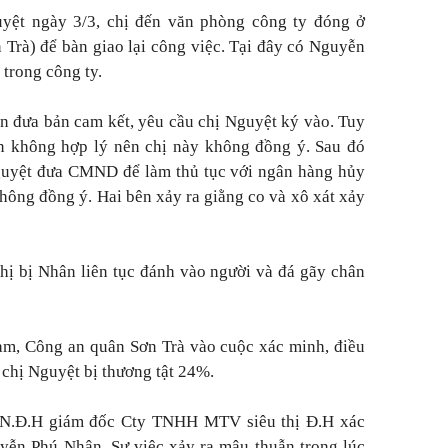
yệt ngày 3/3, chị đến văn phòng công ty đóng ở
 Trà)
để bàn giao lại công việc. Tại đây có Nguyễn
 trong công ty.
ân đưa bản cam kết, yêu cầu chị Nguyệt ký vào. Tuy
ản không hợp lý nên chị này không đồng ý. Sau đó
guyệt đưa CMND để làm thủ tục với ngân hàng hủy
hông đồng ý. Hai bên xảy ra giằng co và xô xát xảy
chị bị Nhân liên tục đánh vào người và đá gãy chân
ạm, Công an quân Sơn Trà vào cuộc xác minh, điều
 chị Nguyệt bị thương tật 24%.
g N.Đ.H giám đốc Cty TNHH MTV siêu thị Đ.H xác
yễn Phú Nhân. Sự việc xảy ra mâu thuẫn trong lúc