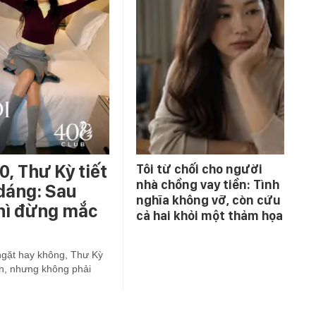
0, Thư Kỳ tiết
Tôi từ chối cho người
nhà chồng vay tiền: Tình
 dáng: Sau
nghĩa không vỡ, còn cứu
thì đừng mắc
cả hai khỏi một thảm họa
ngặt hay không, Thư Kỳ
 ăn, nhưng không phải