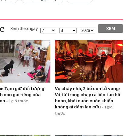
c
Xem theo ngày
XEM
i: Tạm giữ đối tượng
Vụ cháy nhà, 2 bố con tử vong:
h con gái riêng của
Vợ từ trong chạy ra liên tục hô
ình
hoán, khói cuồn cuộn khiến
-
1 giờ trước
không ai dám lao cứu
-
1 giờ
trước