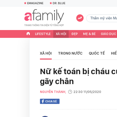
EMAGAZINE
DR. BLUE
Thẩm mỹ viện Ma
LIFESTYLE
XÃ HỘI
ĐẸP
MẸ & BÉ
GIÁO DỤC
XÃ HỘI
TRONG NƯỚC
QUỐC TẾ
HI
Nữ kế toán bị cháu c
gãy chân
NGUYỄN THÀNH,
22:30 11/05/2020
CHIA SẺ