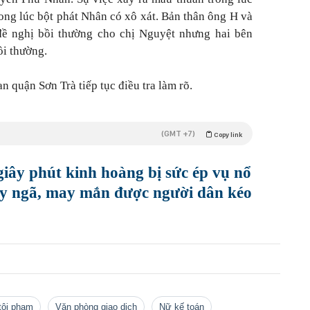
rong lúc bột phát Nhân có xô xát. Bản thân ông H và
đề nghị bồi thường cho chị Nguyệt nhưng hai bên
i thường.
 quận Sơn Trà tiếp tục điều tra làm rõ.
(GMT +7)
Copy link
giây phút kinh hoàng bị sức ép vụ nổ
ẩy ngã, may mắn được người dân kéo
 tội phạm
văn phòng giao dịch
nữ kế toán