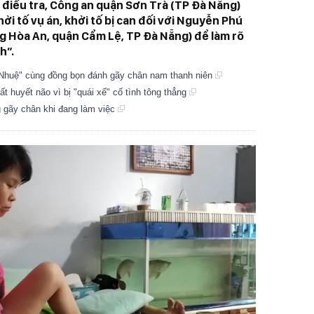
 điều tra, Công an quận Sơn Trà (TP Đà Nẵng)
hởi tố vụ án, khởi tố bị can đối với Nguyễn Phú
ng Hòa An, quận Cẩm Lệ, TP Đà Nẵng) để làm rõ
h”.
"Nhuệ" cùng đồng bọn đánh gãy chân nam thanh niên
t huyết não vì bị "quái xế" cố tình tông thẳng
g gãy chân khi đang làm việc