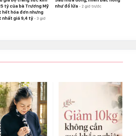
5 tỷ của bà Trương Mỹ
như đổ lửa
-
2 giờ trước
t hết hóa đơn nhưng
 nhất giá 9,4 tỷ
-
3 giờ