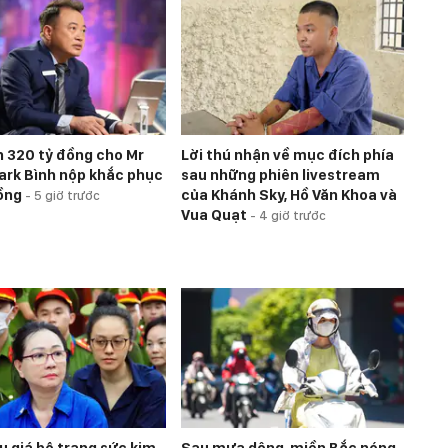
n 320 tỷ đồng cho Mr
Lời thú nhận về mục đích phía
hark Bình nộp khắc phục
sau những phiên livestream
đồng
của Khánh Sky, Hồ Văn Khoa và
-
5 giờ trước
Vua Quạt
-
4 giờ trước
 giá bộ trang sức kim
Sau mưa dông, miền Bắc nóng