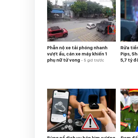
Phẫn nộ xe tải phóng nhanh
Rửa tiề
vượt ẩu, cán xe máy khiến 1
Pips, S
phụ nữ tử vong
5,7 tỷ 
-
5 giờ trước
Bùng nổ dịch vụ bán kim cương
Đem đấu