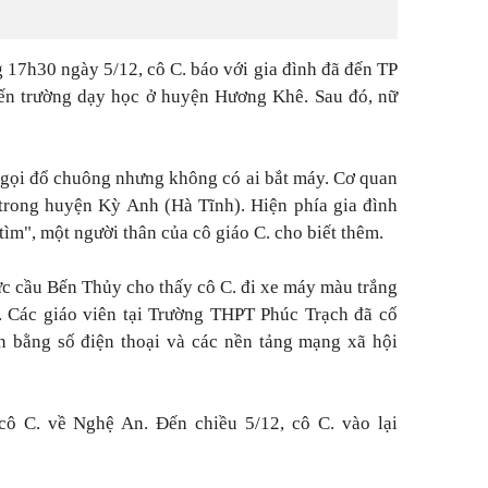
 17h30 ngày 5/12, cô C. báo với gia đình đã đến TP
ến trường dạy học ở huyện Hương Khê. Sau đó, nữ
ã gọi đổ chuông nhưng không có ai bắt máy. Cơ quan
trong huyện Kỳ Anh (Hà Tĩnh). Hiện phía gia đình
tìm",
một người thân của cô giáo C. cho biết thêm.
ực cầu Bến Thủy cho thấy cô C. đi xe máy màu trắng
. Các giáo viên tại Trường THPT Phúc Trạch đã cố
ên bằng số điện thoại và các nền tảng mạng xã hội
cô C. về Nghệ An. Đến chiều 5/12, cô C. vào lại