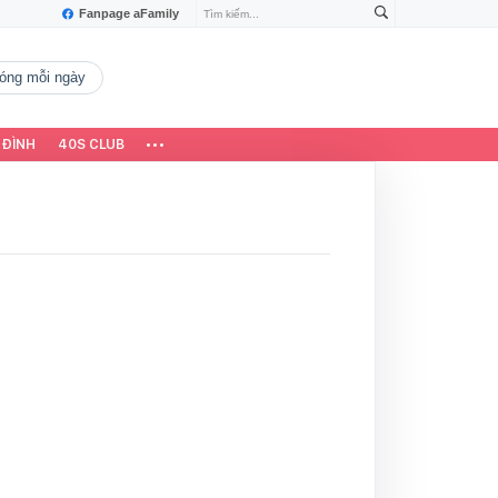
Fanpage aFamily
 nóng mỗi ngày
 ĐÌNH
40S CLUB