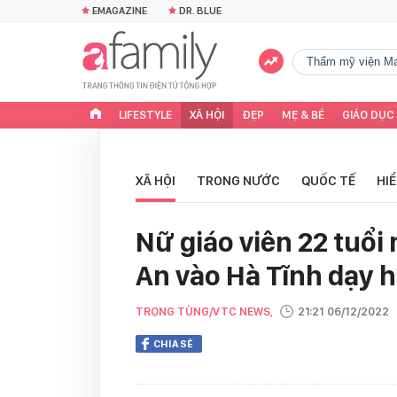
EMAGAZINE
DR. BLUE
Thẩm mỹ viện Ma
LIFESTYLE
XÃ HỘI
ĐẸP
MẸ & BÉ
GIÁO DỤC
XÃ HỘI
TRONG NƯỚC
QUỐC TẾ
HI
Nữ giáo viên 22 tuổi
An vào Hà Tĩnh dạy 
TRỌNG TÙNG/VTC NEWS,
21:21 06/12/2022
CHIA SẺ