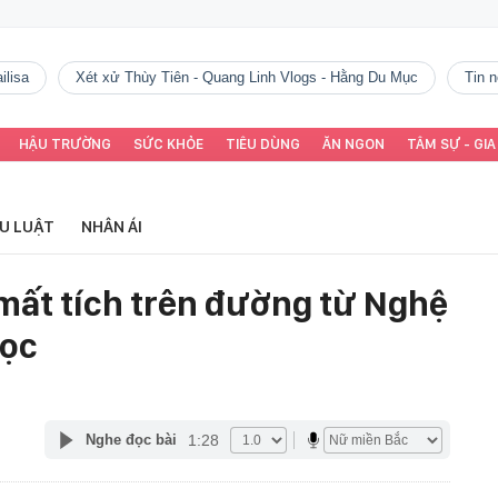
ilisa
Xét xử Thùy Tiên - Quang Linh Vlogs - Hằng Du Mục
tin
HẬU TRƯỜNG
SỨC KHỎE
TIÊU DÙNG
ĂN NGON
TÂM SỰ - GIA
ỂU LUẬT
NHÂN ÁI
 mất tích trên đường từ Nghệ
học
1:28
Nghe đọc bài