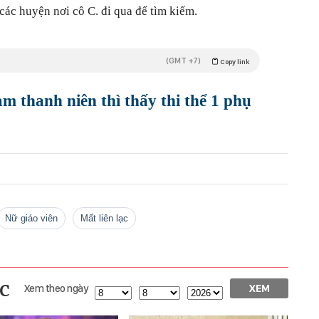
các huyện nơi cô C. đi qua để tìm kiếm.
(GMT +7)
Copy link
m thanh niên thì thấy thi thể 1 phụ
nữ giáo viên
mất liên lạc
c
Xem theo ngày
XEM