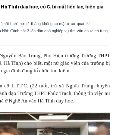
 Tĩnh dạy học, cô C. bị mất liên lạc, hiện gia
"mất tích" hơn 1 tháng không có mặt ở cơ quan
 Nội: Cảnh sát 3 lần dẫn chó nghiệp vụ tìm vẫn chưa có tung
ng Nguyễn Bảo Trung, Phó Hiệu trưởng Trường THPT
 Hà Tĩnh) cho biết, một nữ giáo viên của trường bị
ện gia đình đang tổ chức tìm kiếm.
ân cô L.T.T.C. (22 tuổi, trú xã Nghĩa Trung, huyện
lãnh đạo Trường THPT Phúc Trạch, thông tin việc nữ
 nhà ở Nghệ An vào Hà Tĩnh dạy học.