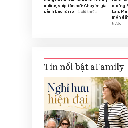
online, ship tận nơi: Chuyên gia
cương 2
cảnh báo rủi ro
Lan: Mấ
-
4 giờ trước
món đắt
trước
Tin nổi bật aFamily