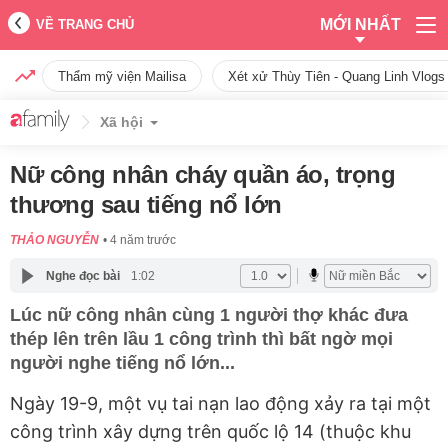
MỚI NHẤT
VỀ TRANG CHỦ
Thẩm mỹ viện Mailisa
Xét xử Thùy Tiên - Quang Linh Vlogs
Xã hội
Nữ công nhân cháy quần áo, trọng
thương sau tiếng nổ lớn
THẢO NGUYỄN
4 năm trước
Nghe đọc bài
1:02
Lúc nữ công nhân cùng 1 người thợ khác đưa
thép lên trên lầu 1 công trình thì bất ngờ mọi
người nghe tiếng nổ lớn...
Ngày 19-9, một vụ tai nạn lao động xảy ra tại một
công trình xây dựng trên quốc lộ 14 (thuộc khu