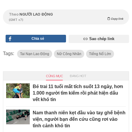
Theo
NGƯỜI LAO ĐỘNG
Copy link
(GMT +7)
Chia sẻ
Sao chép link
Tags:
Tai Nạn Lao Động
Nữ Công Nhân
Tiếng Nổ Lớn
CÙNG MỤC
ĐANG HOT
Bé trai 11 tuổi mất tích suốt 13 ngày, hơn
1.000 người tìm kiếm rồi phát hiện dấu
vết khó tin
Nam thanh niên kẹt đầu vào tay ghế bệnh
viện, người bạn đến cứu cũng rơi vào
tình cảnh khó tin