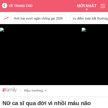
MỚI NHẤT
VỀ TRANG CHỦ
Anh trai vượt ngàn chông gai 2026
vụ điểm toán bất thường
Hậu trường
Nữ ca sĩ qua đời vì nhồi máu não