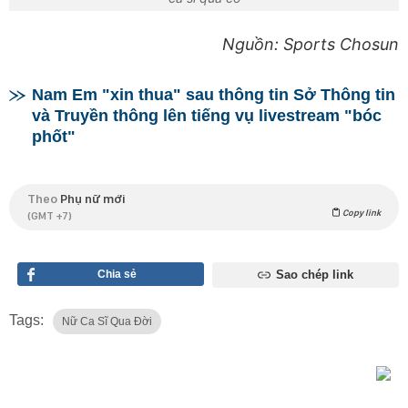
Nguồn: Sports Chosun
Nam Em "xin thua" sau thông tin Sở Thông tin
và Truyền thông lên tiếng vụ livestream "bóc
phốt"
Theo
Phụ nữ mới
Copy link
(GMT +7)
Chia sẻ
Sao chép link
Tags:
Nữ Ca Sĩ Qua Đời