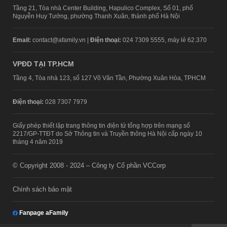
Tầng 21, Tòa nhà Center Building, Hapulico Complex, Số 01, phố
Nguyễn Huy Tưởng, phường Thanh Xuân, thành phố Hà Nội
Email:
contact@afamily.vn |
Điện thoại:
024 7309 5555, máy lẻ 62.370
VPĐD TẠI TP.HCM
Tầng 4, Tòa nhà 123, số 127 Võ Văn Tần, Phường Xuân Hòa, TPHCM
Điện thoại:
028 7307 7979
Giấy phép thiết lập trang thông tin điện tử tổng hợp trên mạng số
2217/GP-TTĐT do Sở Thông tin và Truyền thông Hà Nội cấp ngày 10
tháng 4 năm 2019
© Copyright 2008 - 2024 – Công ty Cổ phần VCCorp
Chính sách bảo mật
Fanpage aFamily