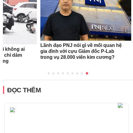
Lãnh đạo PNJ nói gì về mối quan hệ
ời không ai
gia đình với cựu Giám đốc P-Lab
y chỉ dám
trong vụ 28.000 viên kim cương?
đồng
ĐỌC THÊM