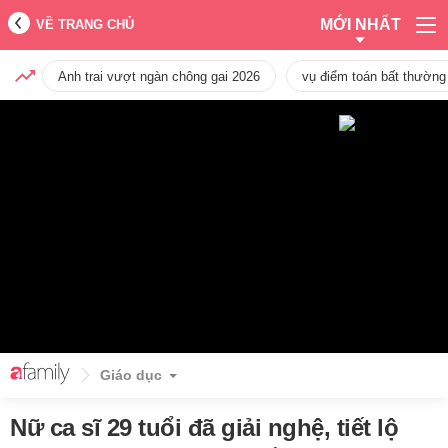
MỚI NHẤT
VỀ TRANG CHỦ
Anh trai vượt ngàn chông gai 2026
vụ điểm toán bất thường
Giáo dục
Nữ ca sĩ 29 tuổi đã giải nghệ, tiết lộ