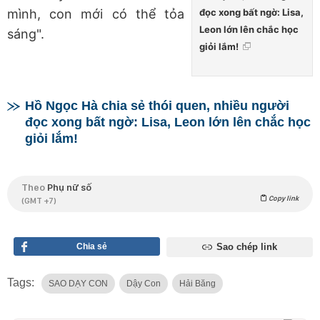
đọc xong bất ngờ: Lisa,
mình, con mới có thể tỏa
Leon lớn lên chắc học
sáng".
giỏi lắm!
Hồ Ngọc Hà chia sẻ thói quen, nhiều người
đọc xong bất ngờ: Lisa, Leon lớn lên chắc học
giỏi lắm!
Theo
Phụ nữ số
Copy link
(GMT +7)
Chia sẻ
Sao chép link
Tags:
SAO DẠY CON
Dậy Con
Hải Băng