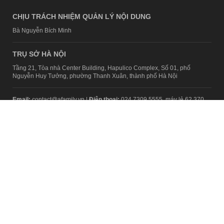
CHỊU TRÁCH NHIỆM QUẢN LÝ NỘI DUNG
Bà Nguyễn Bích Minh
TRỤ SỞ HÀ NỘI
Tầng 21, Tòa nhà Center Building, Hapulico Complex, Số 01, phố
Nguyễn Huy Tưởng, phường Thanh Xuân, thành phố Hà Nội
Email:
contact@afamily.vn |
Điện thoại:
024 7309 5555, máy lẻ 62.370
VPĐD TẠI TP.HCM
Tầng 4, Tòa nhà 123, số 127 Võ Văn Tần, Phường Xuân Hòa, TPHCM
Điện thoại:
028 7307 7979
Giấy phép thiết lập trang thông tin điện tử tổng hợp trên mạng số
2217/GP-TTĐT do Sở Thông tin và Truyền thông Hà Nội cấp ngày 10
tháng 4 năm 2019
© Copyright 2008 - 2024 – Công ty Cổ phần VCCorp