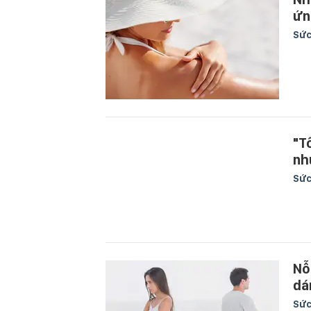
ứn
Sức
"T
nh
Sức
Nỗ
dá
Sức