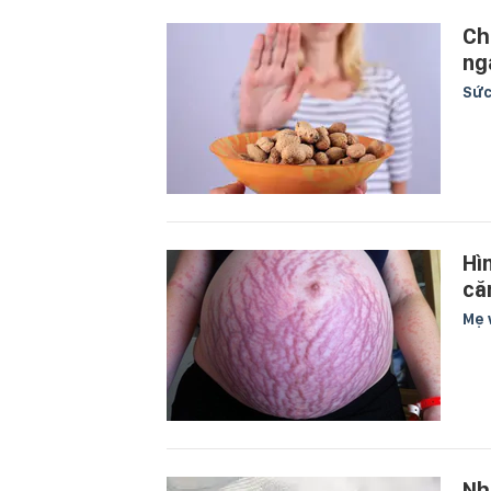
Ch
ng
Sức
Hì
că
Mẹ 
Nh