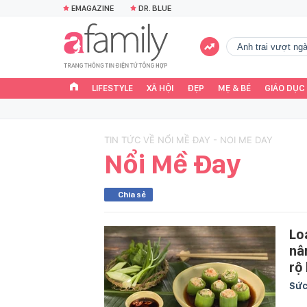
EMAGAZINE
DR. BLUE
Anh trai vượt n
LIFESTYLE
XÃ HỘI
ĐẸP
MẸ & BÉ
GIÁO DỤC
TIN TỨC VỀ NỔI MỀ ĐAY - NOI ME DAY
Nổi Mề Đay
Chia sẻ
Lo
nâ
rộ
Sức