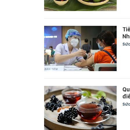
Ti
Nh
Sức
Qu
đi
Sức