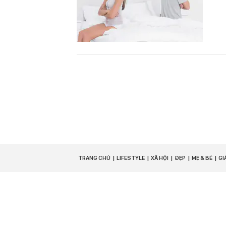
TRANG CHỦ
LIFESTYLE
XÃ HỘI
ĐẸP
MẸ & BÉ
GI
TRỤ SỞ HÀ NỘI
Tầng 21, Tòa nhà Center Building, Hapulico
Complex, Số 01, phố Nguyễn Huy Tưởng,