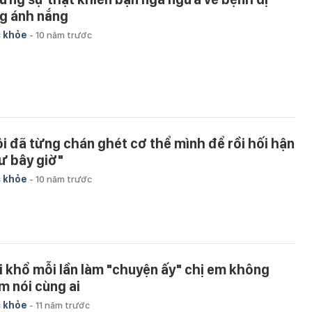
g ánh nắng
 khỏe
-
10 năm trước
ôi đã từng chán ghét cơ thể mình để rồi hối hận
ư bây giờ"
 khỏe
-
10 năm trước
i khổ mỗi lần làm "chuyện ấy" chị em không
m nói cùng ai
 khỏe
-
11 năm trước