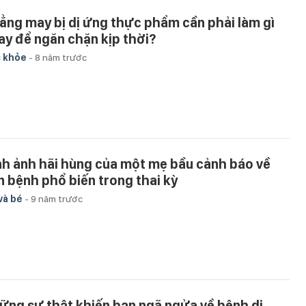
ẳng may bị dị ứng thực phẩm cần phải làm gì
ay để ngăn chặn kịp thời?
 khỏe
-
8 năm trước
nh ảnh hãi hùng của một mẹ bầu cảnh báo về
n bệnh phổ biến trong thai kỳ
và bé
-
9 năm trước
ững sự thật khiến bạn ngã ngửa về bệnh dị