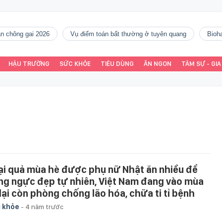
gàn chông gai 2026
vụ điểm toán bất thường ở tuyên quang
Bio
HẬU TRƯỜNG
SỨC KHỎE
TIÊU DÙNG
ĂN NGON
TÂM SỰ - GIA
ại quả mùa hè được phụ nữ Nhật ăn nhiều để
ng ngực đẹp tự nhiên, Việt Nam đang vào mùa
 lại còn phòng chống lão hóa, chữa ti tỉ bệnh
 khỏe
-
4 năm trước