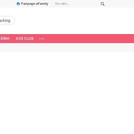
Fanpage aFamily
hacking
 ĐÌNH
40S CLUB