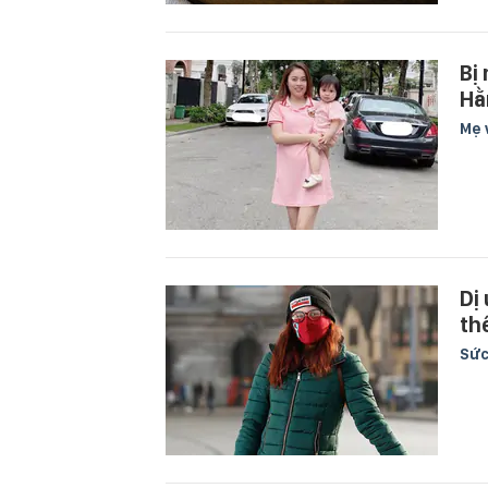
Bị
Hằ
Mẹ 
Dị
th
Sức