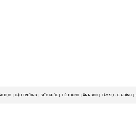
ÁO DỤC
HẬU TRƯỜNG
SỨC KHỎE
TIÊU DÙNG
ĂN NGON
TÂM SỰ - GIA ĐÌNH
Chịu trách nhiệm quản lý nội dung:
Bà Nguyễn Bích
Minh.