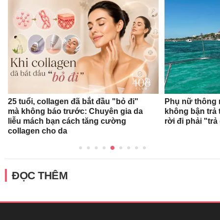
25 tuổi, collagen đã bắt đầu "bỏ đi"
Phụ nữ thông 
mà không báo trước: Chuyên gia da
không bận trả 
liễu mách bạn cách tăng cường
rời đi phải "trả
collagen cho da
ĐỌC THÊM