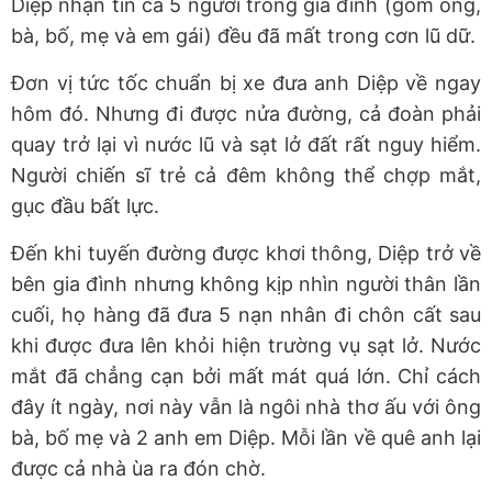
Diệp nhận tin cả 5 người trong gia đình (gồm ông,
bà, bố, mẹ và em gái) đều đã mất trong cơn lũ dữ.
Đơn vị tức tốc chuẩn bị xe đưa anh Diệp về ngay
hôm đó. Nhưng đi được nửa đường, cả đoàn phải
quay trở lại vì nước lũ và sạt lở đất rất nguy hiểm.
Người chiến sĩ trẻ cả đêm không thể chợp mắt,
gục đầu bất lực.
Đến khi tuyến đường được khơi thông, Diệp trở về
bên gia đình nhưng không kịp nhìn người thân lần
cuối, họ hàng đã đưa 5 nạn nhân đi chôn cất sau
khi được đưa lên khỏi hiện trường vụ sạt lở. Nước
mắt đã chẳng cạn bởi mất mát quá lớn. Chỉ cách
đây ít ngày, nơi này vẫn là ngôi nhà thơ ấu với ông
bà, bố mẹ và 2 anh em Diệp. Mỗi lần về quê anh lại
được cả nhà ùa ra đón chờ.