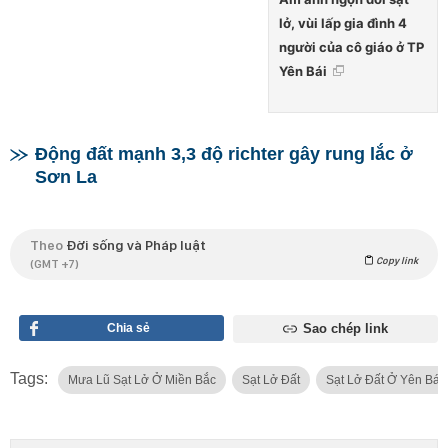
lở, vùi lấp gia đình 4
người của cô giáo ở TP
Yên Bái
Động đất mạnh 3,3 độ richter gây rung lắc ở
Sơn La
Theo
Đời sống và Pháp luật
Copy link
(GMT +7)
Chia sẻ
Sao chép link
Tags:
Mưa Lũ Sạt Lở Ở Miền Bắc
Sạt Lở Đất
Sạt Lở Đất Ở Yên Bái