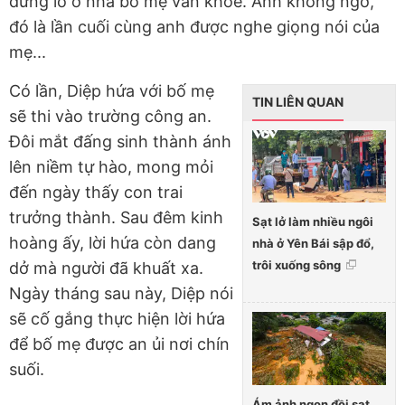
đừng lo ở nhà bố mẹ vẫn khỏe. Anh không ngờ,
đó là lần cuối cùng anh được nghe giọng nói của
mẹ...
Có lần, Diệp hứa với bố mẹ
TIN LIÊN QUAN
sẽ thi vào trường công an.
Đôi mắt đấng sinh thành ánh
lên niềm tự hào, mong mỏi
đến ngày thấy con trai
trưởng thành. Sau đêm kinh
Sạt lở làm nhiều ngôi
hoàng ấy, lời hứa còn dang
nhà ở Yên Bái sập đổ,
trôi xuống sông
dở mà người đã khuất xa.
Ngày tháng sau này, Diệp nói
sẽ cố gắng thực hiện lời hứa
để bố mẹ được an ủi nơi chín
suối.
Ám ảnh ngọn đồi sạt