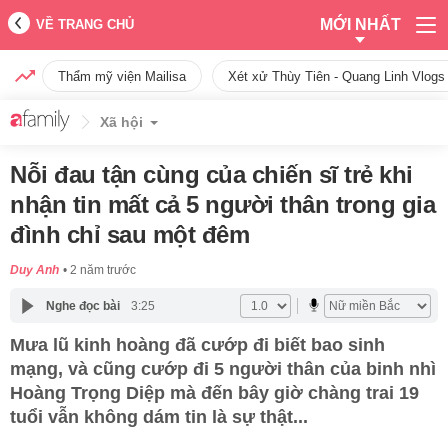
MỚI NHẤT
VỀ TRANG CHỦ
Thẩm mỹ viện Mailisa
Xét xử Thùy Tiên - Quang Linh Vlogs
Xã hội
Nỗi đau tận cùng của chiến sĩ trẻ khi
nhận tin mất cả 5 người thân trong gia
đình chỉ sau một đêm
Duy Anh
2 năm trước
Nghe đọc bài
3:25
Mưa lũ kinh hoàng đã cướp đi biết bao sinh
mạng, và cũng cướp đi 5 người thân của binh nhì
Hoàng Trọng Diệp mà đến bây giờ chàng trai 19
tuổi vẫn không dám tin là sự thật...