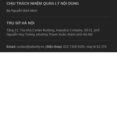
CHỊU TRÁCH NHIỆM QUẢN LÝ NỘI DUNG
Bà Nguyễn Bích Minh
TRỤ SỞ HÀ NỘI
Tầng 21, Tòa nhà Center Building, Hapulico Complex, Số 01, phố
Nguyễn Huy Tưởng, phường Thanh Xuân, thành phố Hà Nội
Email:
contact@afamily.vn |
Điện thoại:
024 7309 5555, máy lẻ 62.370
VPĐD TẠI TP.HCM
Tầng 4, Tòa nhà 123, số 127 Võ Văn Tần, Phường Xuân Hòa, TPHCM
Điện thoại:
028 7307 7979
Giấy phép thiết lập trang thông tin điện tử tổng hợp trên mạng số
2217/GP-TTĐT do Sở Thông tin và Truyền thông Hà Nội cấp ngày 10
tháng 4 năm 2019
© Copyright 2008 - 2024 – Công ty Cổ phần VCCorp