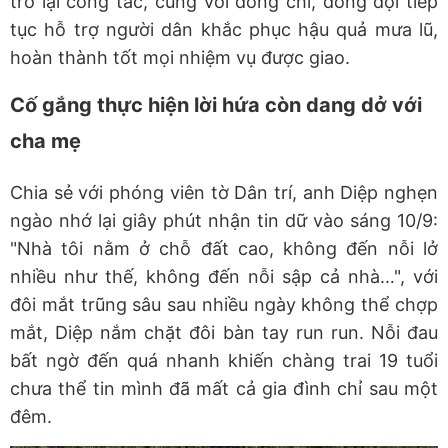
trở lại công tác, cùng với đồng chí, đồng đội tiếp
tục hỗ trợ người dân khắc phục hậu quả mưa lũ,
hoàn thành tốt mọi nhiệm vụ được giao.
Cố gắng thực hiện lời hứa còn dang dở với
cha mẹ
Chia sẻ với phóng viên tờ Dân trí, anh Diệp nghẹn
ngào nhớ lại giây phút nhận tin dữ vào sáng 10/9:
"Nhà tôi nằm ở chỗ đất cao, không đến nỗi lở
nhiều như thế, không đến nỗi sập cả nhà…", với
đôi mắt trũng sâu sau nhiều ngày không thể chợp
mắt, Diệp nắm chặt đôi bàn tay run run. Nỗi đau
bất ngờ đến quá nhanh khiến chàng trai 19 tuổi
chưa thể tin mình đã mất cả gia đình chỉ sau một
đêm.