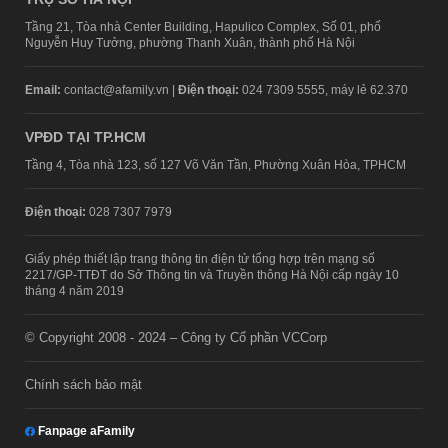
Tầng 21, Tòa nhà Center Building, Hapulico Complex, Số 01, phố
Nguyễn Huy Tưởng, phường Thanh Xuân, thành phố Hà Nội
Email:
contact@afamily.vn |
Điện thoại:
024 7309 5555, máy lẻ 62.370
VPĐD TẠI TP.HCM
Tầng 4, Tòa nhà 123, số 127 Võ Văn Tần, Phường Xuân Hòa, TPHCM
Điện thoại:
028 7307 7979
Giấy phép thiết lập trang thông tin điện tử tổng hợp trên mạng số
2217/GP-TTĐT do Sở Thông tin và Truyền thông Hà Nội cấp ngày 10
tháng 4 năm 2019
© Copyright 2008 - 2024 – Công ty Cổ phần VCCorp
Chính sách bảo mật
Fanpage aFamily