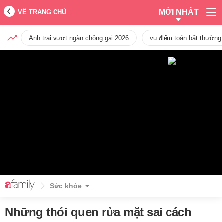
MỚI NHẤT
VỀ TRANG CHỦ
Anh trai vượt ngàn chông gai 2026
vụ điểm toán bất thường
Sức khỏe
Những thói quen rửa mặt sai cách