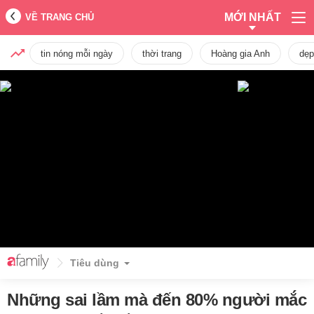
MỚI NHẤT
VỀ TRANG CHỦ
tin nóng mỗi ngày
thời trang
Hoàng gia Anh
dẹp
Tiêu dùng
Những sai lầm mà đến 80% người mắc