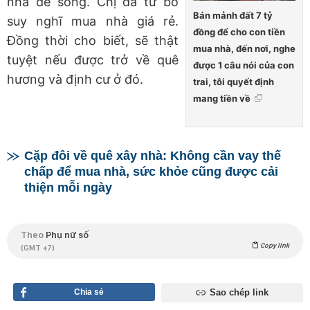
nhà để sống. Chị đã từ bỏ
Bán mảnh đất 7 tỷ
suy nghĩ mua nhà giá rẻ.
đồng để cho con tiền
Đồng thời cho biết, sẽ thật
mua nhà, đến nơi, nghe
tuyệt nếu được trở về quê
được 1 câu nói của con
hương và định cư ở đó.
trai, tôi quyết định
mang tiền về
Cặp đôi về quê xây nhà: Không cần vay thế
chấp để mua nhà, sức khỏe cũng được cải
thiện mỗi ngày
Theo
Phụ nữ số
Copy link
(GMT +7)
Chia sẻ
Sao chép link