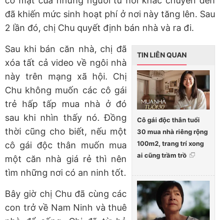
có mặt của những người từ nơi khác chuyển đến
đã khiến mức sinh hoạt phí ở nơi này tăng lên. Sau
2 lần đó, chị Chu quyết định bán nhà và ra đi.
Sau khi bán căn nhà, chị đã
TIN LIÊN QUAN
xóa tất cả video về ngôi nhà
này trên mạng xã hội. Chị
Chu không muốn các cô gái
trẻ hấp tấp mua nhà ở đó
sau khi nhìn thấy nó. Đồng
Cô gái độc thân tuổi
thời cũng cho biết, nếu một
30 mua nhà riêng rộng
100m2, trang trí xong
cô gái độc thân muốn mua
ai cũng trầm trồ
một căn nhà giá rẻ thì nên
tìm những nơi có an ninh tốt.
Bây giờ chị Chu đã cùng các
con trở về Nam Ninh và thuê