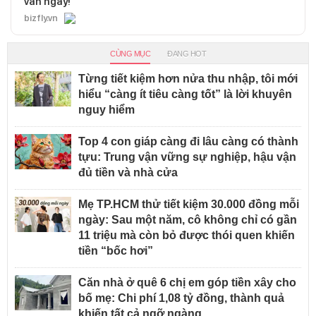
vấn ngay!
bizfly.vn
CÙNG MỤC
ĐANG HOT
Từng tiết kiệm hơn nửa thu nhập, tôi mới
hiểu “càng ít tiêu càng tốt” là lời khuyên
nguy hiểm
Top 4 con giáp càng đi lâu càng có thành
tựu: Trung vận vững sự nghiệp, hậu vận
đủ tiền và nhà cửa
Mẹ TP.HCM thử tiết kiệm 30.000 đồng mỗi
ngày: Sau một năm, cô không chỉ có gần
11 triệu mà còn bỏ được thói quen khiến
tiền “bốc hơi”
Căn nhà ở quê 6 chị em góp tiền xây cho
bố mẹ: Chi phí 1,08 tỷ đồng, thành quả
khiến tất cả ngỡ ngàng