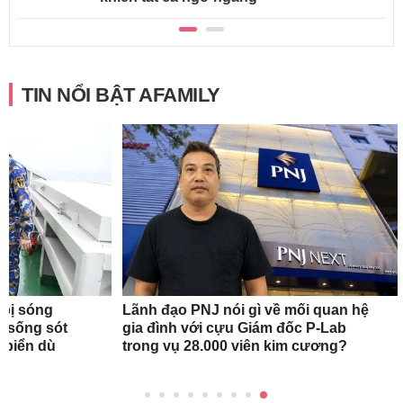
TIN NỔI BẬT AFAMILY
 bị sóng
Lãnh đạo PNJ nói gì về mối quan hệ
h sống sót
gia đình với cựu Giám đốc P-Lab
n biển dù
trong vụ 28.000 viên kim cương?