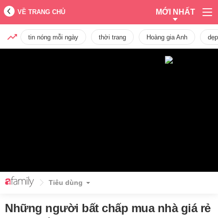
MỚI NHẤT
VỀ TRANG CHỦ
tin nóng mỗi ngày
thời trang
Hoàng gia Anh
dẹp
Tiêu dùng
Những người bất chấp mua nhà giá rẻ