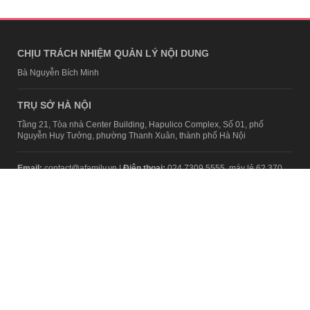
CHỊU TRÁCH NHIỆM QUẢN LÝ NỘI DUNG
Bà Nguyễn Bích Minh
TRỤ SỞ HÀ NỘI
Tầng 21, Tòa nhà Center Building, Hapulico Complex, Số 01, phố
Nguyễn Huy Tưởng, phường Thanh Xuân, thành phố Hà Nội
Email:
contact@afamily.vn |
Điện thoại:
024 7309 5555, máy lẻ 62.370
VPĐD TẠI TP.HCM
Tầng 4, Tòa nhà 123, số 127 Võ Văn Tần, Phường Xuân Hòa, TPHCM
Điện thoại:
028 7307 7979
Giấy phép thiết lập trang thông tin điện tử tổng hợp trên mạng số
2217/GP-TTĐT do Sở Thông tin và Truyền thông Hà Nội cấp ngày 10
tháng 4 năm 2019