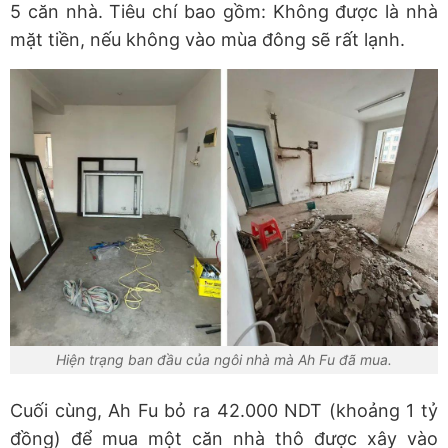
5 căn nhà. Tiêu chí bao gồm: Không được là nhà
mặt tiền, nếu không vào mùa đông sẽ rất lạnh.
Hiện trạng ban đầu của ngôi nhà mà Ah Fu đã mua.
Cuối cùng, Ah Fu bỏ ra 42.000 NDT (khoảng 1 tỷ
đồng) để mua một căn nhà thô được xây vào