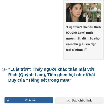
"Luật trời": Cô hầu Bích
(Quỳnh Lam) nuốt
nước mắt, để mặc cho
cậu chủ giàu có đẹp
trai sỉ nhục
"Luật trời": Thấy người khác thân mật với
Bích (Quỳnh Lam), Tiến ghen hệt như Khải
Duy của "Tiếng sét trong mưa"
Chia sẻ
Sao chép link