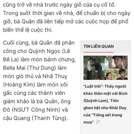
cũng trở về nhà trước ngày giỗ của cụ cố tổ.
Trong suốt thời gian về nhà, để chuẩn bị cho ngày
giỗ, bà Quân đã liên tiếp mở các cuộc họp để phổ
biến thể lệ cuộc thi.
Cuối cùng, bà Quân đã phân
TIN LIÊN QUAN
công cho Quỳnh Ngọc (Lê
Bê La) làm món bánh chưng,
Bella Mai (Thư Dung) làm
món giò thủ và Nhã Thuỵ
(Hoàng Kim) làm món xôi
"Luật trời": Thấy người
gấc cùng các thành viên
khác thân mật với Bích
(Quỳnh Lam), Tiến
giám khảo là bà Quân, ông
ghen hệt như Khải Duy
Đô (NSƯT Công Ninh) và
của "Tiếng sét trong
cậu Quang (Thanh Tùng).
mưa"