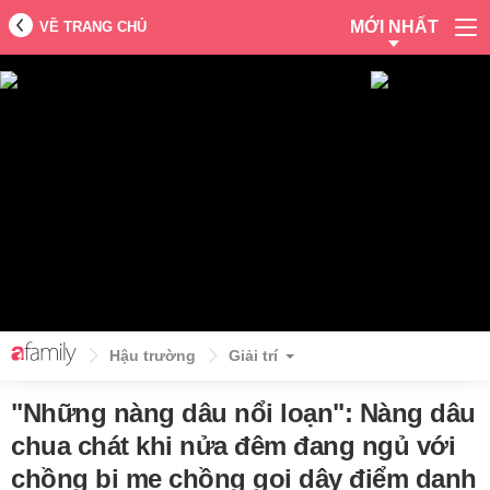
MỚI NHẤT
VỀ TRANG CHỦ
Hậu trường
Giải trí
"Những nàng dâu nổi loạn": Nàng dâu
chua chát khi nửa đêm đang ngủ với
chồng bị mẹ chồng gọi dậy điểm danh