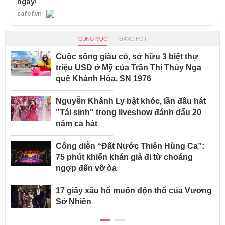
ngay!
cafef.vn
CÙNG MỤC
ĐANG HOT
Cuộc sống giàu có, sở hữu 3 biệt thự
triệu USD ở Mỹ của Trần Thị Thúy Nga
quê Khánh Hòa, SN 1976
Nguyễn Khánh Ly bật khóc, lần đầu hát
"Tái sinh" trong liveshow đánh dấu 20
năm ca hát
Công diễn “Đất Nước Thiên Hùng Ca”:
75 phút khiến khán giả đi từ choáng
ngợp đến vỡ òa
17 giây xấu hổ muốn độn thổ của Vương
Sở Nhiên