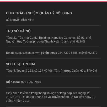
CHỊU TRÁCH NHIỆM QUẢN LÝ NỘI DUNG
Bà Nguyễn Bích Minh
TRỤ SỞ HÀ NỘI
Tầng 21, Tòa nhà Center Building, Hapulico Complex, Số 01, phố
Nguyễn Huy Tưởng, phường Thanh Xuân, thành phố Hà Nội
Email:
contact@afamily.vn |
Điện thoại:
024 7309 5555, máy lẻ 62.370
VPĐD TẠI TP.HCM
Tầng 4, Tòa nhà 123, số 127 Võ Văn Tần, Phường Xuân Hòa, TPHCM
Điện thoại:
028 7307 7979
Giấy phép thiết lập trang thông tin điện tử tổng hợp trên mạng số
2217/GP-TTĐT do Sở Thông tin và Truyền thông Hà Nội cấp ngày 10
tháng 4 năm 2019