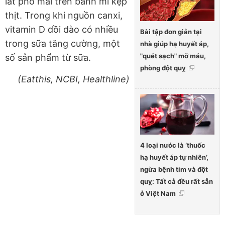
lát phô mai trên bánh mì kẹp
thịt. Trong khi nguồn canxi,
vitamin D dồi dào có nhiều
Bài tập đơn giản tại
trong sữa tăng cường, một
nhà giúp hạ huyết áp,
"quét sạch" mỡ máu,
số sản phẩm từ sữa.
phòng đột quỵ
(Eatthis, NCBI, Healthline)
4 loại nước là ‘thuốc
hạ huyết áp tự nhiên’,
ngừa bệnh tim và đột
quỵ: Tất cả đều rất sẵn
ở Việt Nam