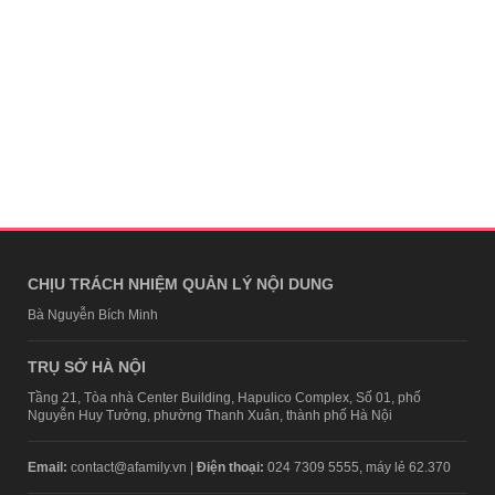
CHỊU TRÁCH NHIỆM QUẢN LÝ NỘI DUNG
Bà Nguyễn Bích Minh
TRỤ SỞ HÀ NỘI
Tầng 21, Tòa nhà Center Building, Hapulico Complex, Số 01, phố
Nguyễn Huy Tưởng, phường Thanh Xuân, thành phố Hà Nội
Email:
contact@afamily.vn |
Điện thoại:
024 7309 5555, máy lẻ 62.370