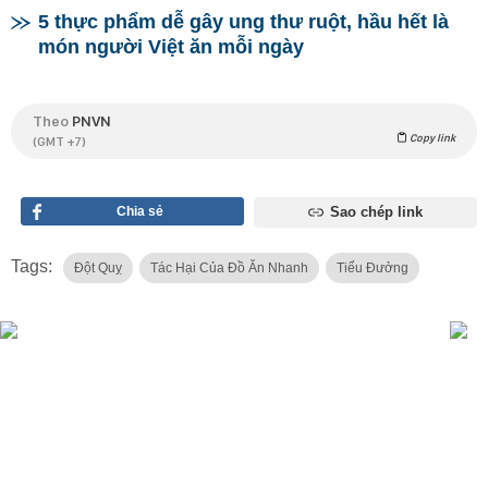
5 thực phẩm dễ gây ung thư ruột, hầu hết là
món người Việt ăn mỗi ngày
Theo
PNVN
Copy link
(GMT +7)
Chia sẻ
Sao chép link
Tags:
Đột Quỵ
Tác Hại Của Đồ Ăn Nhanh
Tiểu Đưởng