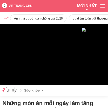
MỚI NHẤT
VỀ TRANG CHỦ
Anh trai vượt ngàn chông gai 2026
vụ điểm toán bất thường
Sức khỏe
Những món ăn mỗi ngày làm tăng