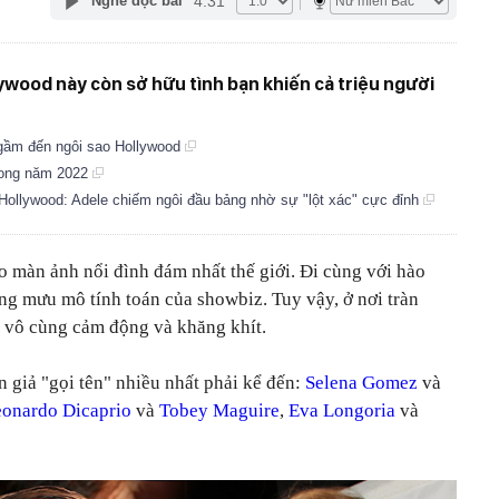
4:31
Nghe đọc bài
lywood này còn sở hữu tình bạn khiến cả triệu người
ngầm đến ngôi sao Hollywood
rong năm 2022
Hollywood: Adele chiếm ngôi đầu bảng nhờ sự "lột xác" cực đỉnh
o màn ảnh nổi đình đám nhất thế giới. Đi cùng với hào
ng mưu mô tính toán của showbiz. Tuy vậy, ở nơi tràn
n vô cùng cảm động và khăng khít.
 giả "gọi tên" nhiều nhất phải kể đến:
Selena Gomez
và
onardo Dicaprio
và
Tobey Maguire
,
Eva Longoria
và