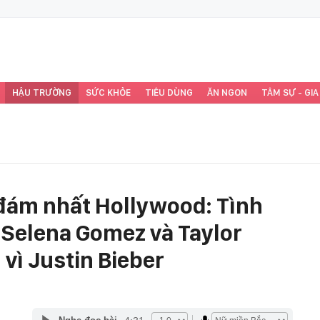
HẬU TRƯỜNG
SỨC KHỎE
TIÊU DÙNG
ĂN NGON
TÂM SỰ - GIA
đám nhất Hollywood: Tình
 Selena Gomez và Taylor
 vì Justin Bieber