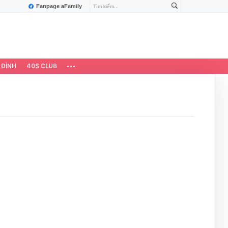
Fanpage aFamily
 ĐÌNH
40S CLUB