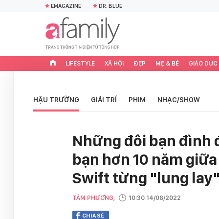
EMAGAZINE
DR. BLUE
LIFESTYLE
XÃ HỘI
ĐẸP
MẸ & BÉ
GIÁO DỤC
HẬU TRƯỜNG
GIẢI TRÍ
PHIM
NHẠC/SHOW
Những đôi bạn đình 
bạn hơn 10 năm giữa
Swift từng "lung lay"
TÂM PHƯƠNG,
10:30 14/08/2022
CHIA SẺ