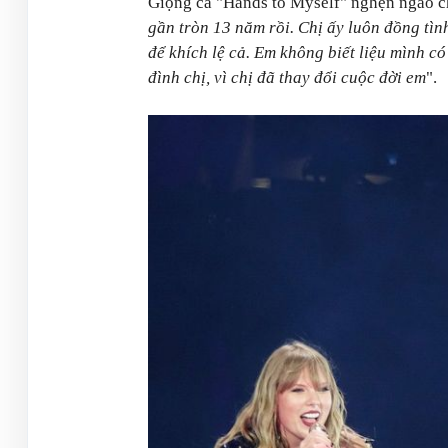
Giọng ca "Hands to Myself" nghẹn ngào ch
gần tròn 13 năm rồi. Chị ấy luôn đồng tình
để khích lệ cả. Em không biết liệu mình 
đình chị, vì chị đã thay đổi cuộc đời em
".