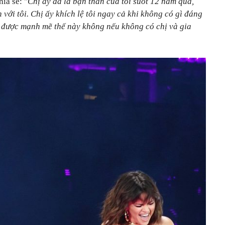
ia sẻ: "
Chị ấy đã là bạn thân của tôi suốt 12 năm qua,
 với tôi. Chị ấy khích lệ tôi ngay cả khi không có gì đáng
có được mạnh mẽ thế này không nếu không có chị và gia