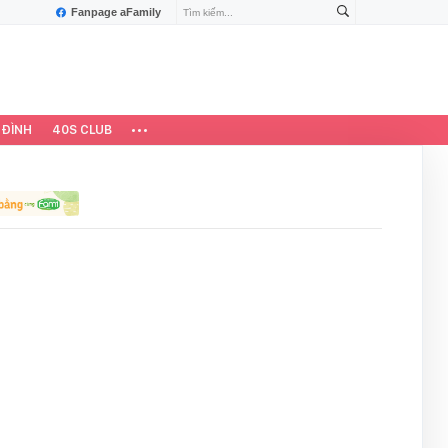
Fanpage aFamily
 ĐÌNH
40S CLUB