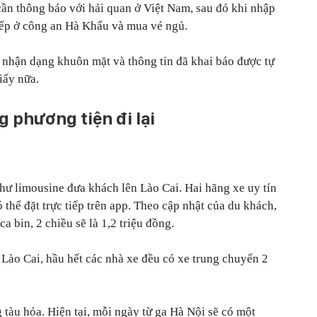
cần thông báo với hải quan ở Việt Nam, sau đó khi nhập
iếp ở công an Hà Khẩu và mua vé ngủ.
ẽ nhận dạng khuôn mặt và thông tin đã khai báo được tự
iấy nữa.
g phương tiện đi lại
ư limousine đưa khách lên Lào Cai. Hai hãng xe uy tín
 thể đặt trực tiếp trên app. Theo cập nhật của du khách,
a bin, 2 chiều sẽ là 1,2 triệu đồng.
 Lào Cai, hầu hết các nhà xe đều có xe trung chuyển 2
 tàu hỏa. Hiện tại, mỗi ngày từ ga Hà Nội sẽ có một