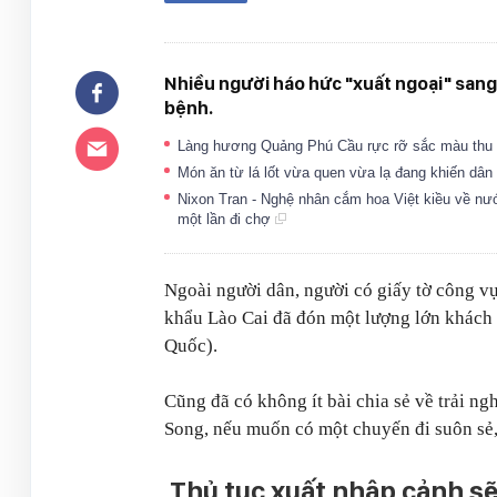
Nhiều người háo hức "xuất ngoại" sang
bệnh.
Làng hương Quảng Phú Cầu rực rỡ sắc màu thu hú
Món ăn từ lá lốt vừa quen vừa lạ đang khiến dâ
Nixon Tran - Nghệ nhân cắm hoa Việt kiều về nư
một lần đi chợ
Ngoài người dân, người có giấy tờ công vụ
khẩu Lào Cai đã đón một lượng lớn khách 
Quốc).
Cũng đã có không ít bài chia sẻ về trải n
Song, nếu muốn có một chuyến đi suôn sẻ,
Thủ tục xuất nhập cảnh sẽ