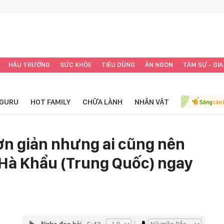
HẬU TRƯỜNG
SỨC KHỎE
TIÊU DÙNG
ĂN NGON
TÂM SỰ - GIA
GURU
HOT FAMILY
CHỮA LÀNH
NHÂN VẬT
n giản nhưng ai cũng nên
Hà Khẩu (Trung Quốc) ngay