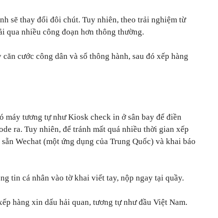
h sẽ thay đổi đôi chút. Tuy nhiên, theo trải nghiệm từ
trải qua nhiều công đoạn hơn thông thường.
y căn cước công dân và sổ thông hành, sau đó xếp hàng
 có máy tương tự như Kiosk check in ở sân bay để điền
ode ra. Tuy nhiên, để tránh mất quá nhiều thời gian xếp
ký sẵn Wechat (một ứng dụng của Trung Quốc) và khai báo
.
g tin cá nhân vào tờ khai viết tay, nộp ngay tại quầy.
 xếp hàng xin dấu hải quan, tương tự như đầu Việt Nam.