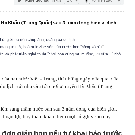
5:43
Nghe đọc bài
 Hà Khẩu (Trung Quốc) sau 3 năm đóng biên vì dịch
t giới trẻ đến chụp ảnh, quảng bá du lịch
n mạng tò mò, hoá ra là đặc sản của nước bạn “hàng xóm”
ớc và phát triển nghệ thuật “chơi hoa cùng rau muống, vú sữa…” nhờ
 của hai nước Việt - Trung, thì những ngày vừa qua, cửa
du lịch với nhu cầu tới chơi ở huyện Hà Khẩu (Trung
ghiệm sang thăm nước bạn sau 3 năm đóng cửa biên giới.
 thuận lợi, hãy tham khảo thêm một số gợi ý sau đây.
 đơn giản hơn nếu tự khai báo trước