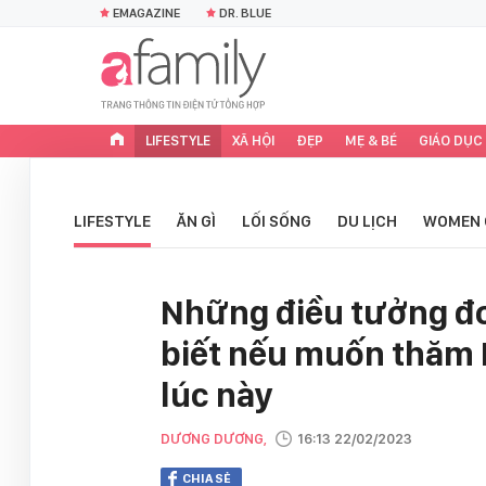
EMAGAZINE
DR. BLUE
LIFESTYLE
XÃ HỘI
ĐẸP
MẸ & BÉ
GIÁO DỤC
LIFESTYLE
ĂN GÌ
LỐI SỐNG
DU LỊCH
WOMEN 
Những điều tưởng đơ
biết nếu muốn thăm 
lúc này
DƯƠNG DƯƠNG,
16:13 22/02/2023
CHIA SẺ