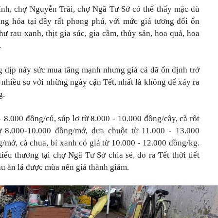
ính, chợ Nguyễn Trãi, chợ Ngã Tư Sở có thể thấy mặc dù
àng hóa tại đây
rất phong phú, với mức giá tương đối ổn
ư rau xanh, thịt gia súc, gia cầm, thủy sản, hoa quả, hoa
.
g dịp này sức mua tăng mạnh nhưng giá cả đã ổn định trở
 nhiều so với những ngày cận Tết, nhất là không để xảy ra
g.
- 8.000 đồng/củ, súp lơ từ 8.000 - 10.000 đồng/cây, cà rốt
ừ 8.000-10.000 đồng/mớ, dưa chuột từ 11.000 - 13.000
g/mớ, cà chua, bí xanh có giá từ 10.000 - 12.000 đồng/kg.
iểu thương tại chợ Ngã Tư Sở chia sẻ, do ra Tết thời tiết
 rau ăn lá được mùa nên giá thành giảm.