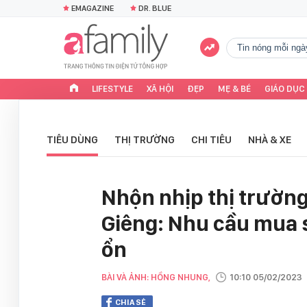
EMAGAZINE
DR. BLUE
tin nóng mỗi ngà
LIFESTYLE
XÃ HỘI
ĐẸP
MẸ & BÉ
GIÁO DỤC
TIÊU DÙNG
THỊ TRƯỜNG
CHI TIÊU
NHÀ & XE
Nhộn nhịp thị trườn
Giêng: Nhu cầu mua s
ổn
BÀI VÀ ẢNH: HỒNG NHUNG,
10:10 05/02/2023
CHIA SẺ