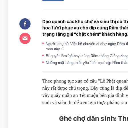
Dạo quanh các khu chợ và siêu thị có t
hoa tươi phục vụ cho dịp cúng Rằm thán
trạng tăng giá "chặt chém" khách hàng
Người phụ nữ Việt kể chuyện đi chợ ngày Rằm t
món này
Bí quyết làm 'gà bay' cúng Rằm tháng Giêng đang
Những mặt hàng thiết yếu "hốt bạc" dịp Rằm thá
Theo phong tục xưa có câu "Lễ Phật qua
này rất được chú trọng. Đây cũng là dịp đ
vầy quây quần ăn Tết muộn bên gia đình v
sinh và siêu thị để xem giá thực phẩm, ra
Ghé chợ dân sinh: Th