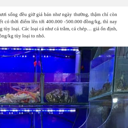
tươi sống đều giữ giá bán như ngày thường, thậm chí còn
ết có thời điểm lên tới 400.000 -500.000 đồng/kg, thì nay
 tùy loại. Các loại cá như cá trắm, cá chép… giá ổn định,
ồng/kg tùy loại to nhỏ.