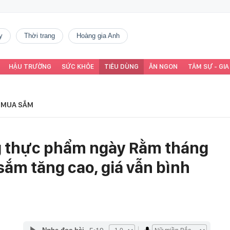
y
thời trang
Hoàng gia Anh
HẬU TRƯỜNG
SỨC KHỎE
TIÊU DÙNG
ĂN NGON
TÂM SỰ - GIA
MUA SẮM
g thực phẩm ngày Rằm tháng
ắm tăng cao, giá vẫn bình