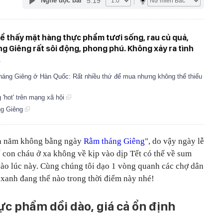
5:19
Nghe đọc bài
hể thấy mặt hàng thực phẩm tươi sống, rau củ quả,
g Giêng rất sôi động, phong phú. Không xảy ra tình
.
háng Giêng ở Hàn Quốc: Rất nhiều thứ để mua nhưng không thể thiếu
 'hot' trên mạng xã hội
ng Giêng
nh năm không bằng ngày
Rằm tháng Giêng
", do vậy ngày lễ
ể con cháu ở xa không về kịp vào dịp Tết có thể về sum
ào lúc này. Cùng chúng tôi dạo 1 vòng quanh các chợ dân
u xanh đang thế nào trong thời điểm này nhé!
ực phẩm dồi dào, giá cả ổn định