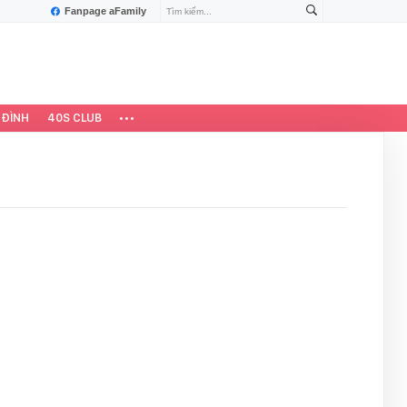
Fanpage aFamily
 ĐÌNH
40S CLUB