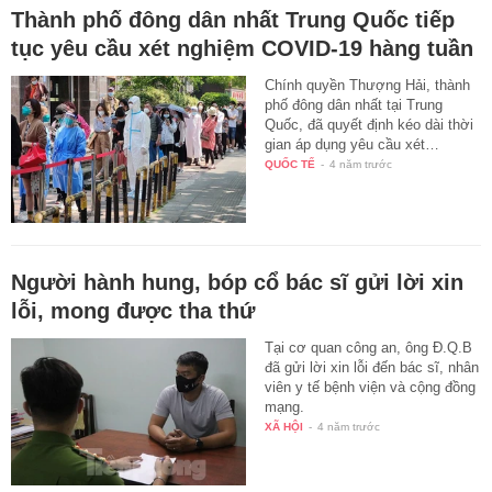
Thành phố đông dân nhất Trung Quốc tiếp
tục yêu cầu xét nghiệm COVID-19 hàng tuần
Chính quyền Thượng Hải, thành
phố đông dân nhất tại Trung
Quốc, đã quyết định kéo dài thời
gian áp dụng yêu cầu xét…
QUỐC TẾ
-
4 năm trước
Người hành hung, bóp cổ bác sĩ gửi lời xin
lỗi, mong được tha thứ
Tại cơ quan công an, ông Đ.Q.B
đã gửi lời xin lỗi đến bác sĩ, nhân
viên y tế bệnh viện và cộng đồng
mạng.
XÃ HỘI
-
4 năm trước