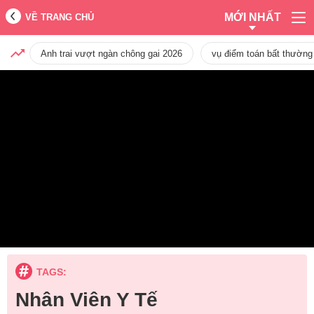
MỚI NHẤT
VỀ TRANG CHỦ
Anh trai vượt ngàn chông gai 2026
vụ điểm toán bất thường
TAGS:
Nhân Viên Y Tế