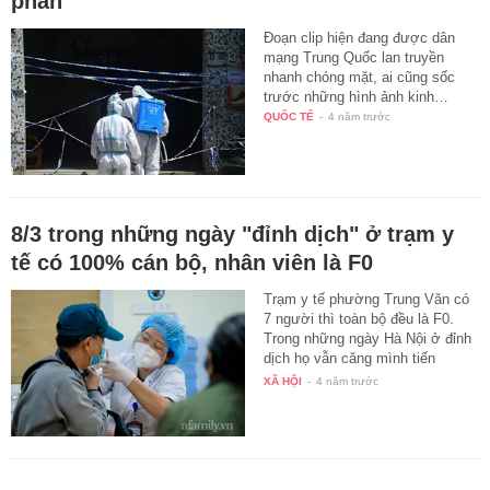
phẫn
Đoạn clip hiện đang được dân
mạng Trung Quốc lan truyền
nhanh chóng mặt, ai cũng sốc
trước những hình ảnh kinh…
QUỐC TẾ
-
4 năm trước
8/3 trong những ngày "đỉnh dịch" ở trạm y
tế có 100% cán bộ, nhân viên là F0
Trạm y tế phường Trung Văn có
7 người thì toàn bộ đều là F0.
Trong những ngày Hà Nội ở đỉnh
dịch họ vẫn căng mình tiến
hành…
XÃ HỘI
-
4 năm trước