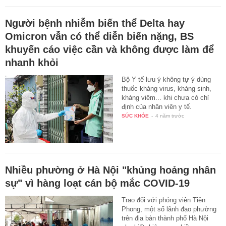
Người bệnh nhiễm biến thể Delta hay
Omicron vẫn có thể diễn biến nặng, BS
khuyến cáo việc cần và không được làm để
nhanh khỏi
Bộ Y tế lưu ý không tự ý dùng
thuốc kháng virus, kháng sinh,
kháng viêm... khi chưa có chỉ
định của nhân viên y tế.
SỨC KHỎE
-
4 năm trước
Nhiều phường ở Hà Nội "khủng hoảng nhân
sự" vì hàng loạt cán bộ mắc COVID-19
Trao đổi với phóng viên Tiền
Phong, một số lãnh đạo phường
trên địa bàn thành phố Hà Nội