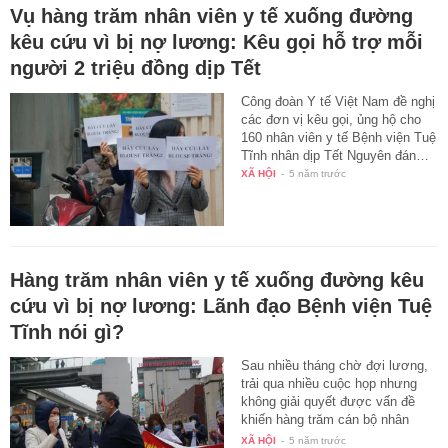
Vụ hàng trăm nhân viên y tế xuống đường
kêu cứu vì bị nợ lương: Kêu gọi hỗ trợ mỗi
người 2 triệu đồng dịp Tết
Công đoàn Y tế Việt Nam đề nghị
các đơn vị kêu gọi, ủng hộ cho
160 nhân viên y tế Bệnh viện Tuệ
Tĩnh nhân dịp Tết Nguyên đán…
XÃ HỘI
-
5 năm trước
Hàng trăm nhân viên y tế xuống đường kêu
cứu vì bị nợ lương: Lãnh đạo Bệnh viện Tuệ
Tĩnh nói gì?
Sau nhiều tháng chờ đợi lương,
trải qua nhiều cuộc họp nhưng
không giải quyết được vấn đề
khiến hàng trăm cán bộ nhân
viên…
XÃ HỘI
-
5 năm trước