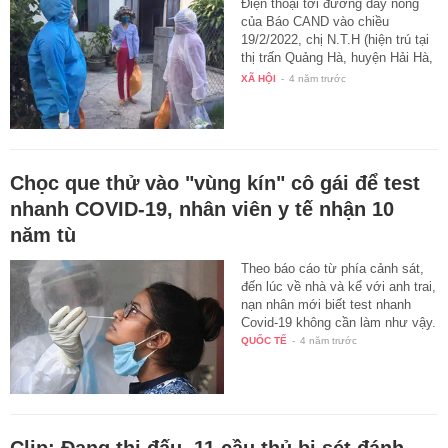
Điện thoại tới đường dây nóng
của Báo CAND vào chiều
19/2/2022, chị N.T.H (hiện trú tại
thị trấn Quảng Hà, huyện Hải Hà,
…
XÃ HỘI
-
4 năm trước
Chọc que thử vào "vùng kín" cô gái để test
nhanh COVID-19, nhân viên y tế nhận 10
năm tù
Theo báo cáo từ phía cảnh sát,
đến lúc về nhà và kể với anh trai,
nạn nhân mới biết test nhanh
Covid-19 không cần làm như vậy.
QUỐC TẾ
-
4 năm trước
Clip: Đang thi đấu, 11 cầu thủ bị sét đánh