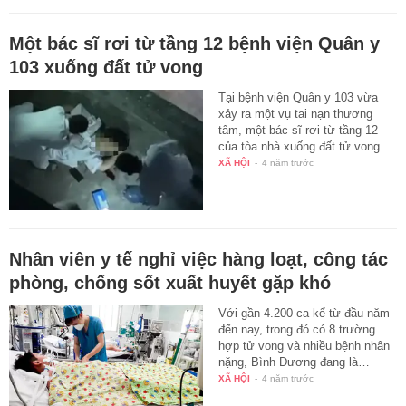
Một bác sĩ rơi từ tầng 12 bệnh viện Quân y
103 xuống đất tử vong
Tại bệnh viện Quân y 103 vừa
xảy ra một vụ tai nạn thương
tâm, một bác sĩ rơi từ tầng 12
của tòa nhà xuống đất tử vong.
XÃ HỘI
-
4 năm trước
Nhân viên y tế nghỉ việc hàng loạt, công tác
phòng, chống sốt xuất huyết gặp khó
Với gần 4.200 ca kể từ đầu năm
đến nay, trong đó có 8 trường
hợp tử vong và nhiều bệnh nhân
nặng, Bình Dương đang là…
XÃ HỘI
-
4 năm trước