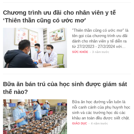
Chương trình ưu đãi cho nhân viên y tế
‘Thiên thần cũng có ước mơ’
"Thiên thần cũng có ước mơ" là
tên gọi của chương trình ưu đãi
dành cho nhân viên y tế diễn ra
từ 27/2/2023 - 27/2/2024 với…
SỨC KHỎE
-
3 năm trước
Bữa ăn bán trú của học sinh được giám sát
thế nào?
Bữa ăn học đường vẫn luôn là
nỗi canh cánh của phụ huynh học
sinh và các trường học dù các
khâu an toàn đều được siết chặt.
GIÁO DỤC
-
4 năm trước