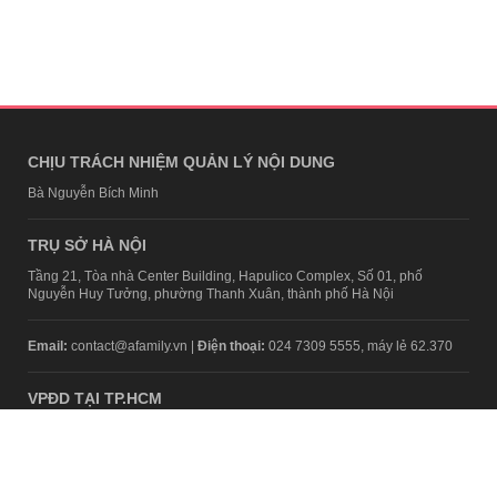
CHỊU TRÁCH NHIỆM QUẢN LÝ NỘI DUNG
Bà Nguyễn Bích Minh
TRỤ SỞ HÀ NỘI
Tầng 21, Tòa nhà Center Building, Hapulico Complex, Số 01, phố
Nguyễn Huy Tưởng, phường Thanh Xuân, thành phố Hà Nội
Email:
contact@afamily.vn |
Điện thoại:
024 7309 5555, máy lẻ 62.370
VPĐD TẠI TP.HCM
Tầng 4, Tòa nhà 123, số 127 Võ Văn Tần, Phường Xuân Hòa, TPHCM
Điện thoại:
028 7307 7979