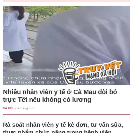
Nhiều nhân viên y tế ở Cà Mau đòi bỏ
trực Tết nếu không có lương
XÃ HỘI
-
6 tháng trước
Rà soát nhân viên y tế kê đơn, tư vấn sữa,
thực phẩm chức năng trong bệnh viện