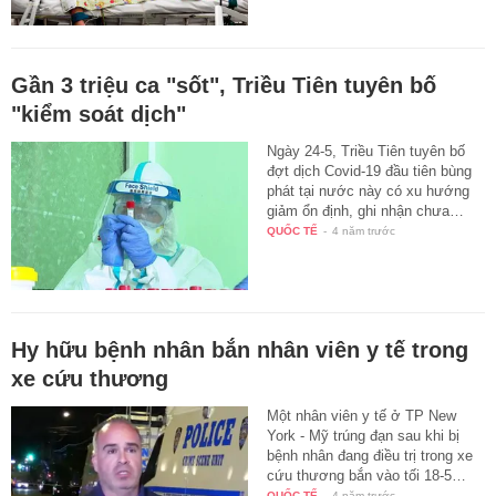
Gần 3 triệu ca "sốt", Triều Tiên tuyên bố
"kiểm soát dịch"
Ngày 24-5, Triều Tiên tuyên bố
đợt dịch Covid-19 đầu tiên bùng
phát tại nước này có xu hướng
giảm ổn định, ghi nhận chưa…
QUỐC TẾ
-
4 năm trước
Hy hữu bệnh nhân bắn nhân viên y tế trong
xe cứu thương
Một nhân viên y tế ở TP New
York - Mỹ trúng đạn sau khi bị
bệnh nhân đang điều trị trong xe
cứu thương bắn vào tối 18-5…
QUỐC TẾ
-
4 năm trước