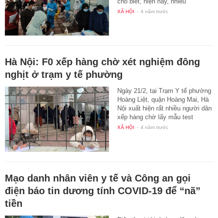
cho biết, hiện nay, nhiều
phường…
XÃ HỘI
-
4 năm trước
Hà Nội: F0 xếp hàng chờ xét nghiệm đông
nghịt ở trạm y tế phường
Ngày 21/2, tại Trạm Y tế phường
Hoàng Liệt, quận Hoàng Mai, Hà
Nội xuất hiện rất nhiều người dân
xếp hàng chờ lấy mẫu test
nhanh…
XÃ HỘI
-
4 năm trước
Mạo danh nhân viên y tế và Công an gọi
điện báo tin dương tính COVID-19 để “nã”
tiền